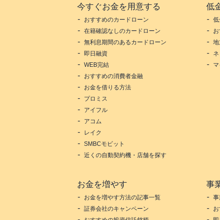
今すぐお金を用意する
低
おすすめのカードローン
低
在籍確認なしのカードローン
お
無利息期間のあるカードローン
地
即日融資
ネ
WEB完結
マ
おすすめの消費者金融
お金を借りる方法
プロミス
アイフル
アコム
レイク
SMBCモビット
近くの自動契約機・店舗を探す
お金を増やす
事
お金を増やす方法の記事一覧
事
証券会社のキャンペーン
お