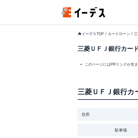
イーデスTOP
カードローン
三
三菱ＵＦＪ銀行カード
このページにはPRリンクが含
三菱ＵＦＪ銀行カ
住所
駐車場