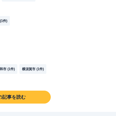
(
1
件)
和市
(
1
件)
横須賀市
(
1
件)
の記事を読む