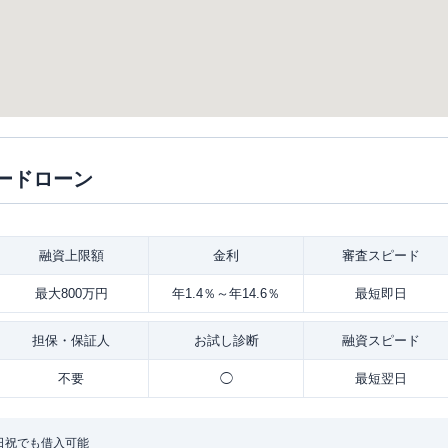
ードローン
融資
上限額
金利
審査
スピード
最大800万円
年1.4％～年14.6％
最短即日
担保・
保証人
お試し
診断
融資
スピード
不要
◯
最短翌日
日祝でも借入可能