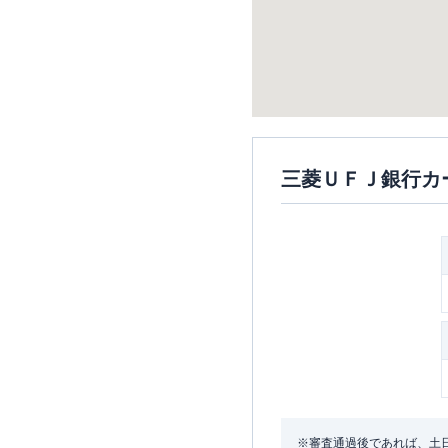
三菱ＵＦＪ銀行カ
※審査通過後であれば、土