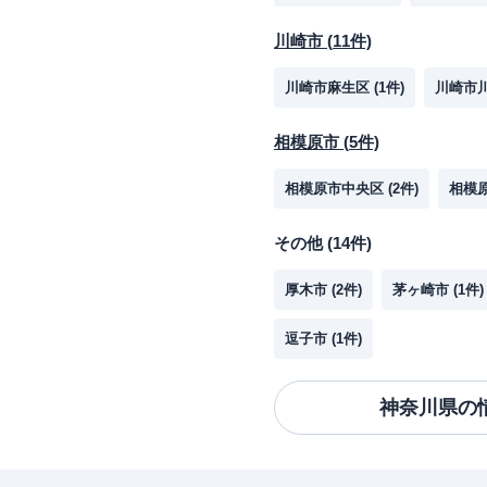
川崎市
(
11
件)
川崎市麻生区
(
1
件)
川崎市
相模原市
(
5
件)
相模原市中央区
(
2
件)
相模
その他
(
14
件)
厚木市
(
2
件)
茅ヶ崎市
(
1
件)
逗子市
(
1
件)
神奈川県
の