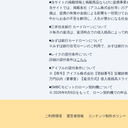
■当サイトの掲載情報と掲載商品ならびに提携事業
当サイトでは、掲載各社（アコム株式会社等）のア
価は、提携の有無や金銭による影響を一切受けてお
中からお金の不安を解消し、人生が豊かになる社会
■三井住友銀行 カードローンについて
※毎月の返済は、返済時点での借入残高によって約
■みずほ銀行カードローンについて
※みずほ銀行住宅ローンのご利用で、みずほ銀行カード
■レイクの貸付条件について
詳細の貸付条件は
こちら
■アイフルの貸付条件について
※【商号】アイフル株式会社【登録番号】近畿財務局長
万円以内（要審査）【返済方式】借入後残高スライ
■SMBCモビットのローン契約機について
※ 2026年9月6日をもって、ローン契約機での申
ご利用環境
運営者情報
コンテンツ制作ポリシー