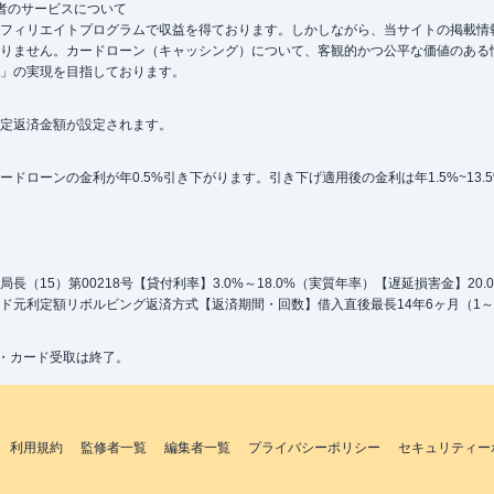
者のサービスについて
フィリエイトプログラムで収益を得ております。しかしながら、当サイトの掲載情
りません。カードローン（キャッシング）について、客観的かつ公平な価値のある
」の実現を目指しております。
定返済金額が設定されます。
ローンの金利が年0.5%引き下がります。引き下げ適用後の金利は年1.5%~13.
（15）第00218号【貸付利率】3.0%～18.0%（実質年率）【遅延損害金】20
ド元利定額リボルビング返済方式【返済期間・回数】借入直後最長14年6ヶ月（1～
込・カード受取は終了。
利用規約
監修者一覧
編集者一覧
プライバシーポリシー
セキュリティー