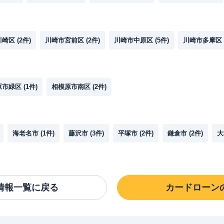
川崎区
(
2
件)
川崎市宮前区
(
2
件)
川崎市中原区
(
5
件)
川崎市多摩区
原市緑区
(
1
件)
相模原市南区
(
2
件)
海老名市
(
1
件)
藤沢市
(
3
件)
平塚市
(
2
件)
鎌倉市
(
2
件)
大
情報一覧に戻る
カードローン