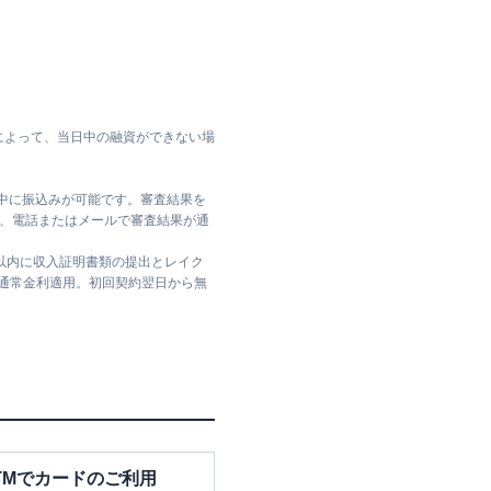
によって、当日中の融資ができない場
日中に振込みが可能です。審査結果を
ては、電話またはメールで審査結果が通
日以内に収入証明書類の提出とレイク
は通常金利適用。初回契約翌日から無
TMでカードのご利用