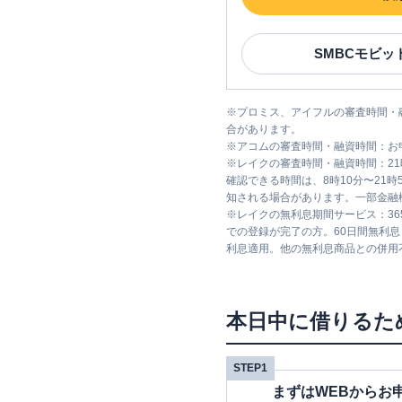
SMBCモビッ
※
プロミス、アイフルの審査時間・
合があります。
※
アコムの審査時間・融資時間：お
※
レイクの審査時間・融資時間：2
確認できる時間は、8時10分〜21
知される場合があります。一部金融
※
レイクの無利息期間サービス：36
での登録が完了の方。60日間無利
利息適用。他の無利息商品との併用
本日中に借りるた
STEP1
まずはWEBからお