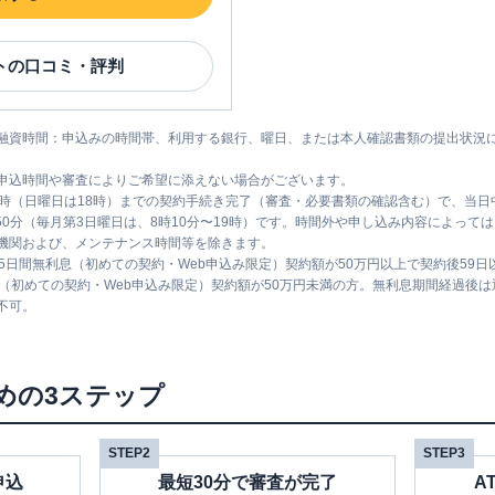
ト
の口コミ・評判
融資時間：申込みの時間帯、利用する銀行、曜日、または本人確認書類の提出状況
申込時間や審査によりご希望に添えない場合がございます。
1時（日曜日は18時）までの契約手続き完了（審査・必要書類の確認含む）で、当
時50分（毎月第3日曜日は、8時10分〜19時）です。時間外や申し込み内容によっ
機関および、メンテナンス時間等を除きます。
5日間無利息（初めての契約・Web申込み限定）契約額が50万円以上で契約後59
息（初めての契約・Web申込み限定）契約額が50万円未満の方。無利息期間経過後
不可。
めの3ステップ
STEP2
STEP3
申込
最短30分で審査が完了
A