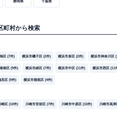
静岡県
千葉県
区町村から検索
旭区
(
7
件)
横浜市磯子区
(
2
件)
横浜市泉区
(
2
件)
横浜市神奈川区
(
港南区
(
9
件)
横浜市緑区
(
7
件)
横浜市中区
(
11
件)
横浜市西区
(
11
鶴見区
(
9
件)
横浜市都筑区
(
4
件)
川崎区
(
10
件)
川崎市宮前区
(
7
件)
川崎市中原区
(
10
件)
川崎市高津