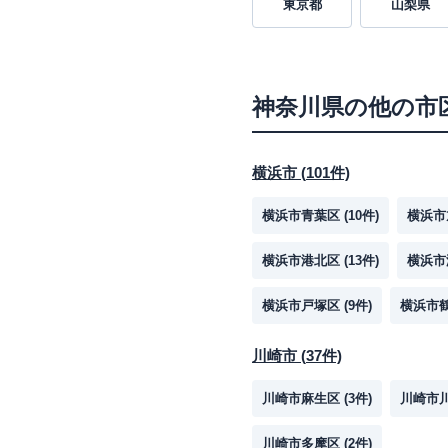
東京都
山梨県
神奈川県
の他の市
横浜市
(
101
件)
横浜市青葉区
(
10
件)
横浜市
横浜市港北区
(
13
件)
横浜市
横浜市戸塚区
(
9
件)
横浜市
川崎市
(
37
件)
川崎市麻生区
(
3
件)
川崎市
川崎市多摩区
(
2
件)