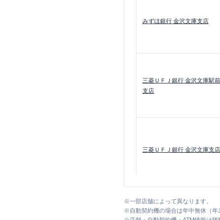
みずほ銀行
金沢文庫支店
三菱ＵＦＪ銀行
金沢文庫駅
支店
三菱ＵＦＪ銀行
金沢文庫支
SMBCモビット
三井住友銀行
※
一部店舗によって異なります。
金沢文庫
※
自動契約機の場合は年中無休（年