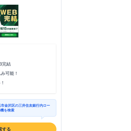
B完結
込み可能！
料！
横浜市金沢区の三井住友銀行内ロー
約機を検索
索する