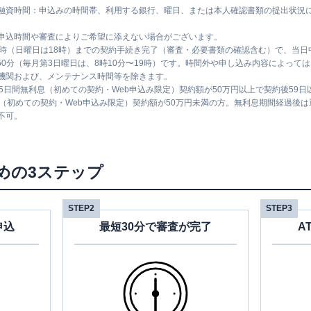
融資時間：申込みの時間帯、利用する銀行、曜日、または本人確認書類の提出状況
申込時間や審査によりご希望に添えない場合がございます。
1時（日曜日は18時）までの契約手続き完了（審査・必要書類の確認含む）で、当
時50分（毎月第3日曜日は、8時10分〜19時）です。時間外や申し込み内容によっ
機関および、メンテナンス時間等を除きます。
5日間無利息（初めての契約・Web申込み限定）契約額が50万円以上で契約後59
息（初めての契約・Web申込み限定）契約額が50万円未満の方。無利息期間経過後
不可。
めの3ステップ
STEP2
STEP3
申込
最短30分で審査が完了
A