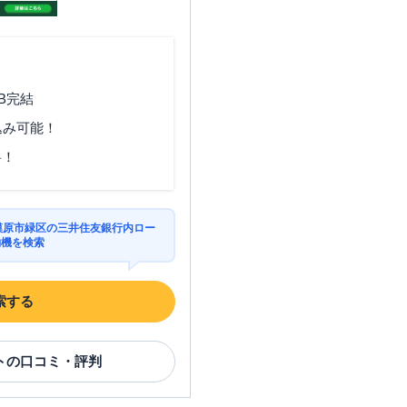
B完結
込み可能！
料！
相模原市緑区の三井住友銀行内ロー
約機を検索
索する
ト
の口コミ・評判