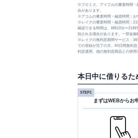
※
プロミス、アイフルの審査時間・
合があります。
※
アコムの審査時間・融資時間：お
※
レイクの審査時間・融資時間：2
確認できる時間は、8時10分〜21
知される場合があります。一部金融
※
レイクの無利息期間サービス：36
での登録が完了の方。60日間無利
利息適用。他の無利息商品との併用
本日中に借りるた
STEP1
まずはWEBからお