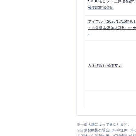
SMBCモビット
三井住友銀行
橋本駅前出張所
アイフル
【2025/12/15閉店
１６号橋本店 無人契約コー
ー
みずほ銀行
橋本支店
三菱ＵＦＪ銀行
橋本支店
※
一部店舗によって異なります。
※
自動契約機の場合は年中無休（年