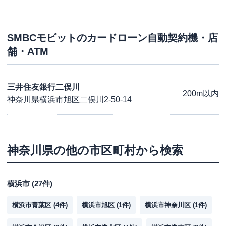
SMBCモビット
のカードローン自動契約機・店
舗・ATM
三井住友銀行二俣川
200m以内
神奈川県横浜市旭区二俣川2-50-14
神奈川県
の他の市区町村から検索
横浜市
(
27
件)
横浜市青葉区
(
4
件)
横浜市旭区
(
1
件)
横浜市神奈川区
(
1
件)