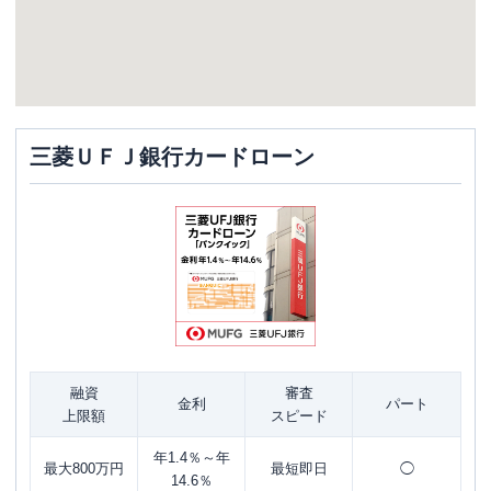
三菱ＵＦＪ銀行カードローン
融資
審査
金利
パート
上限額
スピード
年1.4％～年
最大800万円
最短即日
◯
14.6％