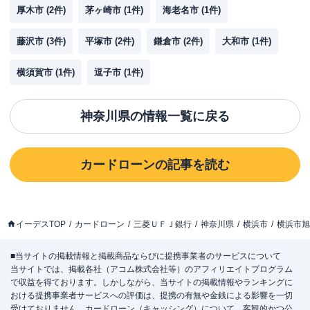
厚木市
(
2
件)
茅ヶ崎市
(
1
件)
海老名市
(
1
件)
藤沢市
(
3
件)
平塚市
(
2
件)
鎌倉市
(
2
件)
大和市
(
1
件)
横須賀市
(
1
件)
逗子市
(
1
件)
神奈川県
の情報一覧に戻る
カードローン
の記事を読む
イーデスTOP
カードローン
三菱ＵＦＪ銀行
神奈川県
横浜市
横浜市旭
■当サイトの掲載情報と掲載商品ならびに提携事業者のサービスについて
当サイトでは、掲載各社（アコム株式会社等）のアフィリエイトプログラム
で収益を得ております。しかしながら、当サイトの掲載情報やランキングに
おける提携事業者サービスへの評価は、提携の有無や金銭による影響を一切
受けておりません。カードローン（キャッシング）について、客観的かつ公