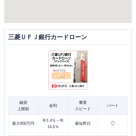
三菱ＵＦＪ銀行カードローン
融資
審査
金利
パート
上限額
スピード
年1.4％～年
最大800万円
最短即日
◯
14.6％