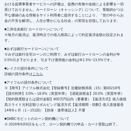
おける提携事業者サービスへの評価は、提携の有無や金銭による影響を一切
受けておりません。カードローン（キャッシング）について、客観的かつ公
平な価値のある情報をサイト利用者に提供することにより、「世の中からお
金の不安を解消し、人生が豊かになる社会」の実現を目指しております。
■三井住友銀行 カードローンについて
※毎月の返済は、返済時点での借入残高によって約定返済金額が設定されま
す。
■みずほ銀行カードローンについて
※みずほ銀行住宅ローンのご利用で、みずほ銀行カードローンの金利が年
0.5%引き下がります。引き下げ適用後の金利は年1.5%~13.5%です。
■レイクの貸付条件について
詳細の貸付条件は
こちら
■アイフルの貸付条件について
※【商号】アイフル株式会社【登録番号】近畿財務局長（15）第00218号
【貸付利率】3.0%～18.0%（実質年率）【遅延損害金】20.0%（実質年率）
【契約限度額または貸付金額】800万円以内（要審査）【返済方式】借入後残
高スライド元利定額リボルビング返済方式【返済期間・回数】借入直後最長
14年6ヶ月（1～151回）【担保・連帯保証人】不要
■SMBCモビットのローン契約機について
※ 2026年9月6日をもって、ローン契約機での申込・カード受取は終了。