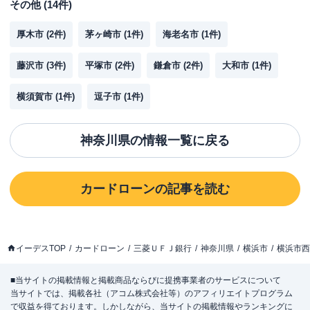
その他
(
14
件)
厚木市
(
2
件)
茅ヶ崎市
(
1
件)
海老名市
(
1
件)
藤沢市
(
3
件)
平塚市
(
2
件)
鎌倉市
(
2
件)
大和市
(
1
件)
横須賀市
(
1
件)
逗子市
(
1
件)
神奈川県
の情報一覧に戻る
カードローン
の記事を読む
イーデスTOP
カードローン
三菱ＵＦＪ銀行
神奈川県
横浜市
横浜市西
■当サイトの掲載情報と掲載商品ならびに提携事業者のサービスについて
当サイトでは、掲載各社（アコム株式会社等）のアフィリエイトプログラム
で収益を得ております。しかしながら、当サイトの掲載情報やランキングに