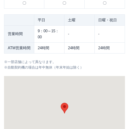
〇
〇
〇
平日
土曜
日曜・祝日
9：00～15：
営業時間
-
-
00
ATM営業時間
24時間
24時間
24時間
※
一部店舗によって異なります。
※
自動契約機の場合は年中無休（年末年始は除く）