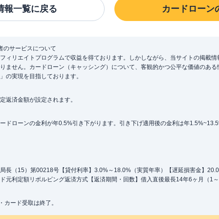
情報一覧に戻る
カードローン
者のサービスについて
フィリエイトプログラムで収益を得ております。しかしながら、当サイトの掲載情
りません。カードローン（キャッシング）について、客観的かつ公平な価値のある
」の実現を目指しております。
定返済金額が設定されます。
ローンの金利が年0.5%引き下がります。引き下げ適用後の金利は年1.5%~13.
（15）第00218号【貸付利率】3.0%～18.0%（実質年率）【遅延損害金】20
ド元利定額リボルビング返済方式【返済期間・回数】借入直後最長14年6ヶ月（1～
込・カード受取は終了。