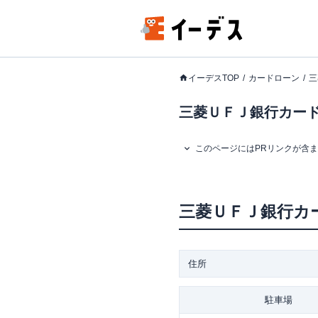
イーデスTOP
カードローン
三
三菱ＵＦＪ銀行カード
このページにはPRリンクが含
三菱ＵＦＪ銀行カ
住所
駐車場