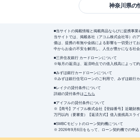
神奈川県
の
■当サイトの掲載情報と掲載商品ならびに提携事業
当サイトでは、掲載各社（アコム株式会社等）のア
価は、提携の有無や金銭による影響を一切受けてお
中からお金の不安を解消し、人生が豊かになる社会
■三井住友銀行 カードローンについて
※毎月の返済は、返済時点での借入残高によって約
■みずほ銀行カードローンについて
※みずほ銀行住宅ローンのご利用で、みずほ銀行カード
■レイクの貸付条件について
詳細の貸付条件は
こちら
■アイフルの貸付条件について
※【商号】アイフル株式会社【登録番号】近畿財務局長
万円以内（要審査）【返済方式】借入後残高スライ
■SMBCモビットのローン契約機について
※ 2026年9月6日をもって、ローン契約機での申