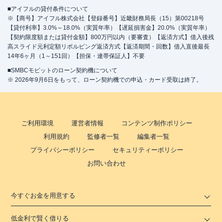
■アイフルの貸付条件について
※【商号】アイフル株式会社【登録番号】近畿財務局長（15）第00218号
【貸付利率】3.0%～18.0%（実質年率）【遅延損害金】20.0%（実質年率）
【契約限度額または貸付金額】800万円以内（要審査）【返済方式】借入後残
高スライド元利定額リボルビング返済方式【返済期間・回数】借入直後最長
14年6ヶ月（1～151回）【担保・連帯保証人】不要
■SMBCモビットのローン契約機について
※ 2026年9月6日をもって、ローン契約機での申込・カード受取は終了。
ご利用環境
運営者情報
コンテンツ制作ポリシー
利用規約
監修者一覧
編集者一覧
プライバシーポリシー
セキュリティーポリシー
お問い合わせ
今すぐお金を用意する
低金利で賢く借りる