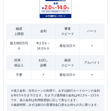
融資
審査
金利
パート
上限額
スピード
最大800万円
年2.0％～
最短当日※
×
※
14.0％※
担保・
お試し
融資
アルバイト
保証人
診断
スピード
不要
×
最短当日※
×
※借入金利：住宅ローンの利用で、みずほ銀行カードローンの金利
を年0.5％引き下げます。引き下げ適用後の金利は年1.5％～13.5％
です。借入金利は利用限度額に応じて異なります。
※融資時間：みずほ銀行の普通預金口座をお持ちの方に限ります。