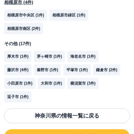
相模原市
(
4
件)
相模原市中央区
(
1
件)
相模原市緑区
(
1
件)
相模原市南区
(
2
件)
その他
(
17
件)
厚木市
(
1
件)
茅ヶ崎市
(
1
件)
海老名市
(
1
件)
藤沢市
(
4
件)
秦野市
(
1
件)
平塚市
(
1
件)
鎌倉市
(
2
件)
小田原市
(
1
件)
大和市
(
1
件)
横須賀市
(
3
件)
逗子市
(
1
件)
神奈川県
の情報一覧に戻る