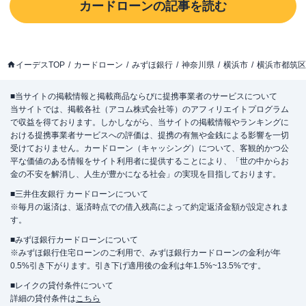
カードローン
の記事を読む
イーデスTOP
カードローン
みずほ銀行
神奈川県
横浜市
横浜市都筑区
■当サイトの掲載情報と掲載商品ならびに提携事業者のサービスについて
当サイトでは、掲載各社（アコム株式会社等）のアフィリエイトプログラム
で収益を得ております。しかしながら、当サイトの掲載情報やランキングに
おける提携事業者サービスへの評価は、提携の有無や金銭による影響を一切
受けておりません。カードローン（キャッシング）について、客観的かつ公
平な価値のある情報をサイト利用者に提供することにより、「世の中からお
金の不安を解消し、人生が豊かになる社会」の実現を目指しております。
■三井住友銀行 カードローンについて
※毎月の返済は、返済時点での借入残高によって約定返済金額が設定されま
す。
■みずほ銀行カードローンについて
※みずほ銀行住宅ローンのご利用で、みずほ銀行カードローンの金利が年
0.5%引き下がります。引き下げ適用後の金利は年1.5%~13.5%です。
■レイクの貸付条件について
詳細の貸付条件は
こちら