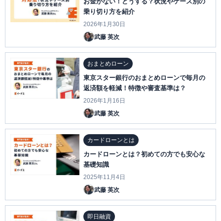
お金がない！どうする？状況やケース別の
乗り切り方を紹介
2026年1月30日
武藤 英次
おまとめローン
東京スター銀行のおまとめローンで毎月の
返済額を軽減！特徴や審査基準は？
2026年1月16日
武藤 英次
カードローンとは
カードローンとは？初めての方でも安心な
基礎知識
2025年11月4日
武藤 英次
即日融資