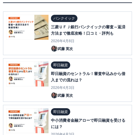
バンクイック
三菱ＵＦＪ銀行バンクイックの審査～返済
方法まで徹底攻略！口コミ・評判も
2026年4月8日
武藤 英次
即日融資
即日融資のセントラル！審査申込みから借
入までの流れは？
2026年4月3日
武藤 英次
即日融資
中小消費者金融アローで即日融資を受ける
には？
2026年4月3日