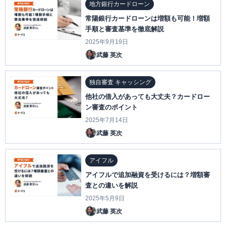
地方銀行カードローン
常陽銀行カードローンは増額も可能！増額
手順と審査基準を徹底解説
2025年9月19日
武藤 英次
独自審査 キャッシング
他社の借入があっても大丈夫？カードロー
ン審査のポイント
2025年7月14日
武藤 英次
アイフル
アイフルで追加融資を受けるには？増額審
査との違いを解説
2025年5月9日
武藤 英次