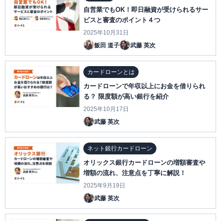
自営業でもOK！即日融資が受けられるサー
ビスと審査のポイント４つ
2025年10月31日
飯田 道子
武藤 英次
カードローンとは
カードローンで年収以上にお金を借りられ
る？ 限度額が高い銀行を紹介
2025年10月17日
武藤 英次
ネット銀行カードローン
オリックス銀行カードローンの増額審査や
増額の流れ、注意点を丁寧に解説！
2025年9月19日
武藤 英次