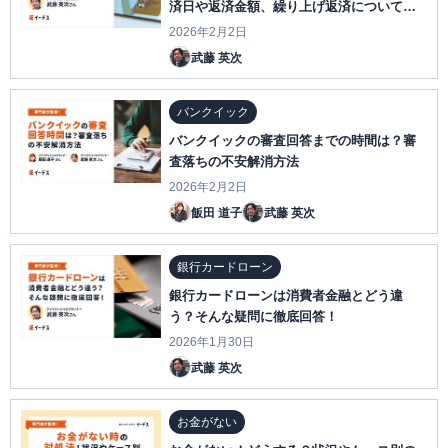
済日や返済金額、繰り上げ返済についてわ
かりやすく解説！
2026年2月2日
武藤 英次
バンクイック
バンクイックの審査回答までの時間は？審
査落ちの不安解消方法
2026年2月2日
飯田 道子
武藤 英次
銀行カードローン
銀行カードローンは消費者金融とどう違
う？そんな疑問に徹底回答！
2026年1月30日
武藤 英次
お金がない