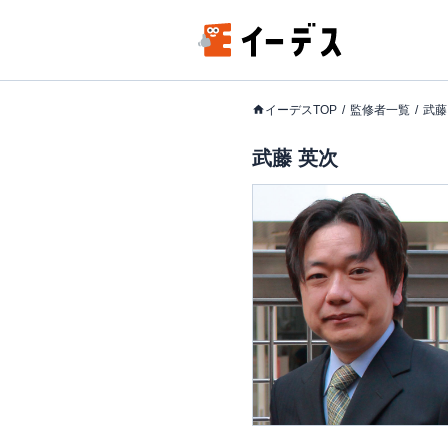
イーデスTOP
監修者一覧
武藤
武藤 英次