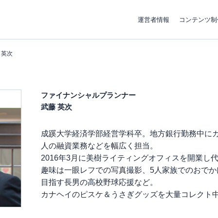
運営者情報
コンテンツ制
 英次
ファイナンシャルプランナー
武藤 英次
成蹊大学経済学部経営学科卒。地方銀行勤務中に
人の融資業務などを幅広く担当。
2016年3月に美樹ライティングオフィスを開業し
趣味は一眼レフでの写真撮影、5人家族でのおでか
目指す長男の高校野球応援など。
カナヘイのピスケ＆うさぎグッズを大量コレクト