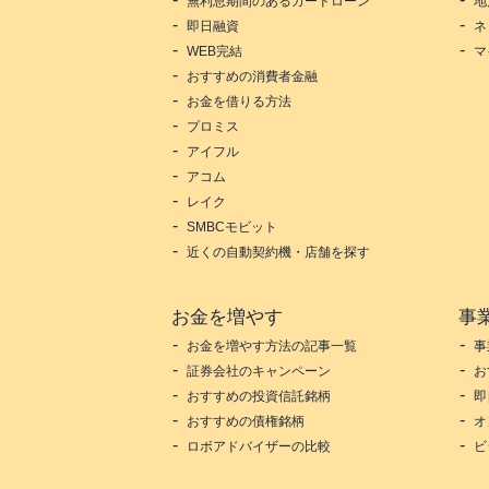
無利息期間のあるカードローン
地
即日融資
ネ
WEB完結
マ
おすすめの消費者金融
お金を借りる方法
プロミス
アイフル
アコム
レイク
SMBCモビット
近くの自動契約機・店舗を探す
お金を増やす
事
お金を増やす方法の記事一覧
事
証券会社のキャンペーン
お
おすすめの投資信託銘柄
即
おすすめの債権銘柄
オ
ロボアドバイザーの比較
ビ