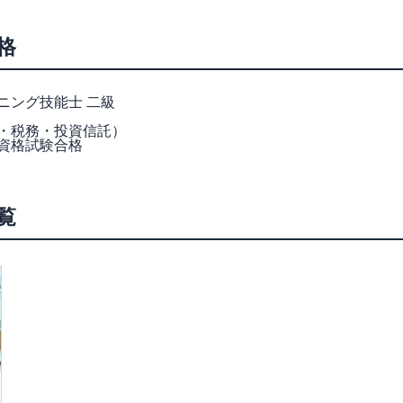
格
ニング技能士 二級
・税務・投資信託）
資格試験合格
覧