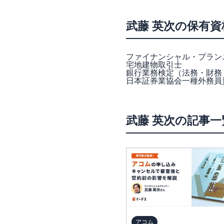
武藤 英次の保有資
ファイナンシャル・プラン
宅地建物取引士
銀行業務検定（法務・財務
日本証券業協会一種外務員
武藤 英次の記事一
アコム