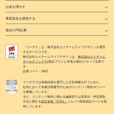
お金を増やす
事業資金を調達する
過去のPR記事
「
イーデス
」は、
株式会社エイチームライフデザイン
が運営
するサービスです。
株式会社エイチームライフデザイン
は、
株式会社エイチーム
ホールディングス
(東証プライム市場上場)のグループ企業で
す。
証券コード：3662
イーデス
では各種法律を遵守した広告掲載を行うために、
社内において各種法律遵守のためのコンテンツ制作ポリシー
を整備しています。
また、コンテンツ制作に携わる編集部では景表法・特定商取
引法に関する
認定資格「KTAA」
シルバー団体認証マークを取
得しています。