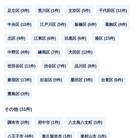
足立区
(
3
件)
荒川区
(
1
件)
文京区
(
5
件)
千代田区
(
11
件)
中央区
(
12
件)
江戸川区
(
5
件)
板橋区
(
6
件)
葛飾区
(
4
件)
北区
(
4
件)
江東区
(
6
件)
目黒区
(
6
件)
港区
(
15
件)
中野区
(
4
件)
練馬区
(
7
件)
大田区
(
12
件)
世田谷区
(
11
件)
渋谷区
(
7
件)
品川区
(
8
件)
新宿区
(
13
件)
杉並区
(
9
件)
墨田区
(
3
件)
台東区
(
6
件)
豊島区
(
3
件)
その他
(
31
件)
調布市
(
2
件)
府中市
(
1
件)
八丈島八丈町
(
1
件)
八王子市
(
4
件)
東久留米市
(
1
件)
東村山市
(
1
件)