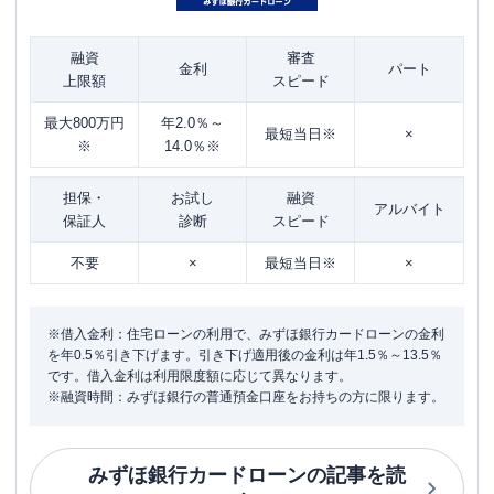
融資
審査
金利
パート
上限額
スピード
最大800万円
年2.0％～
最短当日※
×
※
14.0％※
担保・
お試し
融資
アルバイト
保証人
診断
スピード
不要
×
最短当日※
×
※借入金利：住宅ローンの利用で、みずほ銀行カードローンの金利
を年0.5％引き下げます。引き下げ適用後の金利は年1.5％～13.5％
です。借入金利は利用限度額に応じて異なります。
※融資時間：みずほ銀行の普通預金口座をお持ちの方に限ります。
みずほ銀行カードローン
の記事を読