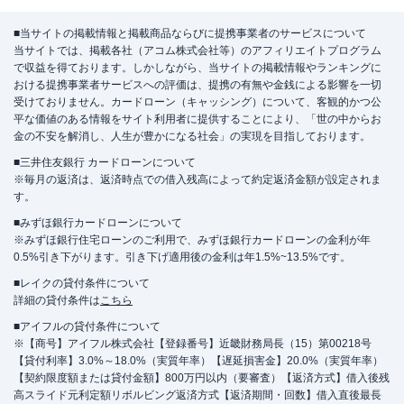
■当サイトの掲載情報と掲載商品ならびに提携事業者のサービスについて
当サイトでは、掲載各社（アコム株式会社等）のアフィリエイトプログラム
で収益を得ております。しかしながら、当サイトの掲載情報やランキングに
おける提携事業者サービスへの評価は、提携の有無や金銭による影響を一切
受けておりません。カードローン（キャッシング）について、客観的かつ公
平な価値のある情報をサイト利用者に提供することにより、「世の中からお
金の不安を解消し、人生が豊かになる社会」の実現を目指しております。
■三井住友銀行 カードローンについて
※毎月の返済は、返済時点での借入残高によって約定返済金額が設定されま
す。
■みずほ銀行カードローンについて
※みずほ銀行住宅ローンのご利用で、みずほ銀行カードローンの金利が年
0.5%引き下がります。引き下げ適用後の金利は年1.5%~13.5%です。
■レイクの貸付条件について
詳細の貸付条件は
こちら
■アイフルの貸付条件について
※【商号】アイフル株式会社【登録番号】近畿財務局長（15）第00218号
【貸付利率】3.0%～18.0%（実質年率）【遅延損害金】20.0%（実質年率）
【契約限度額または貸付金額】800万円以内（要審査）【返済方式】借入後残
高スライド元利定額リボルビング返済方式【返済期間・回数】借入直後最長