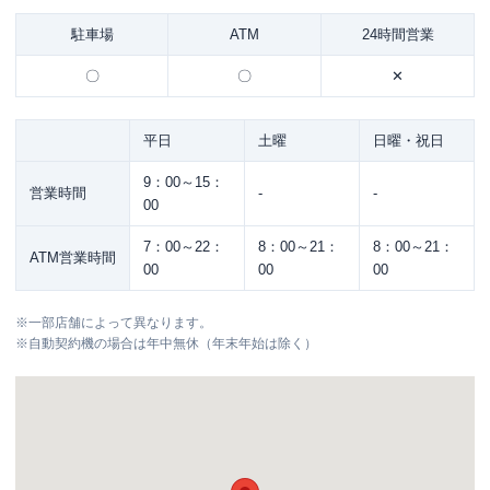
駐車場
ATM
24時間営業
〇
〇
✕
平日
土曜
日曜・祝日
9：00～15：
営業時間
-
-
00
7：00～22：
8：00～21：
8：00～21：
ATM営業時間
00
00
00
※
一部店舗によって異なります。
※
自動契約機の場合は年中無休（年末年始は除く）