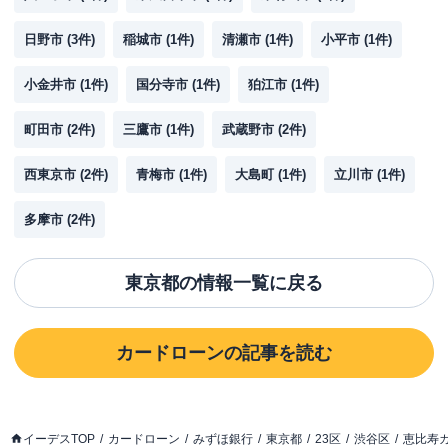
日野市
(
3
件)
稲城市
(
1
件)
清瀬市
(
1
件)
小平市
(
1
件)
小金井市
(
1
件)
国分寺市
(
1
件)
狛江市
(
1
件)
町田市
(
2
件)
三鷹市
(
1
件)
武蔵野市
(
2
件)
西東京市
(
2
件)
青梅市
(
1
件)
大島町
(
1
件)
立川市
(
1
件)
多摩市
(
2
件)
東京都
の情報一覧に戻る
カードローン
の記事を読む
イーデスTOP
カードローン
みずほ銀行
東京都
23区
渋谷区
恵比寿