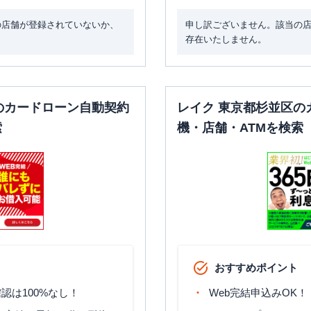
00月曜日の6:00～
平日：
9：00～15：
7:00はご利用いただ
の店舗が登録されていないか、
申し訳ございません。該当の
00
けません。
〇
〇
存在いたしません。
土曜
：
-
土曜
：
8：00～22：
日祝
：
-
00
日祝
：
8：00～21：
00
のカードローン自動契約
平日：
8：00～21：
レイク 東京都杉並区の
平日：
9：00～15：
00
索
機・店舗・ATMを検索
00
土曜
：
8：00～21：
〇
✕
土曜
：
-
00
日祝
：
-
日祝
：
8：00～21：
00
平日：
6：00～26：
00月曜日の6:00～
平日：
9：00～15：
7:00はご利用いただ
00
けません。
〇
〇
土曜
：
-
土曜
：
8：00～22：
日祝
：
-
00
おすすめポイント
日祝
：
8：00～21：
00
認は100%なし！
Web完結申込みOK！