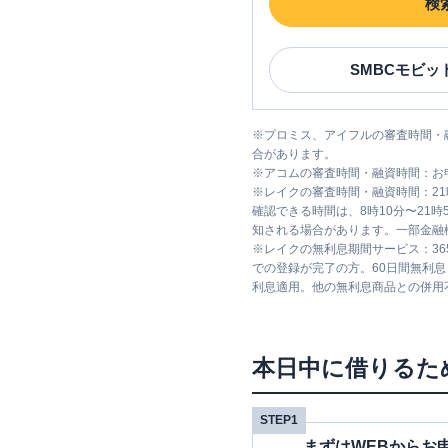
検
SMBCモビッ
※
プロミス、アイフルの審査時間・
合があります。
※
アコムの審査時間・融資時間：お
※
レイクの審査時間・融資時間：2
確認できる時間は、8時10分〜21
知される場合があります。一部金融
※
レイクの無利息期間サービス：36
での登録が完了の方。60日間無利
利息適用。他の無利息商品との併用
本日中に借りるた
STEP1
まずはWEBからお