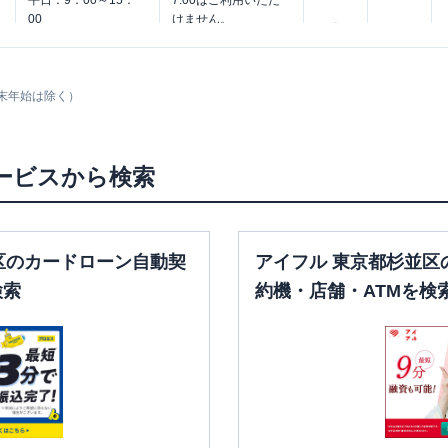
平日：
9：00～15：
7:00はご利用いただ
00
けません。
〇
✕
土曜
：
-
土曜
：
8：00～22：
日祝
：
-
00
日祝
：
8：00～21：
00
末年始は除く）
平日：
6：00～26：
00月曜日の6:00～
平日：
9：00～15：
7:00はご利用いただ
ービスから検索
00
けません。
〇
✕
土曜
：
-
土曜
：
8：00～22：
日祝
：
-
00
日祝
：
8：00～21：
区のカードローン自動契
アイフル 東京都杉並区
00
検索
約機・店舗・ATMを検
平日：
7：00～24：
平日：
9：00～15：
00
00
土曜
：
8：00～21：
〇
✕
土曜
：
-
00
日祝
：
-
日祝
：
8：00～21：
00
平日：
6：00～26：