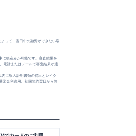
によって、当日中の融資ができない場
日中に振込みが可能です。審査結果を
ては、電話またはメールで審査結果が通
日以内に収入証明書類の提出とレイク
は通常金利適用。初回契約翌日から無
TMでカードのご利用