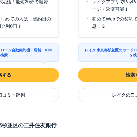
B完結！最短20分で融資
平日：
6：00～26：
レイクアプリでPayP
00月曜日の6:00～
ージ・返済可能！
平日：
9：00～15：
7:00はご利用いただ
はじめての人は、契約日の
初めてWebでの契約で
00
けません。
〇
〇
所
土曜
：
-
土曜
：
8：00～22：
間金利0円！
息！※
日祝
：
-
00
日祝
：
8：00～21：
00
ドローン自動契約機・店舗・ATM
レイク 東京都杉並区のカードロ
を検索
を検
索する
検索
口コミ・評判
レイク
の口
京都杉並区の三井住友銀行
索