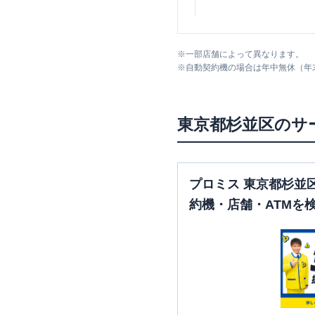
みずほ銀行
荻窪支店
※
一部店舗によって異なります。
※
自動契約機の場合は年中無休（年
東京都
杉並区
のサ
みずほ銀行
高円寺支店
プロミス 東京都杉並
約機・店舗・ATMを
みずほ銀行
高円寺北口支店