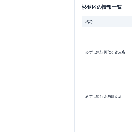
杉並区
の情報一覧
名称
みずほ銀行
阿佐ヶ谷支店
みずほ銀行
永福町支店