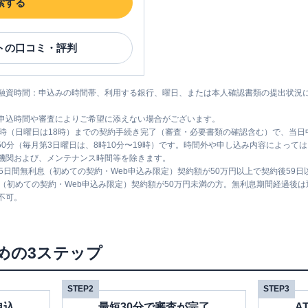
索する
ト
の口コミ・評判
融資時間：申込みの時間帯、利用する銀行、曜日、または本人確認書類の提出状況
申込時間や審査によりご希望に添えない場合がございます。
1時（日曜日は18時）までの契約手続き完了（審査・必要書類の確認含む）で、当
時50分（毎月第3日曜日は、8時10分〜19時）です。時間外や申し込み内容によっ
機関および、メンテナンス時間等を除きます。
5日間無利息（初めての契約・Web申込み限定）契約額が50万円以上で契約後59
息（初めての契約・Web申込み限定）契約額が50万円未満の方。無利息期間経過後
不可。
めの3ステップ
STEP2
STEP3
申込
最短30分で審査が完了
A