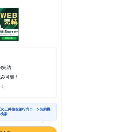
B完結
込み可能！
料！
並区の三井住友銀行内ローン契約機
を検索