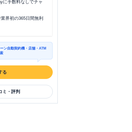
ayに手数料なしでチャ
業界初の365日間無利
東京都杉並区高井戸西1-29-4
ーン自動契約機・店舗・ATM
索
する
コミ・評判