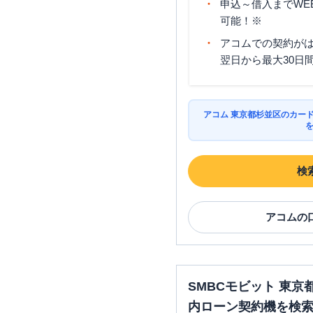
申込～借入までWE
可能！※
アコムでの契約が
みずほ銀行
高井戸特別出張
翌日から最大30日
アコム 東京都杉並区のカー
検
アコム
の
SMBCモビット 東
内ローン契約機を検