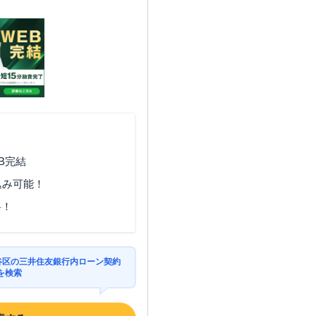
土曜
：
-
日祝
：
-
日祝
：
-
B完結
込み可能！
料！
田谷区の三井住友銀行内ローン契約
を検索