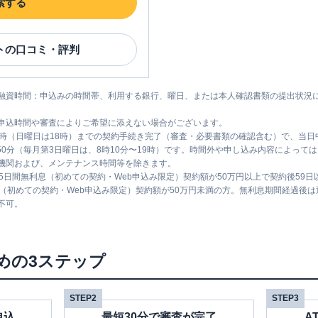
索する
ト
の口コミ・評判
融資時間：申込みの時間帯、利用する銀行、曜日、または本人確認書類の提出状況
申込時間や審査によりご希望に添えない場合がございます。
1時（日曜日は18時）までの契約手続き完了（審査・必要書類の確認含む）で、当
時50分（毎月第3日曜日は、8時10分〜19時）です。時間外や申し込み内容によっ
機関および、メンテナンス時間等を除きます。
5日間無利息（初めての契約・Web申込み限定）契約額が50万円以上で契約後59
息（初めての契約・Web申込み限定）契約額が50万円未満の方。無利息期間経過後
不可。
めの3ステップ
STEP2
STEP3
申込
最短30分で審査が完了
A