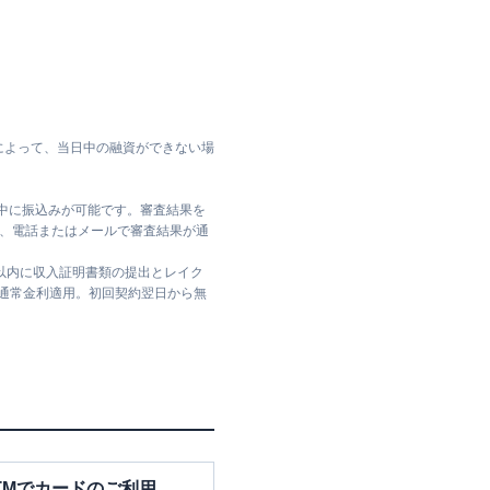
によって、当日中の融資ができない場
日中に振込みが可能です。審査結果を
ては、電話またはメールで審査結果が通
日以内に収入証明書類の提出とレイク
は通常金利適用。初回契約翌日から無
TMでカードのご利用