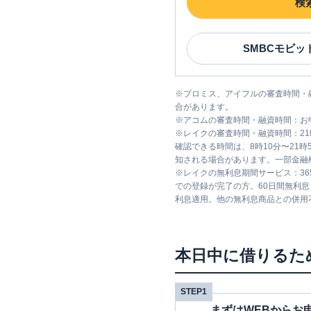
検
SMBCモビッ
※
プロミス、アイフルの審査時間・
合があります。
※
アコムの審査時間・融資時間：お
※
レイクの審査時間・融資時間：2
確認できる時間は、8時10分〜21
知される場合があります。一部金融
※
レイクの無利息期間サービス：36
での登録が完了の方。60日間無利
利息適用。他の無利息商品との併用
本日中に借りるた
STEP1
まずはWEBからお