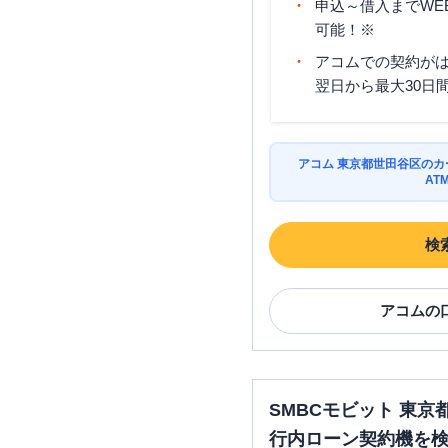
申込～借入までWE
みずほ銀行
祖師谷支店
可能！※
アコムでの契約が
翌日から最大30日
アコム 東京都世田谷区の
みずほ銀行
玉川支店
AT
検
アコム
の
みずほ銀行
千歳船橋支店
SMBCモビット 東
行内ローン契約機を
みずほ銀行
みずほパーソナ