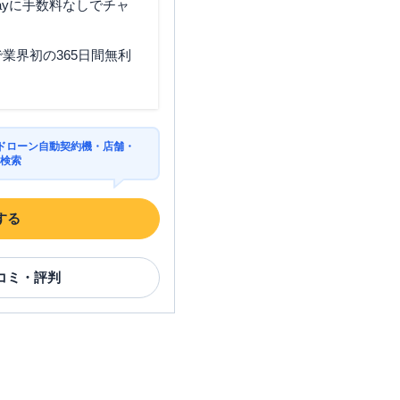
ayに手数料なしでチャ
東京都世田谷区砧6-32-8
業界初の365日間無利
ドローン自動契約機・店舗・
東京都世田谷区玉川3-7-18
を検索
する
コミ・評判
東京都世田谷区桜丘2-27-12
東京都世田谷区等々力2-19-2