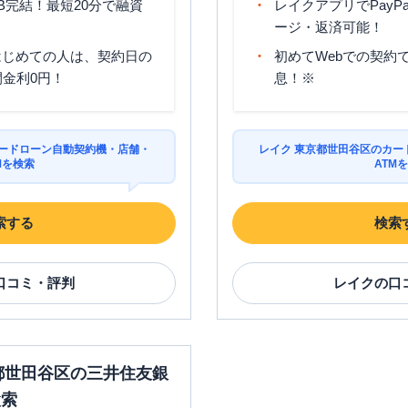
B完結！最短20分で融資
レイクアプリでPayP
00
けません。
〇
✕
土曜
：
-
土曜
：
8：00～22：
ージ・返済可能！
日祝
：
-
00
はじめての人は、契約日の
初めてWebでの契約で
日祝
：
8：00～21：
00
間金利0円！
息！※
平日：
7：00～24：
平日：
9：00～15：
00
00
土曜
：
8：00～21：
カードローン自動契約機・店舗・
レイク 東京都世田谷区のカー
〇
✕
土曜
：
-
00
Mを検索
ATM
日祝
：
-
日祝
：
8：00～21：
00
索する
検索
平日：
6：00～26：
00月曜日の6:00～
平日：
9：00～15：
7:00はご利用いただ
00
けません。
口コミ・評判
レイク
の口
〇
✕
土曜
：
-
土曜
：
8：00～22：
日祝
：
-
00
日祝
：
8：00～21：
00
京都世田谷区の三井住友銀
平日：
9：00～15：
平日：
-
検索
ル
00
土曜
：
-
〇
✕