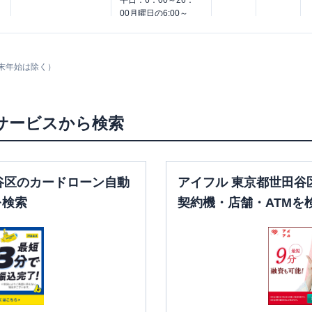
平日：
6：00～26：
00月曜日の6:00～
平日：
9：00～15：
7:00はご利用いただ
00
けません。
〇
✕
土曜
：
-
土曜
：
8：00～22：
日祝
：
-
00
末年始は除く）
日祝
：
8：00～21：
00
平日：
6：00～26：
サービスから検索
00月曜日の6:00～
平日：
9：00～15：
7:00はご利用いただ
00
けません。
〇
〇
土曜
：
-
土曜
：
8：00～22：
谷区のカードローン自動
アイフル 東京都世田谷
日祝
：
-
00
日祝
：
8：00～21：
を検索
契約機・店舗・ATMを
00
平日：
6：00～26：
00月曜日の6:00～
平日：
9：00～15：
7:00はご利用いただ
00
けません。
〇
〇
土曜
：
-
土曜
：
8：00～22：
日祝
：
-
00