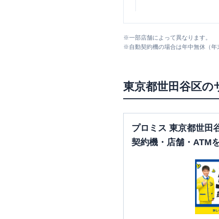
みずほ銀行
北沢支店
※
一部店舗によって異なります。
※
自動契約機の場合は年中無休（年
東京都
世田谷区
の
みずほ銀行
経堂支店
プロミス 東京都世田
契約機・店舗・ATM
みずほ銀行
駒沢支店