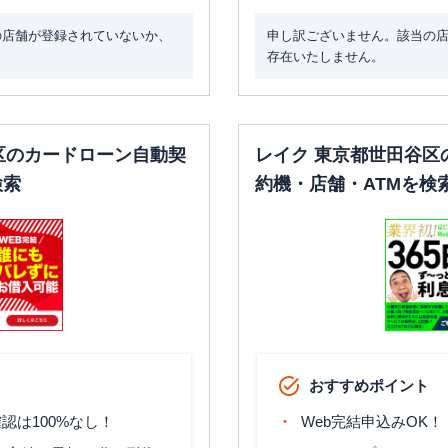
日祝
：
8：00～21：
00
の店舗が登録されていないか、
申し訳ございません。該当の
存在いたしません。
平日：
6：00～26：
00月曜日の6:00～
平日：
9：00～15：
7:00はご利用いただ
00
けません。
〇
✕
土曜
：
-
土曜
：
8：00～22：
区のカードローン自動契
レイク 東京都世田谷区
日祝
：
-
00
日祝
：
8：00～21：
検索
約機・店舗・ATMを検
00
平日：
6：00～26：
00月曜日の6:00～
平日：
9：00～15：
7:00はご利用いただ
00
けません。
〇
✕
土曜
：
-
土曜
：
8：00～22：
日祝
：
-
00
日祝
：
8：00～21：
00
おすすめポイント
平日：
6：00～26：
00月曜日の6:00～
認は100%なし！
Web完結申込みOK！
平日：
9：00～15：
7:00はご利用いただ