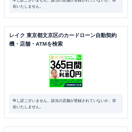
申し訳ございません。該当の店舗が登録されていないか、存
営業時間
土曜
：
-
在いたしません。
日祝
：
-
平日：
6：00～26：00月曜日の6:00～7:00
はご利用いただけません。
ATM営業時間
土曜
：
8：00～22：00
レイク 東京都文京区のカードローン自動契約
日祝
：
8：00～21：00
機・店舗・ATMを検索
ATM
〇
駐車場
✕
住所
東京都文京区本郷3-34-3
申し訳ございません。該当の店舗が登録されていないか、存
在いたしません。