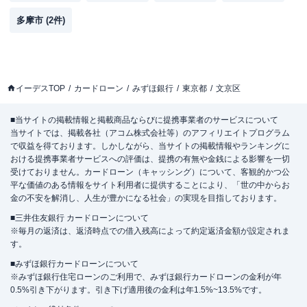
多摩市
(
2
件)
イーデスTOP
カードローン
みずほ銀行
東京都
文京区
■当サイトの掲載情報と掲載商品ならびに提携事業者のサービスについて
当サイトでは、掲載各社（アコム株式会社等）のアフィリエイトプログラム
で収益を得ております。しかしながら、当サイトの掲載情報やランキングに
おける提携事業者サービスへの評価は、提携の有無や金銭による影響を一切
受けておりません。カードローン（キャッシング）について、客観的かつ公
平な価値のある情報をサイト利用者に提供することにより、「世の中からお
金の不安を解消し、人生が豊かになる社会」の実現を目指しております。
■三井住友銀行 カードローンについて
※毎月の返済は、返済時点での借入残高によって約定返済金額が設定されま
す。
■みずほ銀行カードローンについて
※みずほ銀行住宅ローンのご利用で、みずほ銀行カードローンの金利が年
0.5%引き下がります。引き下げ適用後の金利は年1.5%~13.5%です。