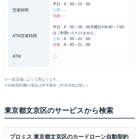
平日：
9：00～15：00
営業時間
土曜
：
-
日祝
：
-
平日：
6：00～26：00月曜日の6:00～7:00
はご利用いただけません。
ATM営業時間
土曜
：
8：00～22：00
日祝
：
8：00～21：00
ATM
〇
駐車場
〇
※
一部店舗によって異なります。
住所
東京都文京区関口1-21-10
※
自動契約機の場合は年中無休（年末年始は除く）
名称
みずほ銀行
駒込支店
東京都
文京区
のサービスから検索
平日：
9：00～15：00
営業時間
土曜
：
-
日祝
：
-
平日：
6：00～26：00月曜日の6:00～7:00
プロミス 東京都文京区のカードローン自動契約
はご利用いただけません。