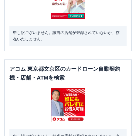
住所
東京都文京区千駄木4-7-8
名称
みずほ銀行
根津支店
申し訳ございません。該当の店舗が登録されていないか、存
平日：
9：00～15：00
在いたしません。
営業時間
土曜
：
-
日祝
：
-
平日：
7：00～24：00
ATM営業時間
土曜
：
8：00～21：00
アコム 東京都文京区のカードローン自動契約
日祝
：
8：00～21：00
機・店舗・ATMを検索
ATM
〇
駐車場
〇
住所
東京都文京区千駄木2-7-9
名称
みずほ銀行
本郷支店
平日：
9：00～15：00