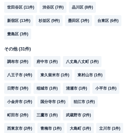
世田谷区
(
11
件)
渋谷区
(
7
件)
品川区
(
8
件)
新宿区
(
13
件)
杉並区
(
9
件)
墨田区
(
3
件)
台東区
(
6
件)
豊島区
(
3
件)
その他
(
31
件)
調布市
(
2
件)
府中市
(
1
件)
八丈島八丈町
(
1
件)
八王子市
(
4
件)
東久留米市
(
1
件)
東村山市
(
1
件)
日野市
(
3
件)
稲城市
(
1
件)
清瀬市
(
1
件)
小平市
(
1
件)
小金井市
(
1
件)
国分寺市
(
1
件)
狛江市
(
1
件)
町田市
(
2
件)
三鷹市
(
1
件)
武蔵野市
(
2
件)
西東京市
(
2
件)
青梅市
(
1
件)
大島町
(
1
件)
立川市
(
1
件)