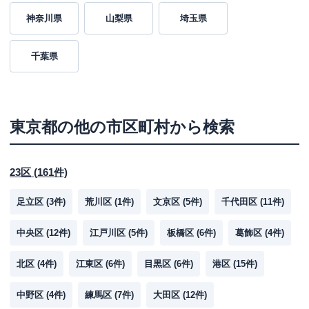
神奈川県
山梨県
埼玉県
千葉県
東京都
の他の市区町村から検索
23区
(
161
件)
足立区
(
3
件)
荒川区
(
1
件)
文京区
(
5
件)
千代田区
(
11
件)
中央区
(
12
件)
江戸川区
(
5
件)
板橋区
(
6
件)
葛飾区
(
4
件)
北区
(
4
件)
江東区
(
6
件)
目黒区
(
6
件)
港区
(
15
件)
中野区
(
4
件)
練馬区
(
7
件)
大田区
(
12
件)