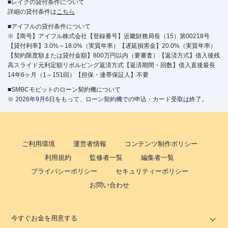
■レイクの貸付条件について
詳細の貸付条件は
こちら
■アイフルの貸付条件について
※【商号】アイフル株式会社【登録番号】近畿財務局長（15）第00218号
【貸付利率】3.0%～18.0%（実質年率）【遅延損害金】20.0%（実質年率）
【契約限度額または貸付金額】800万円以内（要審査）【返済方式】借入後残
高スライド元利定額リボルビング返済方式【返済期間・回数】借入直後最長
14年6ヶ月（1～151回）【担保・連帯保証人】不要
■SMBCモビットのローン契約機について
※ 2026年9月6日をもって、ローン契約機での申込・カード受取は終了。
ご利用環境
運営者情報
コンテンツ制作ポリシー
利用規約
監修者一覧
編集者一覧
プライバシーポリシー
セキュリティーポリシー
お問い合わせ
今すぐお金を用意する