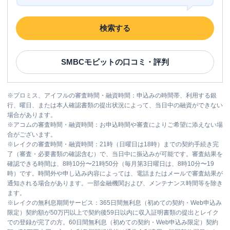
検索する
SMBCモビット
の口コミ・評判
※
プロミス、アイフルの審査時間・融資時間：申込みの時間帯、利用する銀
行、曜日、または本人確認書類の提出状況によって、当日中の融資ができない
場合があります。
※
アコムの審査時間・融資時間：お申込時間や審査によりご希望に添えない場
合がございます。
※
レイクの審査時間・融資時間：21時（日曜日は18時）までの契約手続き完
了（審査・必要書類の確認含む）で、当日中に振込みが可能です。審査結果を
確認できる時間は、8時10分〜21時50分（毎月第3日曜日は、8時10分〜19
時）です。時間外や申し込み内容によっては、電話またはメールで審査結果が
通知される場合があります。一部金融機関および、メンテナンス時間等を除き
ます。
※
レイクの無利息期間サービス：365日間無利息（初めての契約・Web申込み
限定）契約額が50万円以上で契約後59日以内に収入証明書類の提出とレイク
での登録が完了の方。60日間無利息（初めての契約・Web申込み限定）契約