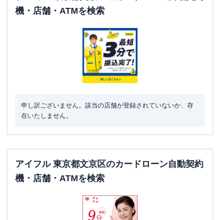
ATM営業時間
土曜
：
8：00～22：00
機・店舗・ATMを検索
日祝
：
8：00～21：00
ATM
〇
駐車場
✕
住所
東京都文京区本駒込6-1-1
名称
みずほ銀行
動坂支店
申し訳ございません。該当の店舗が登録されていないか、存
在いたしません。
平日：
9：00～15：00
営業時間
土曜
：
-
日祝
：
-
平日：
7：00～24：00
アイフル 東京都文京区のカードローン自動契約
ATM営業時間
土曜
：
8：00～21：00
日祝
：
8：00～21：00
機・店舗・ATMを検索
ATM
〇
駐車場
〇