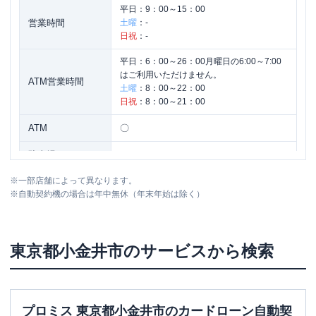
平日：
9：00～15：00
営業時間
土曜
：
-
日祝
：
-
平日：
6：00～26：00月曜日の6:00～7:00
はご利用いただけません。
ATM営業時間
土曜
：
8：00～22：00
日祝
：
8：00～21：00
ATM
〇
駐車場
✕
※
一部店舗によって異なります。
住所
東京都小金井市本町5-13-3
※
自動契約機の場合は年中無休（年末年始は除く）
東京都
小金井市
のサービスから検索
プロミス 東京都小金井市のカードローン自動契