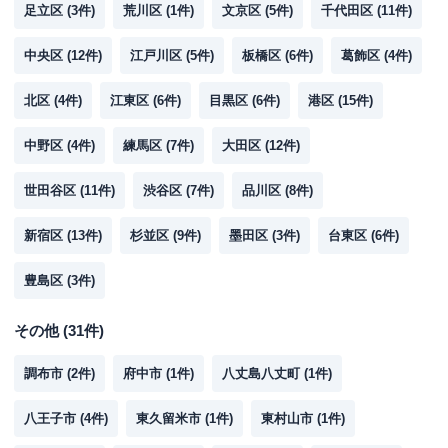
足立区
(
3
件)
荒川区
(
1
件)
文京区
(
5
件)
千代田区
(
11
件)
中央区
(
12
件)
江戸川区
(
5
件)
板橋区
(
6
件)
葛飾区
(
4
件)
北区
(
4
件)
江東区
(
6
件)
目黒区
(
6
件)
港区
(
15
件)
中野区
(
4
件)
練馬区
(
7
件)
大田区
(
12
件)
世田谷区
(
11
件)
渋谷区
(
7
件)
品川区
(
8
件)
新宿区
(
13
件)
杉並区
(
9
件)
墨田区
(
3
件)
台東区
(
6
件)
豊島区
(
3
件)
その他
(
31
件)
調布市
(
2
件)
府中市
(
1
件)
八丈島八丈町
(
1
件)
八王子市
(
4
件)
東久留米市
(
1
件)
東村山市
(
1
件)