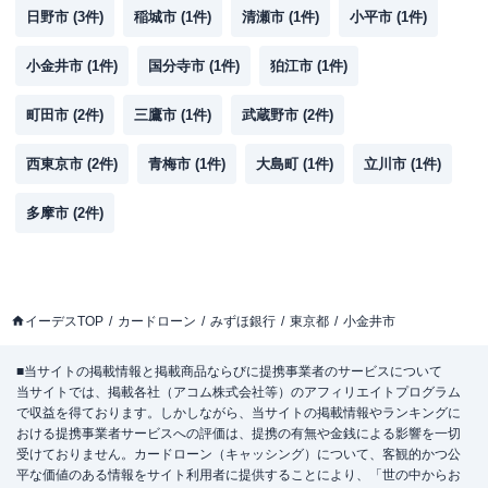
日野市
(
3
件)
稲城市
(
1
件)
清瀬市
(
1
件)
小平市
(
1
件)
小金井市
(
1
件)
国分寺市
(
1
件)
狛江市
(
1
件)
町田市
(
2
件)
三鷹市
(
1
件)
武蔵野市
(
2
件)
西東京市
(
2
件)
青梅市
(
1
件)
大島町
(
1
件)
立川市
(
1
件)
多摩市
(
2
件)
イーデスTOP
カードローン
みずほ銀行
東京都
小金井市
■当サイトの掲載情報と掲載商品ならびに提携事業者のサービスについて
当サイトでは、掲載各社（アコム株式会社等）のアフィリエイトプログラム
で収益を得ております。しかしながら、当サイトの掲載情報やランキングに
おける提携事業者サービスへの評価は、提携の有無や金銭による影響を一切
受けておりません。カードローン（キャッシング）について、客観的かつ公
平な価値のある情報をサイト利用者に提供することにより、「世の中からお