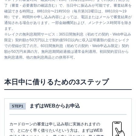
了（審査・必要書類の確認含む）で、当日中に振込みが可能です。審査結果を
確認できる時間は、8時10分〜21時50分（毎月第3日曜日は、8時10分〜19
時）です。時間外や申し込み内容によっては、電話またはメールで審査結果が
通知される場合があります。一部金融機関および、メンテナンス時間等を除き
ます。
※
レイクの無利息期間サービス：365日間無利息（初めての契約・Web申込み
限定）契約額が50万円以上で契約後59日以内に収入証明書類の提出とレイク
での登録が完了の方。60日間無利息（初めての契約・Web申込み限定）契約
額が50万円未満の方。無利息期間経過後は通常金利適用。初回契約翌日から
無利息適用。他の無利息商品との併用不可。
本日中に借りるための3ステップ
まずはWEBからお申込
STEP1
カードローンの審査は申し込み順に実施されますの
で、とにかく早く借りたい!という方は、まずはWEB