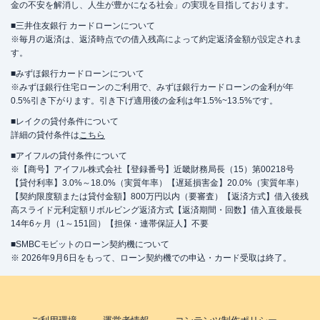
金の不安を解消し、人生が豊かになる社会」の実現を目指しております。
■三井住友銀行 カードローンについて
※毎月の返済は、返済時点での借入残高によって約定返済金額が設定されま
す。
■みずほ銀行カードローンについて
※みずほ銀行住宅ローンのご利用で、みずほ銀行カードローンの金利が年
0.5%引き下がります。引き下げ適用後の金利は年1.5%~13.5%です。
■レイクの貸付条件について
詳細の貸付条件は
こちら
■アイフルの貸付条件について
※【商号】アイフル株式会社【登録番号】近畿財務局長（15）第00218号
【貸付利率】3.0%～18.0%（実質年率）【遅延損害金】20.0%（実質年率）
【契約限度額または貸付金額】800万円以内（要審査）【返済方式】借入後残
高スライド元利定額リボルビング返済方式【返済期間・回数】借入直後最長
14年6ヶ月（1～151回）【担保・連帯保証人】不要
■SMBCモビットのローン契約機について
※ 2026年9月6日をもって、ローン契約機での申込・カード受取は終了。