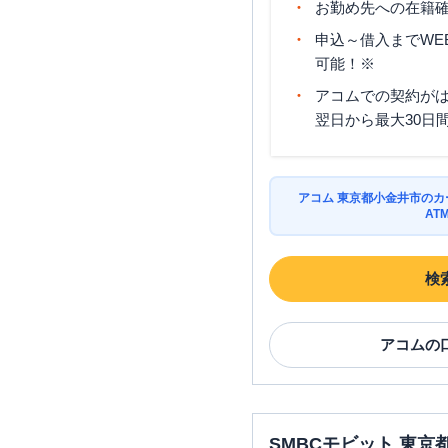
お勤め先への在籍確
申込～借入までWE
可能！※
アコムでの契約が
翌日から最大30日
アコム 東京都小金井市の
AT
検
アコム
の
SMBCモビット 東