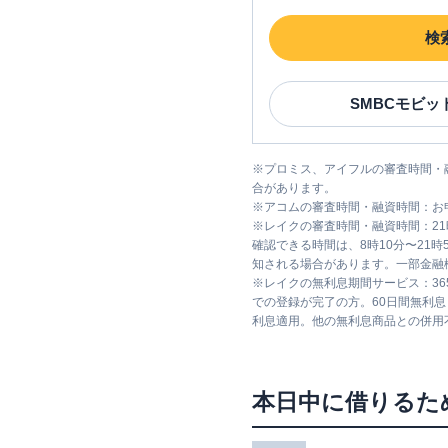
検
SMBCモビッ
※
プロミス、アイフルの審査時間・
合があります。
※
アコムの審査時間・融資時間：お
※
レイクの審査時間・融資時間：2
確認できる時間は、8時10分〜21
知される場合があります。一部金融
※
レイクの無利息期間サービス：36
での登録が完了の方。60日間無利
利息適用。他の無利息商品との併用
本日中に借りるた