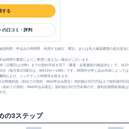
索する
ト
の口コミ・評判
融資時間：申込みの時間帯、利用する銀行、曜日、または本人確認書類の提出状況
申込時間や審査によりご希望に添えない場合がございます。
1時（日曜日は18時）までの契約手続き完了（審査・必要書類の確認含む）で、当
時50分（毎月第3日曜日は、8時10分〜19時）です。時間外や申し込み内容によっ
機関および、メンテナンス時間等を除きます。
5日間無利息（初めての契約・Web申込み限定）契約額が50万円以上で契約後59
息（初めての契約・Web申込み限定）契約額が50万円未満の方。無利息期間経過後
不可。
めの3ステップ