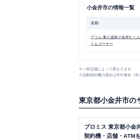
小金井市
の情報一覧
名称
アコム
東八道路小金井むじ
くんコーナー
※
一部店舗によって異なります。
※
自動契約機の場合は年中無休（年
東京都
小金井市
の
プロミス 東京都小金
契約機・店舗・ATM