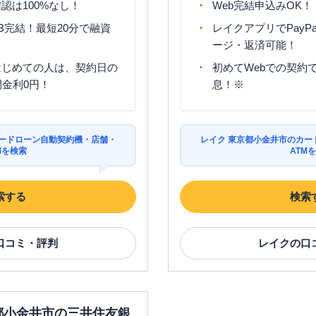
認は100%なし！
Web完結申込みOK！
B完結！最短20分で融資
レイクアプリでPayP
ージ・返済可能！
はじめての人は、契約日の
初めてWebでの契約で
間金利0円！
息！※
カードローン自動契約機・店舗・
レイク 東京都小金井市のカー
Mを検索
ATM
索する
検索
口コミ・評判
レイク
の口
京都小金井市の三井住友銀