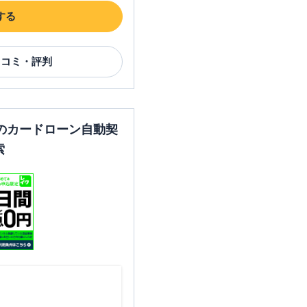
する
口コミ・評判
のカードローン自動契
索