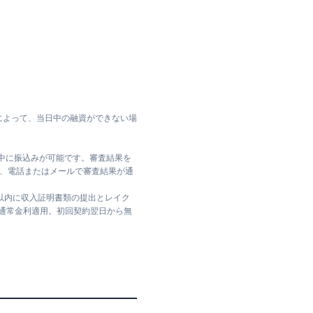
によって、当日中の融資ができない場
日中に振込みが可能です。審査結果を
ては、電話またはメールで審査結果が通
日以内に収入証明書類の提出とレイク
は通常金利適用。初回契約翌日から無