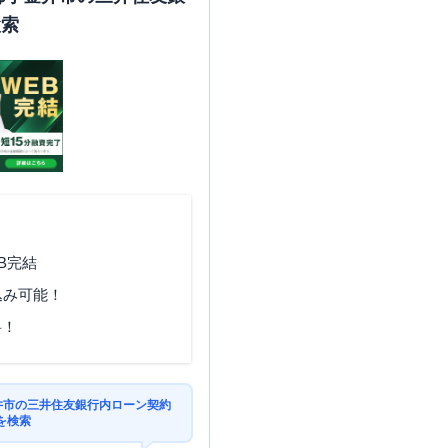
検索
B完結
込み可能！
料！
金井市の三井住友銀行内ローン契約
を検索