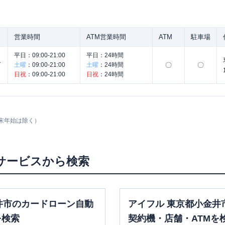
営業時間
ATM営業時間
ATM
駐車場
平日：
09:00-21:00
平日：
24時間
ん
土曜
：
09:00-21:00
土曜
：
24時間
〇
〇
日祝
：
09:00-21:00
日祝
：
24時間
末年始は除く）
サービスから検索
井市のカードローン自動
アイフル 東京都小金井
を検索
契約機・店舗・ATMを