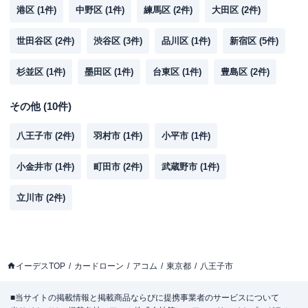
港区
(
1
件)
中野区
(
1
件)
練馬区
(
2
件)
大田区
(
2
件)
世田谷区
(
2
件)
渋谷区
(
3
件)
品川区
(
1
件)
新宿区
(
5
件)
杉並区
(
1
件)
墨田区
(
1
件)
台東区
(
1
件)
豊島区
(
2
件)
その他
(
10
件)
八王子市
(
2
件)
羽村市
(
1
件)
小平市
(
1
件)
小金井市
(
1
件)
町田市
(
2
件)
武蔵野市
(
1
件)
立川市
(
2
件)
イーデスTOP
カードローン
アコム
東京都
八王子市
■当サイトの掲載情報と掲載商品ならびに提携事業者のサービスについて