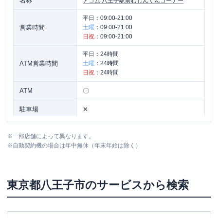
名称
アコム
八王子駅前むじんくんコーナー
平日：
09:00-21:00
営業時間
土曜
：
09:00-21:00
日祝
：
09:00-21:00
平日：
24時間
ATM営業時間
土曜
：
24時間
日祝
：
24時間
ATM
〇
駐車場
✕
東京都八王子市旭町２-６ 第１ロダンビ
住所
※
一部店舗によって異なります。
ル２Ｆ
※
自動契約機の場合は年中無休（年末年始は除く）
アコム
多摩ニュータウン通り堀之内むじん
名称
くんコーナー
東京都
八王子市
のサービスから検索
平日：
09:00-21:00
営業時間
土曜
：
09:00-21:00
日祝
：
09:00-21:00