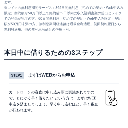
ます。
※
レイクの無利息期間サービス：365日間無利息（初めての契約・Web申込み
限定）契約額が50万円以上で契約後59日以内に収入証明書類の提出とレイク
での登録が完了の方。60日間無利息（初めての契約・Web申込み限定）契約
額が50万円未満の方。無利息期間経過後は通常金利適用。初回契約翌日から
無利息適用。他の無利息商品との併用不可。
本日中に借りるための3ステップ
まずはWEBからお申込
STEP1
カードローンの審査は申し込み順に実施されますの
で、とにかく早く借りたい!という方は、まずはWEB
申込を済ませましょう。早く申し込むほど、早く審査
が行われます。