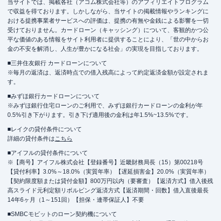
当サイトでは、掲載各社（アコム株式会社等）のアフィリエイトプログラム
で収益を得ております。しかしながら、当サイトの掲載情報やランキングに
おける提携事業者サービスへの評価は、提携の有無や金銭による影響を一切
受けておりません。カードローン（キャッシング）について、客観的かつ公
平な価値のある情報をサイト利用者に提供することにより、「世の中からお
金の不安を解消し、人生が豊かになる社会」の実現を目指しております。
■三井住友銀行 カードローンについて
※毎月の返済は、返済時点での借入残高によって約定返済金額が設定されま
す。
■みずほ銀行カードローンについて
※みずほ銀行住宅ローンのご利用で、みずほ銀行カードローンの金利が年
0.5%引き下がります。引き下げ適用後の金利は年1.5%~13.5%です。
■レイクの貸付条件について
詳細の貸付条件は
こちら
■アイフルの貸付条件について
※【商号】アイフル株式会社【登録番号】近畿財務局長（15）第00218号
【貸付利率】3.0%～18.0%（実質年率）【遅延損害金】20.0%（実質年率）
【契約限度額または貸付金額】800万円以内（要審査）【返済方式】借入後残
高スライド元利定額リボルビング返済方式【返済期間・回数】借入直後最長
14年6ヶ月（1～151回）【担保・連帯保証人】不要
■SMBCモビットのローン契約機について