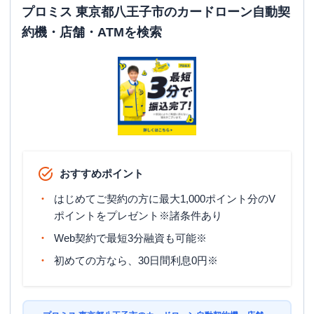
プロミス 東京都八王子市のカードローン自動契
平日：
24時間
約機・店舗・ATMを検索
ATM営業時間
土曜
：
24時間
日祝
：
24時間
ATM
〇
駐車場
〇
住所
東京都八王子市松木３１-１９
おすすめポイント
はじめてご契約の方に最大1,000ポイント分のV
ポイントをプレゼント※諸条件あり
Web契約で最短3分融資も可能※
初めての方なら、30日間利息0円※