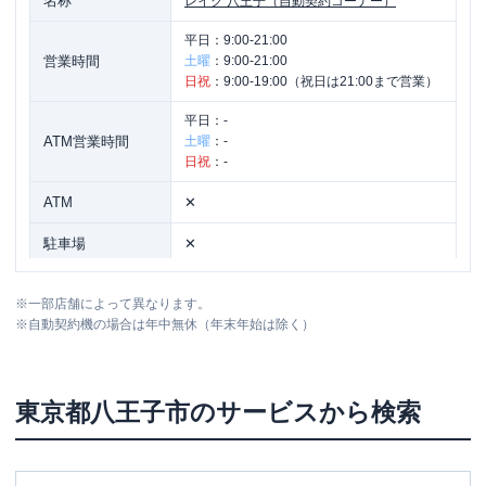
名称
レイク
八王子（自動契約コーナー）
平日：
9:00-21:00
営業時間
土曜
：
9:00-21:00
日祝
：
9:00-19:00（祝日は21:00まで営業）
平日：
-
ATM営業時間
土曜
：
-
日祝
：
-
ATM
✕
駐車場
✕
東京都八王子市旭町2番6号 第一ロダン
住所
※
一部店舗によって異なります。
ビル3階
※
自動契約機の場合は年中無休（年末年始は除く）
東京都
八王子市
のサービスから検索