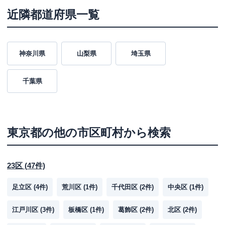
近隣都道府県一覧
神奈川県
山梨県
埼玉県
千葉県
東京都
の他の市区町村から検索
23区
(
47
件)
足立区
(
4
件)
荒川区
(
1
件)
千代田区
(
2
件)
中央区
(
1
件)
江戸川区
(
3
件)
板橋区
(
1
件)
葛飾区
(
2
件)
北区
(
2
件)