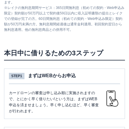
ます。
※
レイクの無利息期間サービス：365日間無利息（初めての契約・Web申込み
限定）契約額が50万円以上で契約後59日以内に収入証明書類の提出とレイク
での登録が完了の方。60日間無利息（初めての契約・Web申込み限定）契約
額が50万円未満の方。無利息期間経過後は通常金利適用。初回契約翌日から
無利息適用。他の無利息商品との併用不可。
本日中に借りるための3ステップ
まずはWEBからお申込
STEP1
カードローンの審査は申し込み順に実施されますの
で、とにかく早く借りたい!という方は、まずはWEB
申込を済ませましょう。早く申し込むほど、早く審査
が行われます。