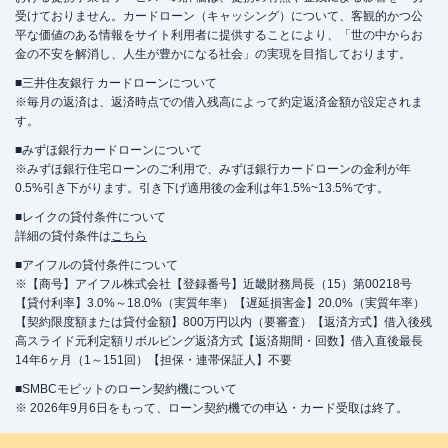
受けておりません。カードローン（キャッシング）について、客観的かつ公
平な価値のある情報をサイト利用者に提供することにより、「世の中からお
金の不安を解消し、人生が豊かになる社会」の実現を目指しております。
■三井住友銀行 カードローンについて
※毎月の返済は、返済時点での借入残高によって約定返済金額が設定されま
す。
■みずほ銀行カードローンについて
※みずほ銀行住宅ローンのご利用で、みずほ銀行カードローンの金利が年
0.5%引き下がります。引き下げ適用後の金利は年1.5%~13.5%です。
■レイクの貸付条件について
詳細の貸付条件は
こちら
■アイフルの貸付条件について
※【商号】アイフル株式会社【登録番号】近畿財務局長（15）第00218号
【貸付利率】3.0%～18.0%（実質年率）【遅延損害金】20.0%（実質年率）
【契約限度額または貸付金額】800万円以内（要審査）【返済方式】借入後残
高スライド元利定額リボルビング返済方式【返済期間・回数】借入直後最長
14年6ヶ月（1～151回）【担保・連帯保証人】不要
■SMBCモビットのローン契約機について
※ 2026年9月6日をもって、ローン契約機での申込・カード受取は終了。