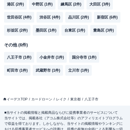
港区
(
2
件)
中野区
(
1
件)
練馬区
(
2
件)
大田区
(
3
件)
世田谷区
(
4
件)
渋谷区
(
4
件)
品川区
(
2
件)
新宿区
(
6
件)
杉並区
(
2
件)
墨田区
(
1
件)
台東区
(
1
件)
豊島区
(
3
件)
その他
(
6
件)
八王子市
(
1
件)
小金井市
(
1
件)
国分寺市
(
1
件)
町田市
(
1
件)
武蔵野市
(
1
件)
立川市
(
1
件)
イーデスTOP
カードローン
レイク
東京都
八王子市
■当サイトの掲載情報と掲載商品ならびに提携事業者のサービスについて
当サイトでは、掲載各社（アコム株式会社等）のアフィリエイトプログラム
で収益を得ております。しかしながら、当サイトの掲載情報やランキングに
おける提携事業者サービスへの評価は、提携の有無や金銭による影響を一切