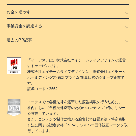
お金を増やす
事業資金を調達する
過去のPR記事
「
イーデス
」は、
株式会社エイチームライフデザイン
が運営
するサービスです。
株式会社エイチームライフデザイン
は、
株式会社エイチーム
ホールディングス
(東証プライム市場上場)のグループ企業で
す。
証券コード：3662
イーデス
では各種法律を遵守した広告掲載を行うために、
社内において各種法律遵守のためのコンテンツ制作ポリシー
を整備しています。
また、コンテンツ制作に携わる編集部では景表法・特定商取
引法に関する
認定資格「KTAA」
シルバー団体認証マークを取
得しています。