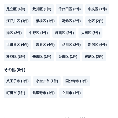
足立区
(
4
件)
荒川区
(
1
件)
千代田区
(
2
件)
中央区
(
1
件)
江戸川区
(
3
件)
板橋区
(
1
件)
葛飾区
(
2
件)
北区
(
2
件)
港区
(
2
件)
中野区
(
1
件)
練馬区
(
2
件)
大田区
(
3
件)
世田谷区
(
4
件)
渋谷区
(
4
件)
品川区
(
2
件)
新宿区
(
6
件)
杉並区
(
2
件)
墨田区
(
1
件)
台東区
(
1
件)
豊島区
(
3
件)
その他
(
6
件)
八王子市
(
1
件)
小金井市
(
1
件)
国分寺市
(
1
件)
町田市
(
1
件)
武蔵野市
(
1
件)
立川市
(
1
件)