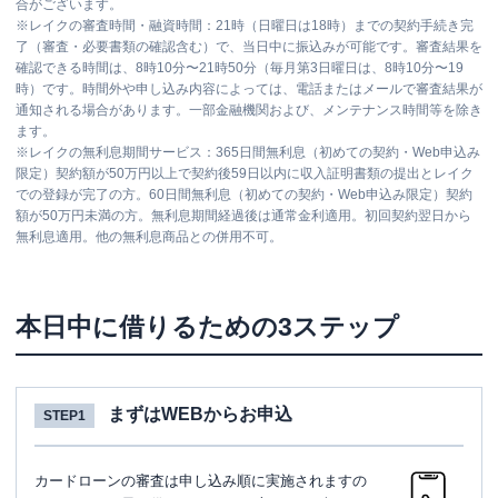
合がございます。
※
レイクの審査時間・融資時間：21時（日曜日は18時）までの契約手続き完
了（審査・必要書類の確認含む）で、当日中に振込みが可能です。審査結果を
確認できる時間は、8時10分〜21時50分（毎月第3日曜日は、8時10分〜19
時）です。時間外や申し込み内容によっては、電話またはメールで審査結果が
通知される場合があります。一部金融機関および、メンテナンス時間等を除き
ます。
※
レイクの無利息期間サービス：365日間無利息（初めての契約・Web申込み
限定）契約額が50万円以上で契約後59日以内に収入証明書類の提出とレイク
での登録が完了の方。60日間無利息（初めての契約・Web申込み限定）契約
額が50万円未満の方。無利息期間経過後は通常金利適用。初回契約翌日から
無利息適用。他の無利息商品との併用不可。
本日中に借りるための3ステップ
まずはWEBからお申込
STEP1
カードローンの審査は申し込み順に実施されますの