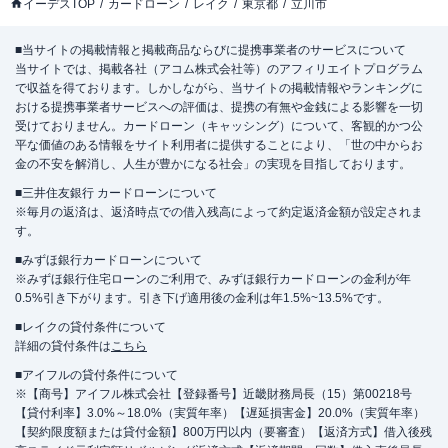
イーデスTOP
カードローン
レイク
東京都
立川市
■当サイトの掲載情報と掲載商品ならびに提携事業者のサービスについて
当サイトでは、掲載各社（アコム株式会社等）のアフィリエイトプログラム
で収益を得ております。しかしながら、当サイトの掲載情報やランキングに
おける提携事業者サービスへの評価は、提携の有無や金銭による影響を一切
受けておりません。カードローン（キャッシング）について、客観的かつ公
平な価値のある情報をサイト利用者に提供することにより、「世の中からお
金の不安を解消し、人生が豊かになる社会」の実現を目指しております。
■三井住友銀行 カードローンについて
※毎月の返済は、返済時点での借入残高によって約定返済金額が設定されま
す。
■みずほ銀行カードローンについて
※みずほ銀行住宅ローンのご利用で、みずほ銀行カードローンの金利が年
0.5%引き下がります。引き下げ適用後の金利は年1.5%~13.5%です。
■レイクの貸付条件について
詳細の貸付条件は
こちら
■アイフルの貸付条件について
※【商号】アイフル株式会社【登録番号】近畿財務局長（15）第00218号
【貸付利率】3.0%～18.0%（実質年率）【遅延損害金】20.0%（実質年率）
【契約限度額または貸付金額】800万円以内（要審査）【返済方式】借入後残