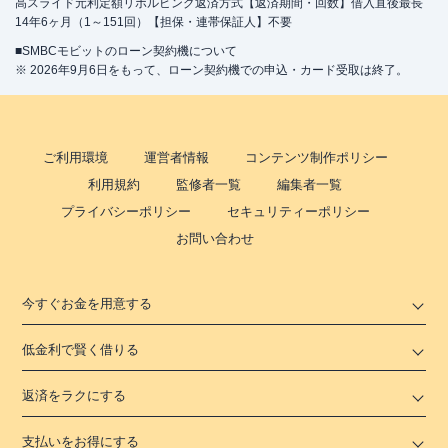
高スライド元利定額リボルビング返済方式【返済期間・回数】借入直後最長
14年6ヶ月（1～151回）【担保・連帯保証人】不要
■SMBCモビットのローン契約機について
※ 2026年9月6日をもって、ローン契約機での申込・カード受取は終了。
ご利用環境
運営者情報
コンテンツ制作ポリシー
利用規約
監修者一覧
編集者一覧
プライバシーポリシー
セキュリティーポリシー
お問い合わせ
今すぐお金を用意する
低金利で賢く借りる
返済をラクにする
支払いをお得にする