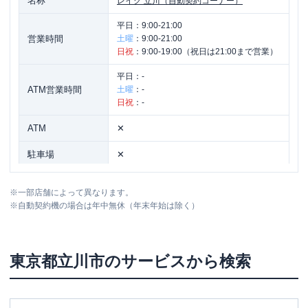
名称
レイク
立川（自動契約コーナー）
平日：
9:00-21:00
営業時間
土曜
：
9:00-21:00
日祝
：
9:00-19:00（祝日は21:00まで営業）
平日：
-
ATM営業時間
土曜
：
-
日祝
：
-
ATM
✕
駐車場
✕
東京都立川市曙町2丁目12番16号 サワー
住所
※
一部店舗によって異なります。
ビル第一5階
※
自動契約機の場合は年中無休（年末年始は除く）
東京都
立川市
のサービスから検索