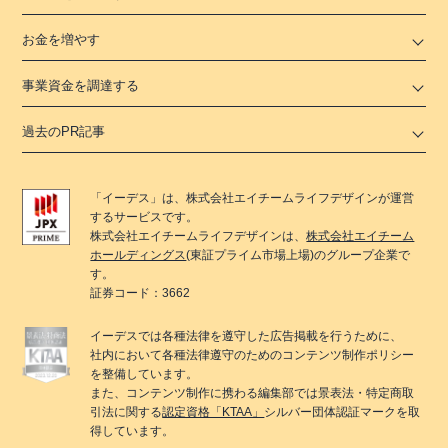
お金を増やす
事業資金を調達する
過去のPR記事
「
イーデス
」は、
株式会社エイチームライフデザイン
が運営
するサービスです。
株式会社エイチームライフデザイン
は、
株式会社エイチーム
ホールディングス
(東証プライム市場上場)のグループ企業で
す。
証券コード：3662
イーデス
では各種法律を遵守した広告掲載を行うために、
社内において各種法律遵守のためのコンテンツ制作ポリシー
を整備しています。
また、コンテンツ制作に携わる編集部では景表法・特定商取
引法に関する
認定資格「KTAA」
シルバー団体認証マークを取
得しています。