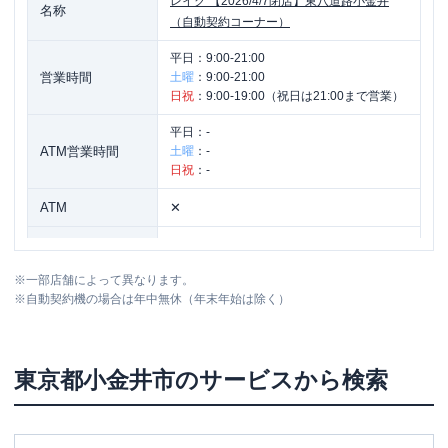
レイク
【2026/4/7閉店】東八道路小金井
名称
（自動契約コーナー）
平日：
9:00-21:00
営業時間
土曜
：
9:00-21:00
日祝
：
9:00-19:00（祝日は21:00まで営業）
平日：
-
ATM営業時間
土曜
：
-
日祝
：
-
ATM
✕
駐車場
〇
※
一部店舗によって異なります。
住所
東京都小金井市前原町4丁目11-40
※
自動契約機の場合は年中無休（年末年始は除く）
東京都
小金井市
のサービスから検索