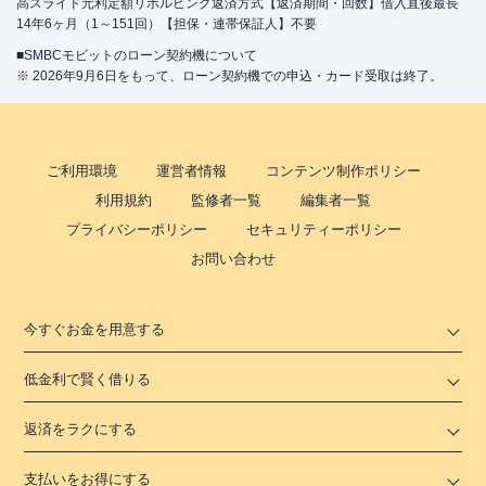
高スライド元利定額リボルビング返済方式【返済期間・回数】借入直後最長
14年6ヶ月（1～151回）【担保・連帯保証人】不要
■SMBCモビットのローン契約機について
※ 2026年9月6日をもって、ローン契約機での申込・カード受取は終了。
ご利用環境
運営者情報
コンテンツ制作ポリシー
利用規約
監修者一覧
編集者一覧
プライバシーポリシー
セキュリティーポリシー
お問い合わせ
今すぐお金を用意する
低金利で賢く借りる
返済をラクにする
支払いをお得にする