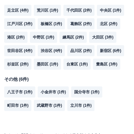
足立区
(
4
件)
荒川区
(
1
件)
千代田区
(
2
件)
中央区
(
1
件)
江戸川区
(
3
件)
板橋区
(
1
件)
葛飾区
(
2
件)
北区
(
2
件)
港区
(
2
件)
中野区
(
1
件)
練馬区
(
2
件)
大田区
(
3
件)
世田谷区
(
4
件)
渋谷区
(
4
件)
品川区
(
2
件)
新宿区
(
6
件)
杉並区
(
2
件)
墨田区
(
1
件)
台東区
(
1
件)
豊島区
(
3
件)
その他
(
6
件)
八王子市
(
1
件)
小金井市
(
1
件)
国分寺市
(
1
件)
町田市
(
1
件)
武蔵野市
(
1
件)
立川市
(
1
件)