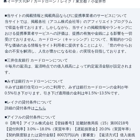
イーデスTOP
カードローン
レイク
東京都
小金井市
■当サイトの掲載情報と掲載商品ならびに提携事業者のサービスについて
当サイトでは、掲載各社（アコム株式会社等）のアフィリエイトプログラム
で収益を得ております。しかしながら、当サイトの掲載情報やランキングに
おける提携事業者サービスへの評価は、提携の有無や金銭による影響を一切
受けておりません。カードローン（キャッシング）について、客観的かつ公
平な価値のある情報をサイト利用者に提供することにより、「世の中からお
金の不安を解消し、人生が豊かになる社会」の実現を目指しております。
■三井住友銀行 カードローンについて
※毎月の返済は、返済時点での借入残高によって約定返済金額が設定されま
す。
■みずほ銀行カードローンについて
※みずほ銀行住宅ローンのご利用で、みずほ銀行カードローンの金利が年
0.5%引き下がります。引き下げ適用後の金利は年1.5%~13.5%です。
■レイクの貸付条件について
詳細の貸付条件は
こちら
■アイフルの貸付条件について
※【商号】アイフル株式会社【登録番号】近畿財務局長（15）第00218号
【貸付利率】3.0%～18.0%（実質年率）【遅延損害金】20.0%（実質年率）
【契約限度額または貸付金額】800万円以内（要審査）【返済方式】借入後残