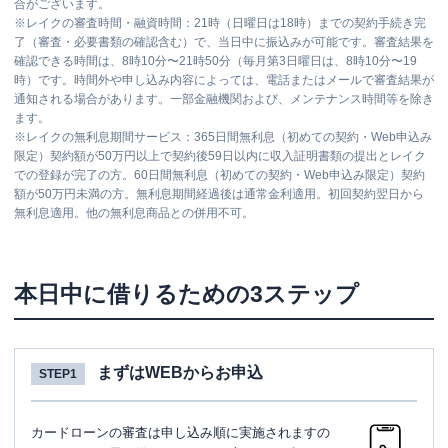
合がございます。
※
レイクの審査時間・融資時間：21時（日曜日は18時）までの契約手続き完
了（審査・必要書類の確認含む）で、当日中に振込みが可能です。審査結果を
確認できる時間は、8時10分〜21時50分（毎月第3日曜日は、8時10分〜19
時）です。時間外や申し込み内容によっては、電話またはメールで審査結果が
通知される場合があります。一部金融機関および、メンテナンス時間等を除き
ます。
※
レイクの無利息期間サービス：365日間無利息（初めての契約・Web申込み
限定）契約額が50万円以上で契約後59日以内に収入証明書類の提出とレイク
での登録が完了の方。60日間無利息（初めての契約・Web申込み限定）契約
額が50万円未満の方。無利息期間経過後は通常金利適用。初回契約翌日から
無利息適用。他の無利息商品との併用不可。
本日中に借りるための3ステップ
まずはWEBからお申込
STEP1
カードローンの審査は申し込み順に実施されますの