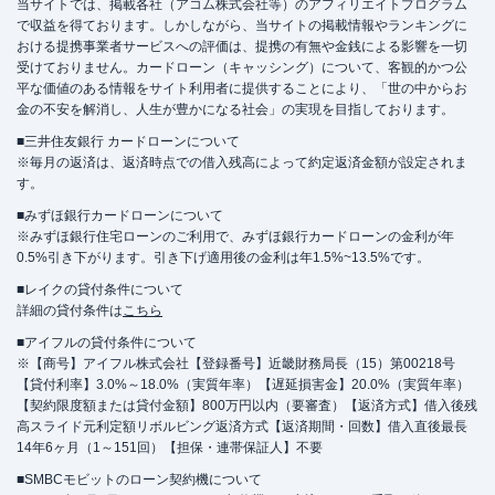
当サイトでは、掲載各社（アコム株式会社等）のアフィリエイトプログラム
で収益を得ております。しかしながら、当サイトの掲載情報やランキングに
おける提携事業者サービスへの評価は、提携の有無や金銭による影響を一切
受けておりません。カードローン（キャッシング）について、客観的かつ公
平な価値のある情報をサイト利用者に提供することにより、「世の中からお
金の不安を解消し、人生が豊かになる社会」の実現を目指しております。
■三井住友銀行 カードローンについて
※毎月の返済は、返済時点での借入残高によって約定返済金額が設定されま
す。
■みずほ銀行カードローンについて
※みずほ銀行住宅ローンのご利用で、みずほ銀行カードローンの金利が年
0.5%引き下がります。引き下げ適用後の金利は年1.5%~13.5%です。
■レイクの貸付条件について
詳細の貸付条件は
こちら
■アイフルの貸付条件について
※【商号】アイフル株式会社【登録番号】近畿財務局長（15）第00218号
【貸付利率】3.0%～18.0%（実質年率）【遅延損害金】20.0%（実質年率）
【契約限度額または貸付金額】800万円以内（要審査）【返済方式】借入後残
高スライド元利定額リボルビング返済方式【返済期間・回数】借入直後最長
14年6ヶ月（1～151回）【担保・連帯保証人】不要
■SMBCモビットのローン契約機について