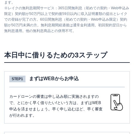
ます。
※
レイクの無利息期間サービス：365日間無利息（初めての契約・Web申込み
限定）契約額が50万円以上で契約後59日以内に収入証明書類の提出とレイク
での登録が完了の方。60日間無利息（初めての契約・Web申込み限定）契約
額が50万円未満の方。無利息期間経過後は通常金利適用。初回契約翌日から
無利息適用。他の無利息商品との併用不可。
本日中に借りるための3ステップ
まずはWEBからお申込
STEP1
カードローンの審査は申し込み順に実施されますの
で、とにかく早く借りたい!という方は、まずはWEB
申込を済ませましょう。早く申し込むほど、早く審査
が行われます。