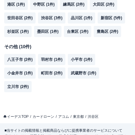
港区
(
1
件)
中野区
(
1
件)
練馬区
(
2
件)
大田区
(
2
件)
世田谷区
(
2
件)
渋谷区
(
3
件)
品川区
(
1
件)
新宿区
(
5
件)
杉並区
(
1
件)
墨田区
(
1
件)
台東区
(
1
件)
豊島区
(
2
件)
その他
(
10
件)
八王子市
(
2
件)
羽村市
(
1
件)
小平市
(
1
件)
小金井市
(
1
件)
町田市
(
2
件)
武蔵野市
(
1
件)
立川市
(
2
件)
イーデスTOP
カードローン
アコム
東京都
渋谷区
■当サイトの掲載情報と掲載商品ならびに提携事業者のサービスについて