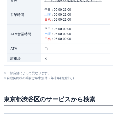
名称
アコム
渋谷ハチ公前むじんくんコーナー
平日：
09:00-21:00
営業時間
土曜
：
09:00-21:00
日祝
：
09:00-21:00
平日：
06:00-00:00
ATM営業時間
土曜
：
06:00-00:00
日祝
：
06:00-00:00
ATM
〇
駐車場
✕
東京都渋谷区神南１丁目２３-７ 第一栄
住所
※
一部店舗によって異なります。
来ビル３Ｆ
※
自動契約機の場合は年中無休（年末年始は除く）
名称
アコム
渋谷宮益坂むじんくんコーナー
東京都
渋谷区
のサービスから検索
平日：
09:00-21:00
営業時間
土曜
：
09:00-21:00
日祝
：
09:00-21:00