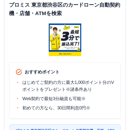
平日：
06:00-23:30
プロミス 東京都渋谷区のカードローン自動契約
ATM営業時間
土曜
：
06:00-23:30
機・店舗・ATMを検索
日祝
：
06:00-23:30
ATM
〇
駐車場
✕
東京都渋谷区渋谷1丁目24-14 渋谷トラ
住所
イアングルビル
名称
アコム
渋谷駅前むじんくんコーナー
おすすめポイント
平日：
09:00-21:00
はじめてご契約の方に最大1,000ポイント分のV
営業時間
土曜
：
09:00-21:00
ポイントをプレゼント※諸条件あり
日祝
：
09:00-21:00
Web契約で最短3分融資も可能※
平日：
07:30-23:30
ATM営業時間
土曜
：
07:30-23:30
初めての方なら、30日間利息0円※
日祝
：
07:30-23:30
ATM
〇