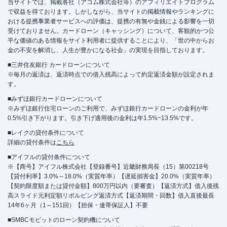
当サイトでは、掲載各社（アコム株式会社等）のアフィリエイトプログラム
で収益を得ております。しかしながら、当サイトの掲載情報やランキングに
おける提携事業者サービスへの評価は、提携の有無や金銭による影響を一切
受けておりません。カードローン（キャッシング）について、客観的かつ公
平な価値のある情報をサイト利用者に提供することにより、「世の中からお
金の不安を解消し、人生が豊かになる社会」の実現を目指しております。
■三井住友銀行 カードローンについて
※毎月の返済は、返済時点での借入残高によって約定返済金額が設定されま
す。
■みずほ銀行カードローンについて
※みずほ銀行住宅ローンのご利用で、みずほ銀行カードローンの金利が年
0.5%引き下がります。引き下げ適用後の金利は年1.5%~13.5%です。
■レイクの貸付条件について
詳細の貸付条件は
こちら
■アイフルの貸付条件について
※【商号】アイフル株式会社【登録番号】近畿財務局長（15）第00218号
【貸付利率】3.0%～18.0%（実質年率）【遅延損害金】20.0%（実質年率）
【契約限度額または貸付金額】800万円以内（要審査）【返済方式】借入後残
高スライド元利定額リボルビング返済方式【返済期間・回数】借入直後最長
14年6ヶ月（1～151回）【担保・連帯保証人】不要
■SMBCモビットのローン契約機について