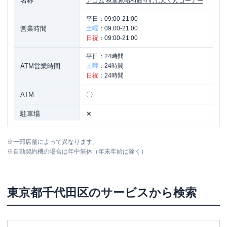
名称
アコム
秋葉原昭和通りむじんくんコーナー
平日：
09:00-21:00
営業時間
土曜
：
09:00-21:00
日祝
：
09:00-21:00
平日：
24時間
ATM営業時間
土曜
：
24時間
日祝
：
24時間
ATM
〇
駐車場
✕
東京都千代田区神田佐久間町１丁目２
住所
※
一部店舗によって異なります。
５ Ｋ．Ｔビル３Ｆ
※
自動契約機の場合は年中無休（年末年始は除く）
アコム
【2026/7/8閉店】秋葉原電気街口む
名称
じんくんコーナー
東京都
千代田区
のサービスから検索
平日：
09:00-21:00
営業時間
土曜
：
09:00-21:00
日祝
：
09:00-21:00