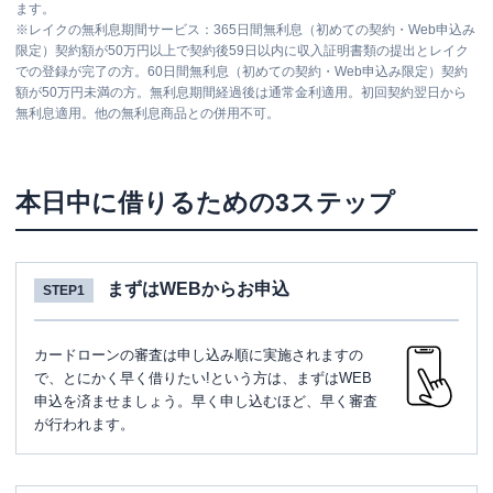
ます。
※
レイクの無利息期間サービス：365日間無利息（初めての契約・Web申込み
限定）契約額が50万円以上で契約後59日以内に収入証明書類の提出とレイク
での登録が完了の方。60日間無利息（初めての契約・Web申込み限定）契約
額が50万円未満の方。無利息期間経過後は通常金利適用。初回契約翌日から
無利息適用。他の無利息商品との併用不可。
本日中に借りるための3ステップ
まずはWEBからお申込
STEP1
カードローンの審査は申し込み順に実施されますの
で、とにかく早く借りたい!という方は、まずはWEB
申込を済ませましょう。早く申し込むほど、早く審査
が行われます。