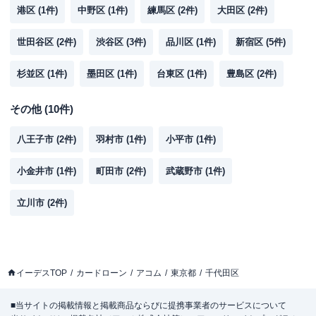
港区
(
1
件)
中野区
(
1
件)
練馬区
(
2
件)
大田区
(
2
件)
世田谷区
(
2
件)
渋谷区
(
3
件)
品川区
(
1
件)
新宿区
(
5
件)
杉並区
(
1
件)
墨田区
(
1
件)
台東区
(
1
件)
豊島区
(
2
件)
その他
(
10
件)
八王子市
(
2
件)
羽村市
(
1
件)
小平市
(
1
件)
小金井市
(
1
件)
町田市
(
2
件)
武蔵野市
(
1
件)
立川市
(
2
件)
イーデスTOP
カードローン
アコム
東京都
千代田区
■当サイトの掲載情報と掲載商品ならびに提携事業者のサービスについて