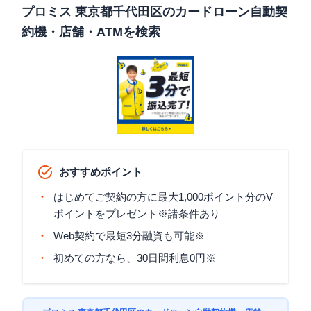
プロミス 東京都千代田区のカードローン自動契
平日：
24時間
約機・店舗・ATMを検索
ATM営業時間
土曜
：
24時間
日祝
：
24時間
ATM
〇
駐車場
✕
東京都千代田区外神田1丁目15-8 丸山ビ
住所
ル3階
おすすめポイント
はじめてご契約の方に最大1,000ポイント分のV
ポイントをプレゼント※諸条件あり
Web契約で最短3分融資も可能※
初めての方なら、30日間利息0円※