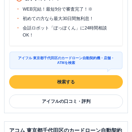
営業時間
土曜
：
09:00-21:00
日祝
：
09:00-21:00
WEB完結！最短9分で審査完了！※
平日：
-
初めての方なら最大30日間無利息！
ATM営業時間
土曜
：
-
会話ロボット「ぽっぽくん」に24時間相談
日祝
：
-
OK！
ATM
✕
駐車場
✕
アイフル 東京都千代田区のカードローン自動契約機・店舗・
住所
東京都千代田区神田小川町3-12
ATMを検索
検索する
アイフル
の口コミ・評判
アコム 東京都千代田区のカードローン自動契約