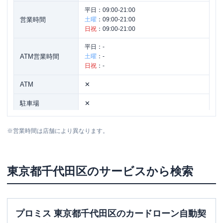
平日：
09:00-21:00
営業時間
土曜
：
09:00-21:00
日祝
：
09:00-21:00
平日：
-
ATM営業時間
土曜
：
-
日祝
：
-
ATM
✕
駐車場
✕
住所
東京都千代田区丸の内1-1-2
※
営業時間は店舗により異なります。
名称
SMBCモビット
三井住友銀行麹町
東京都
千代田区
のサービスから検索
平日：
09:00-21:00
営業時間
土曜
：
09:00-21:00
日祝
：
09:00-21:00
平日：
-
プロミス 東京都千代田区のカードローン自動契
ATM営業時間
土曜
：
-