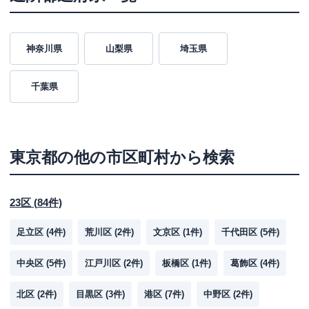
神奈川県
山梨県
埼玉県
千葉県
東京都
の他の市区町村から検索
23区
(
84
件)
足立区
(
4
件)
荒川区
(
2
件)
文京区
(
1
件)
千代田区
(
5
件)
中央区
(
5
件)
江戸川区
(
2
件)
板橋区
(
1
件)
葛飾区
(
4
件)
北区
(
2
件)
目黒区
(
3
件)
港区
(
7
件)
中野区
(
2
件)