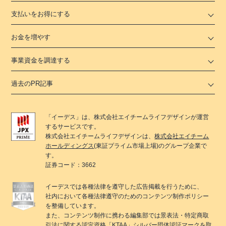
支払いをお得にする
お金を増やす
事業資金を調達する
過去のPR記事
「
イーデス
」は、
株式会社エイチームライフデザイン
が運営
するサービスです。
株式会社エイチームライフデザイン
は、
株式会社エイチーム
ホールディングス
(東証プライム市場上場)のグループ企業で
す。
証券コード：3662
イーデス
では各種法律を遵守した広告掲載を行うために、
社内において各種法律遵守のためのコンテンツ制作ポリシー
を整備しています。
また、コンテンツ制作に携わる編集部では景表法・特定商取
引法に関する
認定資格「KTAA」
シルバー団体認証マークを取