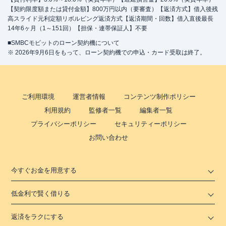
【契約限度額または貸付金額】800万円以内（要審査）【返済方式】借入後残
高スライド元利定額リボルビング返済方式【返済期間・回数】借入直後最長
14年6ヶ月（1～151回）【担保・連帯保証人】不要
■SMBCモビットのローン契約機について
※ 2026年9月6日をもって、ローン契約機での申込・カード受取は終了。
ご利用環境
運営者情報
コンテンツ制作ポリシー
利用規約
監修者一覧
編集者一覧
プライバシーポリシー
セキュリティーポリシー
お問い合わせ
今すぐお金を用意する
低金利で賢く借りる
返済をラクにする