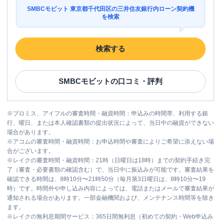
SMBCモビット 東京都千代田区の三井住友銀行内ローン契約機
を検索
検索する
SMBCモビット
の口コミ・評判
※
プロミス、アイフルの審査時間・融資時間：申込みの時間帯、利用する銀
行、曜日、または本人確認書類の提出状況によって、当日中の融資ができない
場合があります。
※
アコムの審査時間・融資時間：お申込時間や審査によりご希望に添えない場
合がございます。
※
レイクの審査時間・融資時間：21時（日曜日は18時）までの契約手続き完
了（審査・必要書類の確認含む）で、当日中に振込みが可能です。審査結果を
確認できる時間は、8時10分〜21時50分（毎月第3日曜日は、8時10分〜19
時）です。時間外や申し込み内容によっては、電話またはメールで審査結果が
通知される場合があります。一部金融機関および、メンテナンス時間等を除き
ます。
※
レイクの無利息期間サービス：365日間無利息（初めての契約・Web申込み