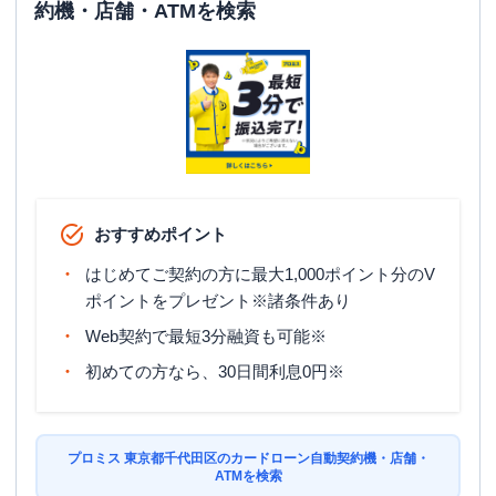
日祝
：
-
約機・店舗・ATMを検索
ATM
✕
駐車場
✕
住所
東京都千代田区麹町6-6-2
名称
SMBCモビット
三井住友銀行有楽町出張所
おすすめポイント
平日：
09:00-21:00
営業時間
土曜
：
09:00-21:00
はじめてご契約の方に最大1,000ポイント分のV
日祝
：
09:00-21:00
ポイントをプレゼント※諸条件あり
平日：
-
Web契約で最短3分融資も可能※
ATM営業時間
土曜
：
-
日祝
：
-
初めての方なら、30日間利息0円※
ATM
✕
駐車場
✕
プロミス 東京都千代田区のカードローン自動契約機・店舗・
ATMを検索
住所
東京都千代田区有楽町2-5-1