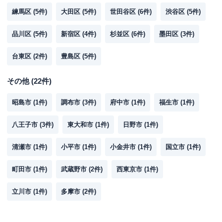
練馬区
(
5
件)
大田区
(
5
件)
世田谷区
(
6
件)
渋谷区
(
5
件)
品川区
(
5
件)
新宿区
(
4
件)
杉並区
(
6
件)
墨田区
(
3
件)
台東区
(
2
件)
豊島区
(
5
件)
その他
(
22
件)
昭島市
(
1
件)
調布市
(
3
件)
府中市
(
1
件)
福生市
(
1
件)
八王子市
(
3
件)
東大和市
(
1
件)
日野市
(
1
件)
清瀬市
(
1
件)
小平市
(
1
件)
小金井市
(
1
件)
国立市
(
1
件)
町田市
(
1
件)
武蔵野市
(
2
件)
西東京市
(
1
件)
立川市
(
1
件)
多摩市
(
2
件)