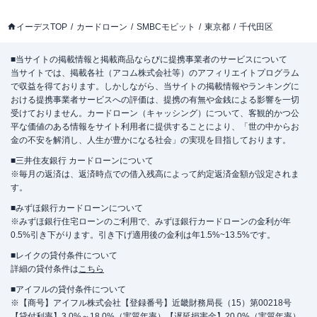
イーデスTOP
カードローン
SMBCモビット
東京都
千代田区
■当サイトの掲載情報と掲載商品ならびに提携事業者のサービスについて
当サイトでは、掲載各社（アコム株式会社等）のアフィリエイトプログラム
で収益を得ております。しかしながら、当サイトの掲載情報やランキングに
おける提携事業者サービスへの評価は、提携の有無や金銭による影響を一切
受けておりません。カードローン（キャッシング）について、客観的かつ公
平な価値のある情報をサイト利用者に提供することにより、「世の中からお
金の不安を解消し、人生が豊かになる社会」の実現を目指しております。
■三井住友銀行 カードローンについて
※毎月の返済は、返済時点での借入残高によって約定返済金額が設定されま
す。
■みずほ銀行カードローンについて
※みずほ銀行住宅ローンのご利用で、みずほ銀行カードローンの金利が年
0.5%引き下がります。引き下げ適用後の金利は年1.5%~13.5%です。
■レイクの貸付条件について
詳細の貸付条件は
こちら
■アイフルの貸付条件について
※【商号】アイフル株式会社【登録番号】近畿財務局長（15）第00218号
【貸付利率】3.0%～18.0%（実質年率）【遅延損害金】20.0%（実質年率）