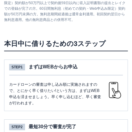
限定）契約額が50万円以上で契約後59日以内に収入証明書類の提出とレイク
での登録が完了の方。60日間無利息（初めての契約・Web申込み限定）契約
額が50万円未満の方。無利息期間経過後は通常金利適用。初回契約翌日から
無利息適用。他の無利息商品との併用不可。
本日中に借りるための3ステップ
まずはWEBからお申込
STEP1
カードローンの審査は申し込み順に実施されますの
で、とにかく早く借りたい!という方は、まずはWEB
申込を済ませましょう。早く申し込むほど、早く審査
が行われます。
最短30分で審査が完了
STEP2