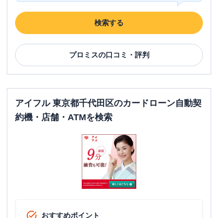
検索する
SMBCモビット
三井住友銀行秋葉原東口出
名称
張所
平日：
09:00-21:00
プロミス
の口コミ・評判
営業時間
土曜
：
09:00-21:00
日祝
：
09:00-21:00
平日：
-
ATM営業時間
土曜
：
-
アイフル 東京都千代田区のカードローン自動契
日祝
：
-
約機・店舗・ATMを検索
ATM
✕
駐車場
✕
住所
東京都千代田区神田佐久間町1-25-5
名称
SMBCモビット
三井住友銀行神保町
平日：
09:00-21:00
おすすめポイント