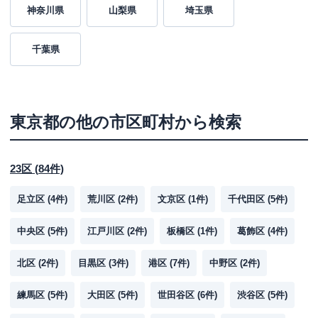
神奈川県
山梨県
埼玉県
千葉県
東京都
の他の市区町村から検索
23区
(
84
件)
足立区
(
4
件)
荒川区
(
2
件)
文京区
(
1
件)
千代田区
(
5
件)
中央区
(
5
件)
江戸川区
(
2
件)
板橋区
(
1
件)
葛飾区
(
4
件)
北区
(
2
件)
目黒区
(
3
件)
港区
(
7
件)
中野区
(
2
件)
練馬区
(
5
件)
大田区
(
5
件)
世田谷区
(
6
件)
渋谷区
(
5
件)