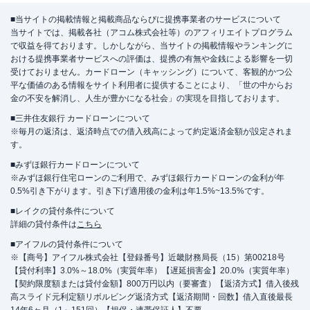
■当サイトの掲載情報と掲載商品ならびに提携事業者のサービスについて
当サイトでは、掲載各社（アコム株式会社等）のアフィリエイトプログラム
で収益を得ております。しかしながら、当サイトの掲載情報やランキングに
おける提携事業者サービスへの評価は、提携の有無や金銭による影響を一切
受けておりません。カードローン（キャッシング）について、客観的かつ公
平な価値のある情報をサイト利用者に提供することにより、「世の中からお
金の不安を解消し、人生が豊かになる社会」の実現を目指しております。
■三井住友銀行 カードローンについて
※毎月の返済は、返済時点での借入残高によって約定返済金額が設定されま
す。
■みずほ銀行カードローンについて
※みずほ銀行住宅ローンのご利用で、みずほ銀行カードローンの金利が年
0.5%引き下がります。引き下げ適用後の金利は年1.5%~13.5%です。
■レイクの貸付条件について
詳細の貸付条件は
こちら
■アイフルの貸付条件について
※【商号】アイフル株式会社【登録番号】近畿財務局長（15）第00218号
【貸付利率】3.0%～18.0%（実質年率）【遅延損害金】20.0%（実質年率）
【契約限度額または貸付金額】800万円以内（要審査）【返済方式】借入後残
高スライド元利定額リボルビング返済方式【返済期間・回数】借入直後最長