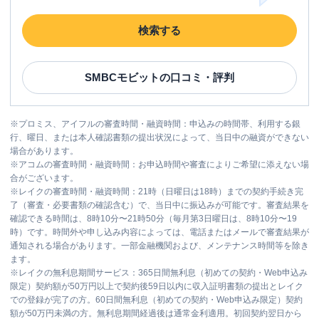
検索する
SMBCモビット
の口コミ・評判
※
プロミス、アイフルの審査時間・融資時間：申込みの時間帯、利用する銀
行、曜日、または本人確認書類の提出状況によって、当日中の融資ができない
場合があります。
※
アコムの審査時間・融資時間：お申込時間や審査によりご希望に添えない場
合がございます。
※
レイクの審査時間・融資時間：21時（日曜日は18時）までの契約手続き完
了（審査・必要書類の確認含む）で、当日中に振込みが可能です。審査結果を
確認できる時間は、8時10分〜21時50分（毎月第3日曜日は、8時10分〜19
時）です。時間外や申し込み内容によっては、電話またはメールで審査結果が
通知される場合があります。一部金融機関および、メンテナンス時間等を除き
ます。
※
レイクの無利息期間サービス：365日間無利息（初めての契約・Web申込み
限定）契約額が50万円以上で契約後59日以内に収入証明書類の提出とレイク
での登録が完了の方。60日間無利息（初めての契約・Web申込み限定）契約
額が50万円未満の方。無利息期間経過後は通常金利適用。初回契約翌日から