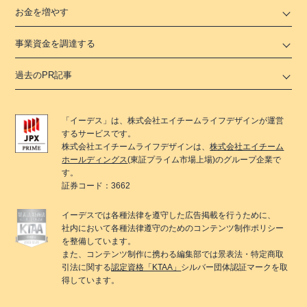
お金を増やす
事業資金を調達する
過去のPR記事
「
イーデス
」は、
株式会社エイチームライフデザイン
が運営
するサービスです。
株式会社エイチームライフデザイン
は、
株式会社エイチーム
ホールディングス
(東証プライム市場上場)のグループ企業で
す。
証券コード：3662
イーデス
では各種法律を遵守した広告掲載を行うために、
社内において各種法律遵守のためのコンテンツ制作ポリシー
を整備しています。
また、コンテンツ制作に携わる編集部では景表法・特定商取
引法に関する
認定資格「KTAA」
シルバー団体認証マークを取
得しています。