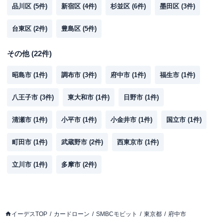
品川区
(
5
件)
新宿区
(
4
件)
杉並区
(
6
件)
墨田区
(
3
件)
台東区
(
2
件)
豊島区
(
5
件)
その他
(
22
件)
昭島市
(
1
件)
調布市
(
3
件)
府中市
(
1
件)
福生市
(
1
件)
八王子市
(
3
件)
東大和市
(
1
件)
日野市
(
1
件)
清瀬市
(
1
件)
小平市
(
1
件)
小金井市
(
1
件)
国立市
(
1
件)
町田市
(
1
件)
武蔵野市
(
2
件)
西東京市
(
1
件)
立川市
(
1
件)
多摩市
(
2
件)
イーデスTOP
カードローン
SMBCモビット
東京都
府中市