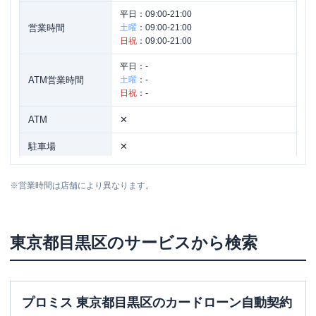
平日：
09:00-21:00
営業時間
土曜
：
09:00-21:00
日祝
：
09:00-21:00
平日：
-
ATM営業時間
土曜
：
-
日祝
：
-
ATM
✕
駐車場
✕
住所
東京都目黒区自由が丘2-11-3
※
営業時間は店舗により異なります。
名称
SMBCモビット
三井住友銀行都立大学駅前
東京都
目黒区
のサービスから検索
平日：
09:00-21:00
営業時間
土曜
：
09:00-21:00
日祝
：
09:00-21:00
平日：
-
プロミス 東京都目黒区のカードローン自動契約
ATM営業時間
土曜
：
-