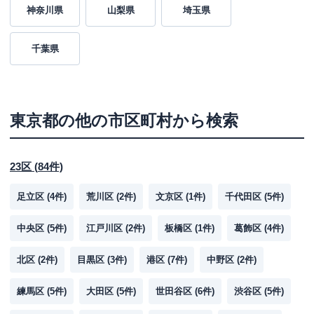
神奈川県
山梨県
埼玉県
千葉県
東京都
の他の市区町村から検索
23区
(
84
件)
足立区
(
4
件)
荒川区
(
2
件)
文京区
(
1
件)
千代田区
(
5
件)
中央区
(
5
件)
江戸川区
(
2
件)
板橋区
(
1
件)
葛飾区
(
4
件)
北区
(
2
件)
目黒区
(
3
件)
港区
(
7
件)
中野区
(
2
件)
練馬区
(
5
件)
大田区
(
5
件)
世田谷区
(
6
件)
渋谷区
(
5
件)