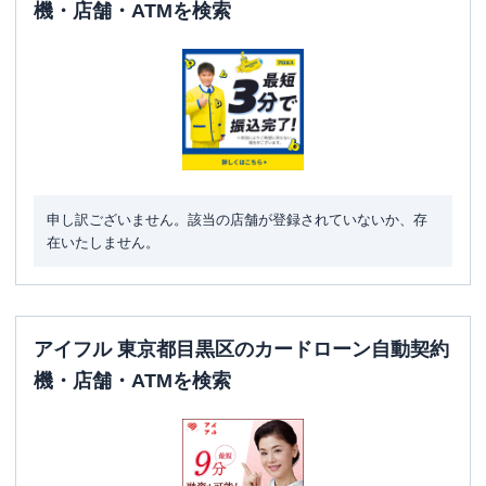
日祝
：
-
機・店舗・ATMを検索
ATM
✕
駐車場
✕
住所
東京都目黒区中根1-3-1
名称
SMBCモビット
三井住友銀行学芸大学駅前
申し訳ございません。該当の店舗が登録されていないか、存
平日：
09:00-21:00
在いたしません。
営業時間
土曜
：
09:00-21:00
日祝
：
09:00-21:00
平日：
-
ATM営業時間
土曜
：
-
アイフル 東京都目黒区のカードローン自動契約
日祝
：
-
機・店舗・ATMを検索
ATM
✕
駐車場
✕
住所
東京都目黒区鷹番3-6-4