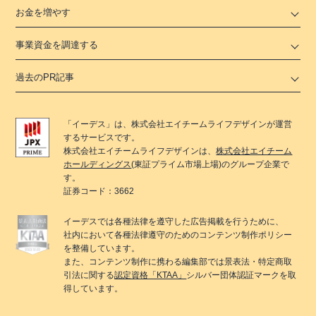
お金を増やす
事業資金を調達する
過去のPR記事
「
イーデス
」は、
株式会社エイチームライフデザイン
が運営
するサービスです。
株式会社エイチームライフデザイン
は、
株式会社エイチーム
ホールディングス
(東証プライム市場上場)のグループ企業で
す。
証券コード：3662
イーデス
では各種法律を遵守した広告掲載を行うために、
社内において各種法律遵守のためのコンテンツ制作ポリシー
を整備しています。
また、コンテンツ制作に携わる編集部では景表法・特定商取
引法に関する
認定資格「KTAA」
シルバー団体認証マークを取
得しています。