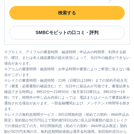
検索する
SMBCモビット
の口コミ・評判
※
プロミス、アイフルの審査時間・融資時間：申込みの時間帯、利用する銀
行、曜日、または本人確認書類の提出状況によって、当日中の融資ができない
場合があります。
※
アコムの審査時間・融資時間：お申込時間や審査によりご希望に添えない場
合がございます。
※
レイクの審査時間・融資時間：21時（日曜日は18時）までの契約手続き完
了（審査・必要書類の確認含む）で、当日中に振込みが可能です。審査結果を
確認できる時間は、8時10分〜21時50分（毎月第3日曜日は、8時10分〜19
時）です。時間外や申し込み内容によっては、電話またはメールで審査結果が
通知される場合があります。一部金融機関および、メンテナンス時間等を除き
ます。
※
レイクの無利息期間サービス：365日間無利息（初めての契約・Web申込み
限定）契約額が50万円以上で契約後59日以内に収入証明書類の提出とレイク
での登録が完了の方。60日間無利息（初めての契約・Web申込み限定）契約
額が50万円未満の方。無利息期間経過後は通常金利適用。初回契約翌日から