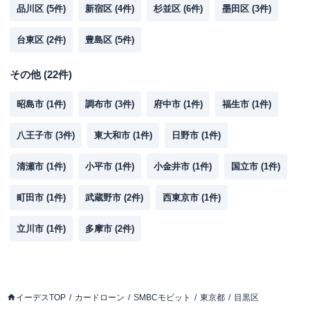
品川区
(
5
件)
新宿区
(
4
件)
杉並区
(
6
件)
墨田区
(
3
件)
台東区
(
2
件)
豊島区
(
5
件)
その他
(
22
件)
昭島市
(
1
件)
調布市
(
3
件)
府中市
(
1
件)
福生市
(
1
件)
八王子市
(
3
件)
東大和市
(
1
件)
日野市
(
1
件)
清瀬市
(
1
件)
小平市
(
1
件)
小金井市
(
1
件)
国立市
(
1
件)
町田市
(
1
件)
武蔵野市
(
2
件)
西東京市
(
1
件)
立川市
(
1
件)
多摩市
(
2
件)
イーデスTOP
カードローン
SMBCモビット
東京都
目黒区