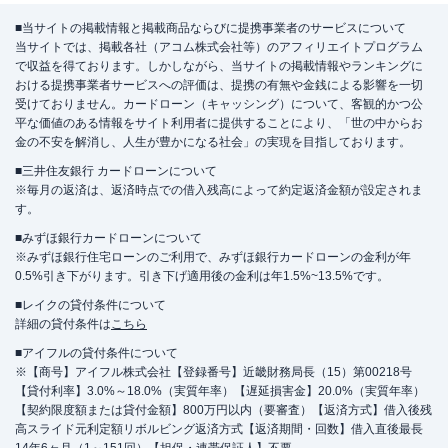
■当サイトの掲載情報と掲載商品ならびに提携事業者のサービスについて
当サイトでは、掲載各社（アコム株式会社等）のアフィリエイトプログラム
で収益を得ております。しかしながら、当サイトの掲載情報やランキングに
おける提携事業者サービスへの評価は、提携の有無や金銭による影響を一切
受けておりません。カードローン（キャッシング）について、客観的かつ公
平な価値のある情報をサイト利用者に提供することにより、「世の中からお
金の不安を解消し、人生が豊かになる社会」の実現を目指しております。
■三井住友銀行 カードローンについて
※毎月の返済は、返済時点での借入残高によって約定返済金額が設定されま
す。
■みずほ銀行カードローンについて
※みずほ銀行住宅ローンのご利用で、みずほ銀行カードローンの金利が年
0.5%引き下がります。引き下げ適用後の金利は年1.5%~13.5%です。
■レイクの貸付条件について
詳細の貸付条件は
こちら
■アイフルの貸付条件について
※【商号】アイフル株式会社【登録番号】近畿財務局長（15）第00218号
【貸付利率】3.0%～18.0%（実質年率）【遅延損害金】20.0%（実質年率）
【契約限度額または貸付金額】800万円以内（要審査）【返済方式】借入後残
高スライド元利定額リボルビング返済方式【返済期間・回数】借入直後最長