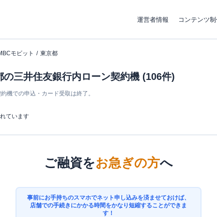
運営者情報
コンテンツ制
MBCモビット
東京都
都の三井住友銀行内ローン契約機 (106件)
ン契約機での申込・カード受取は終了。
まれています
ご融資を
お急ぎの方
へ
事前にお手持ちのスマホでネット申し込みを済ませておけば、
店舗での手続きにかかる時間をかなり短縮することができま
す！