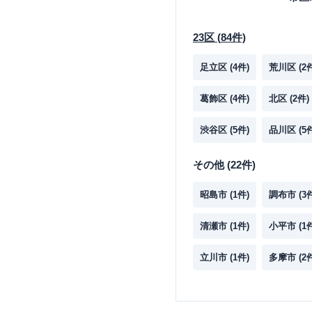
23区
(
84
件)
足立区
(
4
件)
荒川区
(
2
葛飾区
(
4
件)
北区
(
2
件)
渋谷区
(
5
件)
品川区
(
5
その他
(
22
件)
昭島市
(
1
件)
調布市
(
3
清瀬市
(
1
件)
小平市
(
1
立川市
(
1
件)
多摩市
(
2