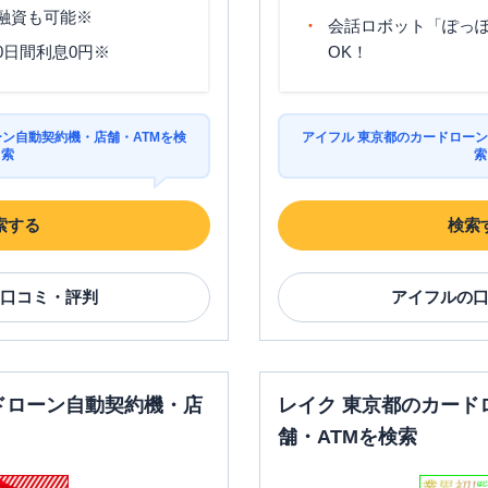
分融資も可能※
会話ロボット「ぽっぽ
0日間利息0円※
OK！
ーン自動契約機・店舗・ATMを検
アイフル 東京都のカードローン
索
索
索する
検索
口コミ・評判
アイフル
の
ドローン自動契約機・店
レイク 東京都のカード
舗・ATMを検索