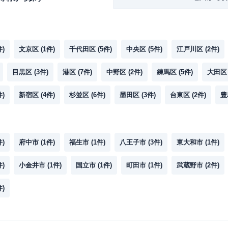
件)
文京区
(
1
件)
千代田区
(
5
件)
中央区
(
5
件)
江戸川区
(
2
件)
目黒区
(
3
件)
港区
(
7
件)
中野区
(
2
件)
練馬区
(
5
件)
大田区
件)
新宿区
(
4
件)
杉並区
(
6
件)
墨田区
(
3
件)
台東区
(
2
件)
豊
件)
府中市
(
1
件)
福生市
(
1
件)
八王子市
(
3
件)
東大和市
(
1
件)
件)
小金井市
(
1
件)
国立市
(
1
件)
町田市
(
1
件)
武蔵野市
(
2
件)
件)