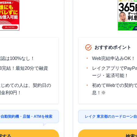
おすすめポイント
認は100%なし！
Web完結申込みOK！
B完結！最短20分で融資
レイクアプリでPayP
ージ・返済可能！
はじめての人は、契約日の
初めてWebでの契約で
間金利0円！
息！※
ン自動契約機・店舗・ATMを検索
レイク 東京都のカードローン自
索する
検索