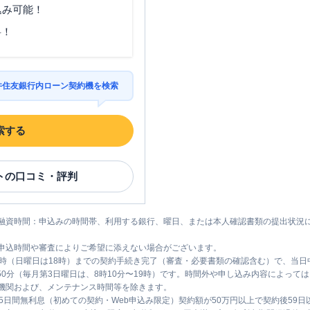
込み可能！
料！
三井住友銀行内ローン契約機を検索
索する
ト
の口コミ・評判
融資時間：申込みの時間帯、利用する銀行、曜日、または本人確認書類の提出状況
申込時間や審査によりご希望に添えない場合がございます。
1時（日曜日は18時）までの契約手続き完了（審査・必要書類の確認含む）で、当
時50分（毎月第3日曜日は、8時10分〜19時）です。時間外や申し込み内容によっ
機関および、メンテナンス時間等を除きます。
5日間無利息（初めての契約・Web申込み限定）契約額が50万円以上で契約後59