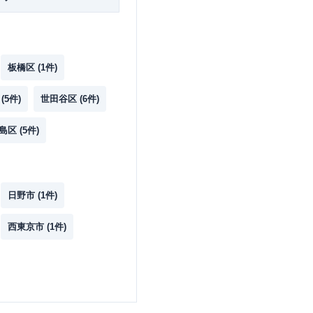
板橋区
(
1
件)
(
5
件)
世田谷区
(
6
件)
島区
(
5
件)
日野市
(
1
件)
西東京市
(
1
件)