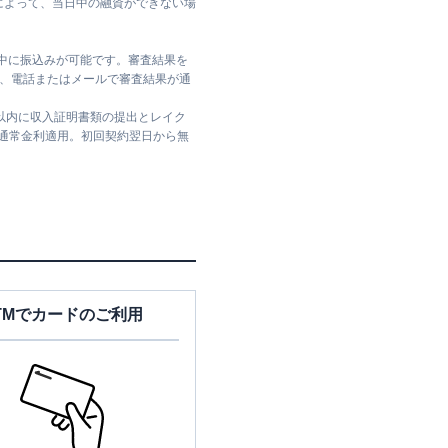
によって、当日中の融資ができない場
日中に振込みが可能です。審査結果を
ては、電話またはメールで審査結果が通
日以内に収入証明書類の提出とレイク
は通常金利適用。初回契約翌日から無
TMでカードのご利用