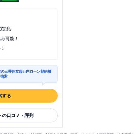
B完結
込み可能！
料！
摩市の三井住友銀行内ローン契約機
を検索
索する
ト
の口コミ・評判