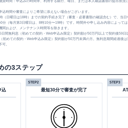
融資時間：申込みの時間帯、利用する銀行、曜日、または本人確認書類の提出状況
申込時間や審査によりご希望に添えない場合がございます。
1時（日曜日は18時）までの契約手続き完了（審査・必要書類の確認含む）で、当
時50分（毎月第3日曜日は、8時10分〜19時）です。時間外や申し込み内容によっ
機関および、メンテナンス時間等を除きます。
5日間無利息（初めての契約・Web申込み限定）契約額が50万円以上で契約後59
息（初めての契約・Web申込み限定）契約額が50万円未満の方。無利息期間経過後
不可。
めの3ステップ
STEP2
STEP3
申込
最短30分で審査が完了
A