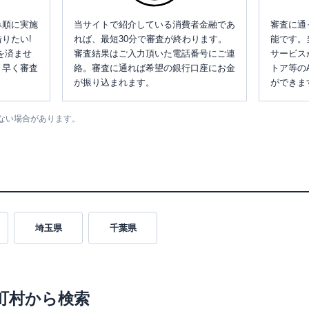
み順に実施
当サイトで紹介している消費者金融であ
審査に通
りたい!
れば、最短30分で審査が終わります。
能です。
を済ませ
審査結果はご入力頂いた電話番号にご連
サービス
、早く審査
絡。審査に通れば希望の銀行口座にお金
トア等の
が振り込まれます。
ができま
ない場合があります。
埼玉県
千葉県
町村から検索