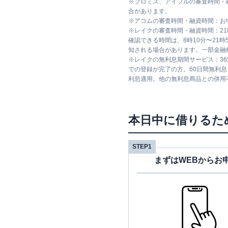
※
プロミス、アイフルの審査時間・
合があります。
※
アコムの審査時間・融資時間：お
※
レイクの審査時間・融資時間：2
確認できる時間は、8時10分〜21
知される場合があります。一部金融
※
レイクの無利息期間サービス：36
での登録が完了の方。60日間無利
利息適用。他の無利息商品との併用
本日中に借りるた
STEP1
まずはWEBからお