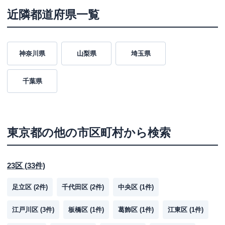
名称
アコム
高田馬場むじんくんコーナー
近隣都道府県一覧
平日：
09:00-20:00
営業時間
土曜
：
09:00-20:00
日祝
：
09:00-20:00
神奈川県
山梨県
埼玉県
平日：
08:00-21:00
ATM営業時間
土曜
：
08:00-21:00
日祝
：
08:00-21:00
千葉県
ATM
✕
駐車場
✕
東京都
の他の市区町村から検索
東京都新宿区高田馬場1丁目26-7 名店
住所
ビル2F
23区
(
33
件)
名称
アコム
西新宿一丁目むじんくんコーナー
足立区
(
2
件)
千代田区
(
2
件)
中央区
(
1
件)
平日：
09:00-21:00
営業時間
土曜
：
09:00-21:00
江戸川区
(
3
件)
板橋区
日祝
(
1
件)
：
09:00-21:00
葛飾区
(
1
件)
江東区
(
1
件)