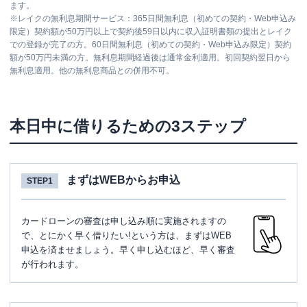
ATM
〇
ます。
※
レイクの無利息期間サービス：365日間無利息（初めての契約・Web申込み
駐車場
✕
限定）契約額が50万円以上で契約後59日以内に収入証明書類の提出とレイク
での登録が完了の方。60日間無利息（初めての契約・Web申込み限定）契約
東京都大田区蒲田5-18-3 No1太陽ビル
額が50万円未満の方。無利息期間経過後は通常金利適用。初回契約翌日から
住所
3F
無利息適用。他の無利息商品との併用不可。
新宿区
の情報一覧
本日中に借りるための3ステップ
名称
アコム
新宿西口むじんくんコーナー
平日：
09:00-20:30
まずはWEBからお申込
STEP1
営業時間
土曜
：
09:00-20:30
日祝
：
09:00-20:30
カードローンの審査は申し込み順に実施されますの
平日：
09:00-21:00
ATM営業時間
土曜
：
09:00-21:00
で、とにかく早く借りたい!という方は、まずはWEB
日祝
：
09:00-21:00
申込を済ませましょう。早く申し込むほど、早く審査
が行われます。
ATM
〇
駐車場
✕