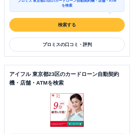
プロミス 東京都23区のカードローン自動契約機・店舗・ATM
を検索
ATM
〇
駐車場
✕
検索する
東京都中央区八重洲１丁目６－１７ 大
住所
久保ビル４Ｆ
プロミス
の口コミ・評判
中野区
の情報一覧
名称
アコム
中野北口むじんくんコーナー
アイフル 東京都23区のカードローン自動契約
機・店舗・ATMを検索
平日：
09:00-21:00
営業時間
土曜
：
09:00-21:00
日祝
：
09:00-21:00
平日：
24時間
ATM営業時間
土曜
：
24時間
日祝
：
24時間
ATM
〇