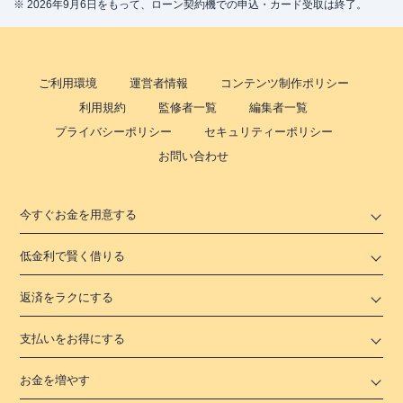
※ 2026年9月6日をもって、ローン契約機での申込・カード受取は終了。
東京都杉並区高円寺北２丁目８-１ 内田
住所
ビル５Ｆ
ご利用環境
運営者情報
コンテンツ制作ポリシー
板橋区
の情報一覧
利用規約
監修者一覧
編集者一覧
プライバシーポリシー
セキュリティーポリシー
名称
アコム
西台駅前むじんくんコーナー
お問い合わせ
平日：
09:00-21:00
営業時間
土曜
：
09:00-21:00
日祝
：
09:00-21:00
今すぐお金を用意する
平日：
24時間
低金利で賢く借りる
ATM営業時間
土曜
：
24時間
日祝
：
24時間
返済をラクにする
ATM
〇
支払いをお得にする
駐車場
✕
東京都板橋区蓮根３丁目９-６ サンビス
お金を増やす
住所
タ西台２Ｆ