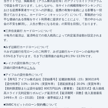
当サイトでは、掲載各社（アコム株式会社等）のアフィリエイトプログラム
で収益を得ております。しかしながら、当サイトの掲載情報やランキングに
駐車場
✕
おける提携事業者サービスへの評価は、提携の有無や金銭による影響を一切
受けておりません。カードローン（キャッシング）について、客観的かつ公
東京都新宿区西新宿1-18-6 山兼新宿ビル
平な価値のある情報をサイト利用者に提供することにより、「世の中からお
住所
1Fおよび2F
金の不安を解消し、人生が豊かになる社会」の実現を目指しております。
■三井住友銀行 カードローンについて
※毎月の返済は、返済時点での借入残高によって約定返済金額が設定されま
杉並区
の情報一覧
す。
■みずほ銀行カードローンについて
名称
アコム
高円寺むじんくんコーナー
※みずほ銀行住宅ローンのご利用で、みずほ銀行カードローンの金利が年
0.5%引き下がります。引き下げ適用後の金利は年1.5%~13.5%です。
平日：
09:00-21:00
■レイクの貸付条件について
営業時間
土曜
：
09:00-21:00
詳細の貸付条件は
こちら
日祝
：
09:00-21:00
■アイフルの貸付条件について
平日：
24時間
※【商号】アイフル株式会社【登録番号】近畿財務局長（15）第00218号
ATM営業時間
土曜
：
24時間
【貸付利率】3.0%～18.0%（実質年率）【遅延損害金】20.0%（実質年率）
日祝
：
24時間
【契約限度額または貸付金額】800万円以内（要審査）【返済方式】借入後残
高スライド元利定額リボルビング返済方式【返済期間・回数】借入直後最長
ATM
〇
14年6ヶ月（1～151回）【担保・連帯保証人】不要
駐車場
✕
■SMBCモビットのローン契約機について