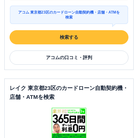
台東区
の情報一覧
アコム 東京都23区のカードローン自動契約機・店舗・ATMを
名称
アコム
上野浅草口むじんくんコーナー
検索
平日：
09:00-21:00
営業時間
土曜
：
09:00-21:00
検索する
日祝
：
09:00-21:00
平日：
07:00-24:00
ATM営業時間
土曜
：
07:00-24:00
アコム
の口コミ・評判
日祝
：
07:00-24:00
ATM
〇
駐車場
✕
レイク 東京都23区のカードローン自動契約機・
店舗・ATMを検索
東京都台東区上野７丁目２-２ 東叡堂ビ
住所
ル５Ｆ
品川区
の情報一覧