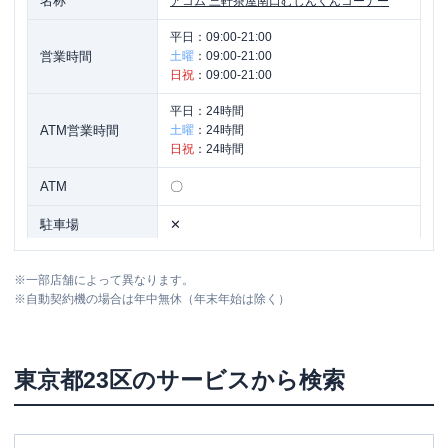
名称
アコム
三軒茶屋南口むじんくんコーナー
平日：
09:00-21:00
営業時間
土曜
：
09:00-21:00
日祝
：
09:00-21:00
平日：
24時間
ATM営業時間
土曜
：
24時間
日祝
：
24時間
ATM
〇
駐車場
✕
東京都世田谷区三軒茶屋１丁目３８-８
住所
※
一部店舗によって異なります。
ステーションプラザ・ロイヤルビル４Ｆ
※
自動契約機の場合は年中無休（年末年始は除く）
名称
アコム
経堂むじんくんコーナー
東京都
23区
のサービスから検索
平日：
09:00-21:00
営業時間
土曜
：
09:00-21:00
日祝
：
09:00-21:00