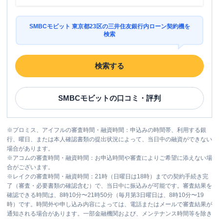
平日：
24時間
ATM営業時間
土曜
：
24時間
SMBCモビット 東京都23区の三井住友銀行内ローン契約機を
日祝
：
24時間
検索
ATM
〇
検索する
駐車場
✕
東京都大田区蒲田４丁目１５-１０ カー
住所
SMBCモビット
の口コミ・評判
サ第２蒲田１Ｆ
名称
アコム
ＪＲ蒲田東口むじんくんコーナー
※
プロミス、アイフルの審査時間・融資時間：申込みの時間帯、利用する銀
行、曜日、または本人確認書類の提出状況によって、当日中の融資ができない
平日：
09:00-21:00
場合があります。
営業時間
土曜
：
09:00-21:00
※
アコムの審査時間・融資時間：お申込時間や審査によりご希望に添えない場
日祝
：
09:00-21:00
合がございます。
※
レイクの審査時間・融資時間：21時（日曜日は18時）までの契約手続き完
平日：
24時間
了（審査・必要書類の確認含む）で、当日中に振込みが可能です。審査結果を
ATM営業時間
土曜
：
24時間
確認できる時間は、8時10分〜21時50分（毎月第3日曜日は、8時10分〜19
日祝
：
24時間
時）です。時間外や申し込み内容によっては、電話またはメールで審査結果が
通知される場合があります。一部金融機関および、メンテナンス時間等を除き