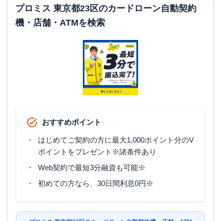
平日：
08:00-22:00
プロミス 東京都23区のカードローン自動契約
ATM営業時間
土曜
：
08:00-22:00
機・店舗・ATMを検索
日祝
：
08:00-22:00
ATM
〇
駐車場
✕
東京都世田谷区経堂１丁目１９-７ セン
住所
トラル経堂ビル２Ｆ
中央区
の情報一覧
おすすめポイント
はじめてご契約の方に最大1,000ポイント分のV
名称
アコム
八重洲北口むじんくんコーナー
ポイントをプレゼント※諸条件あり
平日：
09:00-21:00
Web契約で最短3分融資も可能※
営業時間
土曜
：
09:00-21:00
日祝
：
09:00-21:00
初めての方なら、30日間利息0円※
平日：
06:00-24:00
ATM営業時間
土曜
：
06:00-24:00
日祝
：
06:00-24:00