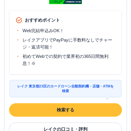
アコム
【2026/6/24閉店】五反田むじんくん
名称
コーナー
平日：
09:00-21:00
おすすめポイント
営業時間
土曜
：
09:00-21:00
日祝
：
09:00-21:00
Web完結申込みOK！
平日：
07:00-22:00
レイクアプリでPayPayに手数料なしでチャー
ATM営業時間
土曜
：
07:00-22:00
ジ・返済可能！
日祝
：
07:00-22:00
初めてWebでの契約で業界初の365日間無利
ATM
〇
息！※
駐車場
✕
東京都品川区東五反田５丁目２７-６ 第
住所
レイク 東京都23区のカードローン自動契約機・店舗・ATMを
一五反田ビル５Ｆ
検索
墨田区
の情報一覧
検索する
名称
アコム
錦糸町南口むじんくんコーナー
レイク
の口コミ・評判