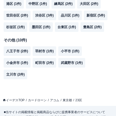
平日：
08:00-24:00
港区
(
1
件)
中野区
(
1
件)
練馬区
(
2
件)
大田区
(
2
件)
ATM営業時間
土曜
：
08:00-24:00
日祝
：
08:00-24:00
世田谷区
(
2
件)
渋谷区
(
3
件)
品川区
(
1
件)
新宿区
(
5
件)
ATM
〇
杉並区
(
1
件)
墨田区
(
1
件)
台東区
(
1
件)
豊島区
(
2
件)
駐車場
✕
その他
(
10
件)
東京都新宿区西新宿１丁目３番３号 品
住所
川ステーションビル新宿 １Ｆ
八王子市
(
2
件)
羽村市
(
1
件)
小平市
(
1
件)
アコム
【2026/7/23閉店】新宿南口甲州街道
小金井市
(
1
件)
町田市
(
2
件)
武蔵野市
(
1
件)
名称
むじんくんコーナー
立川市
(
2
件)
平日：
09:00-21:00
営業時間
土曜
：
09:00-21:00
日祝
：
09:00-21:00
平日：
07:00-24:00
イーデスTOP
ATM営業時間
カードローン
土曜
アコム
：
07:00-24:00
東京都
23区
日祝
：
07:00-24:00
■当サイトの掲載情報と掲載商品ならびに提携事業者のサービスについて
ATM
〇