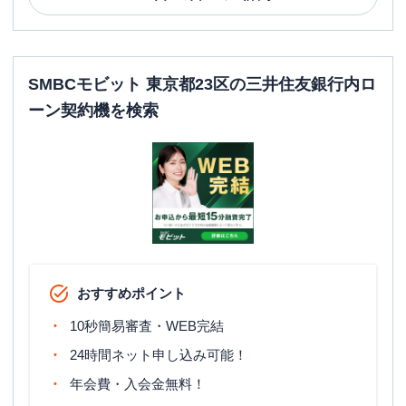
平日：
09:00-21:00
営業時間
土曜
：
09:00-21:00
日祝
：
09:00-21:00
平日：
-
SMBCモビット 東京都23区の三井住友銀行内ロ
ATM営業時間
土曜
：
-
ーン契約機を検索
日祝
：
-
ATM
✕
駐車場
✕
東京都墨田区江東橋３丁目13-8 第2魚
住所
寅ビル3F
大田区
の情報一覧
おすすめポイント
10秒簡易審査・WEB完結
名称
アコム
京急蒲田むじんくんコーナー
24時間ネット申し込み可能！
平日：
09:00-21:00
年会費・入会金無料！
営業時間
土曜
：
09:00-21:00
日祝
：
09:00-21:00