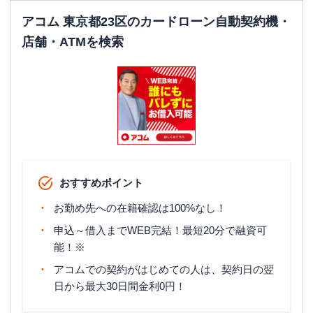
東京都千代田区神田佐久間町１丁目２
住所
５ Ｋ．Ｔビル３Ｆ
アコム 東京都23区のカードローン自動契約機・
店舗・ATMを検索
アコム
【2026/7/8閉店】秋葉原電気街口む
名称
じんくんコーナー
平日：
09:00-21:00
営業時間
土曜
：
09:00-21:00
日祝
：
09:00-21:00
平日：
24時間
ATM営業時間
土曜
：
24時間
日祝
：
24時間
おすすめポイント
ATM
〇
お勤め先への在籍確認は100%なし！
駐車場
申込～借入までWEB完結！最短20分で融資可
✕
能！※
東京都千代田区外神田1丁目15-8 丸山ビ
住所
アコムでの契約がはじめての人は、契約日の翌
ル3階
日から最大30日間金利0円！