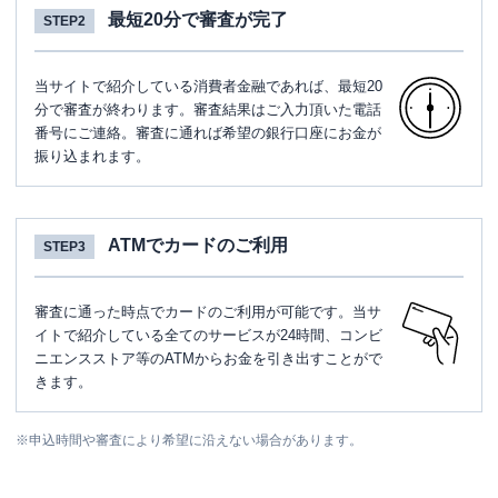
最短20分で審査が完了
STEP2
東京都新宿区西新宿１丁目１６-１３ 桑
住所
原ビル３Ｆ
当サイトで紹介している消費者金融であれば、最短20
分で審査が終わります。審査結果はご入力頂いた電話
名称
アコム
歌舞伎町むじんくんコーナー
番号にご連絡。審査に通れば希望の銀行口座にお金が
振り込まれます。
平日：
09:00-21:00
営業時間
土曜
：
09:00-21:00
日祝
：
09:00-21:00
平日：
07:00-24:00
ATMでカードのご利用
STEP3
ATM営業時間
土曜
：
07:00-24:00
日祝
：
07:00-24:00
審査に通った時点でカードのご利用が可能です。当サ
ATM
〇
イトで紹介している全てのサービスが24時間、コンビ
ニエンスストア等のATMからお金を引き出すことがで
駐車場
✕
きます。
東京都新宿区歌舞伎町１丁目１７-２ 戸
住所
谷ビル３Ｆ
※
申込時間や審査により希望に沿えない場合があります。