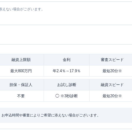
添えない場合がございます。
融資
上限額
金利
審査
スピード
最大800万円
年2.4％～17.9％
最短20分※
担保・
保証人
お試し
診断
融資
スピード
不要
◯ ※3秒診断
最短20分※
：お申込時間や審査によりご希望に添えない場合がございます。