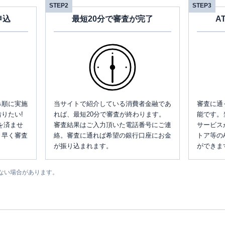
STEP2
STEP3
申込
最短20分で審査が完了
A
み順に実施
当サイトで紹介している消費者金融であ
審査に通
りたい!
れば、最短20分で審査が終わります。
能です。
を済ませ
審査結果はご入力頂いた電話番号にご連
サービス
、早く審査
絡。審査に通れば希望の銀行口座にお金
トア等の
が振り込まれます。
ができま
ない場合があります。