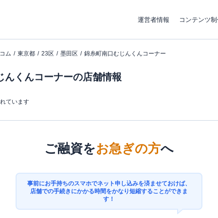
運営者情報
コンテンツ制
コム
東京都
23区
墨田区
錦糸町南口むじんくんコーナー
じんくんコーナーの店舗情報
まれています
ご融資を
お急ぎの方
へ
事前にお手持ちのスマホでネット申し込みを済ませておけば、
店舗での手続きにかかる時間をかなり短縮することができま
す！