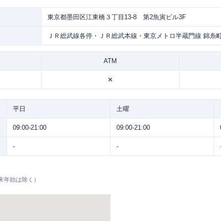
東京都墨田区江東橋３丁目13-8 第2魚寅ビル3F
ＪＲ総武線各停・ＪＲ総武本線・東京メトロ半蔵門線 錦糸
ATM
✕
平日
土曜
09:00-21:00
09:00-21:00
-
-
末年始は除く）