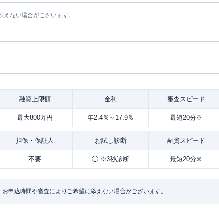
添えない場合がございます。
融資
上限額
金利
審査
スピード
最大800万円
年2.4％～17.9％
最短20分※
担保・
保証人
お試し
診断
融資
スピード
不要
◯ ※3秒診断
最短20分※
：お申込時間や審査によりご希望に添えない場合がございます。