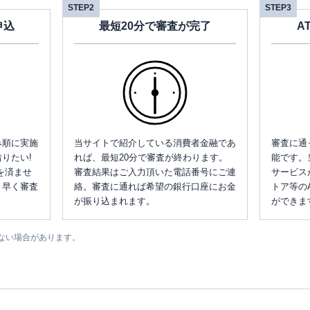
STEP2
STEP3
申込
最短20分で審査が完了
A
み順に実施
当サイトで紹介している消費者金融であ
審査に通
りたい!
れば、最短20分で審査が終わります。
能です。
を済ませ
審査結果はご入力頂いた電話番号にご連
サービス
、早く審査
絡。審査に通れば希望の銀行口座にお金
トア等の
が振り込まれます。
ができま
ない場合があります。