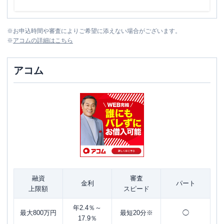
※
お申込時間や審査によりご希望に添えない場合がございます。
※
アコム
の詳細はこちら
アコム
融資
審査
金利
パート
上限額
スピード
年2.4％～
最大800万円
最短20分※
◯
17.9％