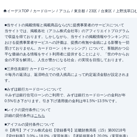
イーデスTOP
カードローン
アコム
東京都
23区
台東区
上野浅草口
■当サイトの掲載情報と掲載商品ならびに提携事業者のサービスについて
当サイトでは、掲載各社（アコム株式会社等）のアフィリエイトプログラム
で収益を得ております。しかしながら、当サイトの掲載情報やランキングに
おける提携事業者サービスへの評価は、提携の有無や金銭による影響を一切
受けておりません。カードローン（キャッシング）について、客観的かつ公
平な価値のある情報をサイト利用者に提供することにより、「世の中からお
金の不安を解消し、人生が豊かになる社会」の実現を目指しております。
■三井住友銀行 カードローンについて
※毎月の返済は、返済時点での借入残高によって約定返済金額が設定されま
す。
■みずほ銀行カードローンについて
※みずほ銀行住宅ローンのご利用で、みずほ銀行カードローンの金利が年
0.5%引き下がります。引き下げ適用後の金利は年1.5%~13.5%です。
■レイクの貸付条件について
詳細の貸付条件は
こちら
■アイフルの貸付条件について
※【商号】アイフル株式会社【登録番号】近畿財務局長（15）第00218号
【貸付利率】3.0%～18.0%（実質年率）【遅延損害金】20.0%（実質年率）