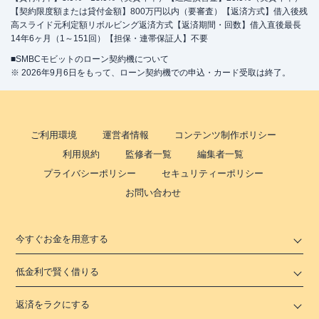
【契約限度額または貸付金額】800万円以内（要審査）【返済方式】借入後残
高スライド元利定額リボルビング返済方式【返済期間・回数】借入直後最長
14年6ヶ月（1～151回）【担保・連帯保証人】不要
■SMBCモビットのローン契約機について
※ 2026年9月6日をもって、ローン契約機での申込・カード受取は終了。
ご利用環境
運営者情報
コンテンツ制作ポリシー
利用規約
監修者一覧
編集者一覧
プライバシーポリシー
セキュリティーポリシー
お問い合わせ
今すぐお金を用意する
低金利で賢く借りる
返済をラクにする