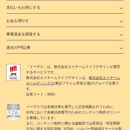
支払いをお得にする
お金を増やす
事業資金を調達する
過去のPR記事
「
イーデス
」は、
株式会社エイチームライフデザイン
が運営
するサービスです。
株式会社エイチームライフデザイン
は、
株式会社エイチーム
ホールディングス
(東証プライム市場上場)のグループ企業で
す。
証券コード：3662
イーデス
では各種法律を遵守した広告掲載を行うために、
社内において各種法律遵守のためのコンテンツ制作ポリシー
を整備しています。
また、コンテンツ制作に携わる編集部では景表法・特定商取
引法に関する
認定資格「KTAA」
シルバー団体認証マークを取