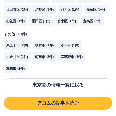
世田谷区
(
2
件)
渋谷区
(
3
件)
品川区
(
1
件)
新宿区
(
5
件)
杉並区
(
1
件)
墨田区
(
1
件)
台東区
(
1
件)
豊島区
(
2
件)
その他
(
10
件)
八王子市
(
2
件)
羽村市
(
1
件)
小平市
(
1
件)
小金井市
(
1
件)
町田市
(
2
件)
武蔵野市
(
1
件)
立川市
(
2
件)
東京都
の情報一覧に戻る
アコム
の記事を読む