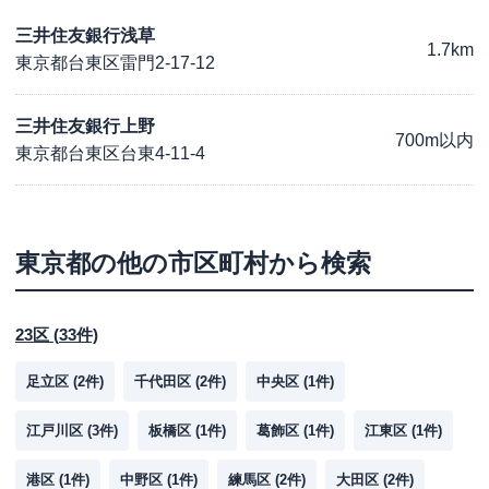
三井住友銀行浅草
1.7km
東京都台東区雷門2-17-12
三井住友銀行上野
700m以内
東京都台東区台東4-11-4
東京都
の他の市区町村から検索
23区
(
33
件)
足立区
(
2
件)
千代田区
(
2
件)
中央区
(
1
件)
江戸川区
(
3
件)
板橋区
(
1
件)
葛飾区
(
1
件)
江東区
(
1
件)
港区
(
1
件)
中野区
(
1
件)
練馬区
(
2
件)
大田区
(
2
件)