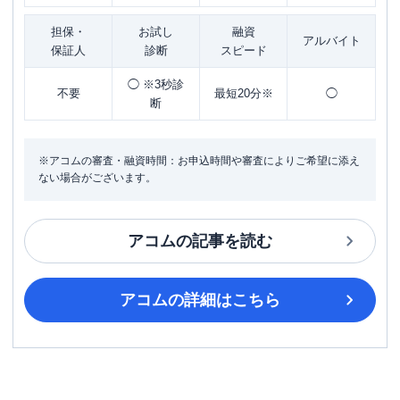
担保・
お試し
融資
アルバイト
保証人
診断
スピード
◯ ※3秒診
不要
最短20分※
◯
断
※アコムの審査・融資時間：お申込時間や審査によりご希望に添え
ない場合がございます。
アコム
の記事を読む
アコム
の詳細はこちら