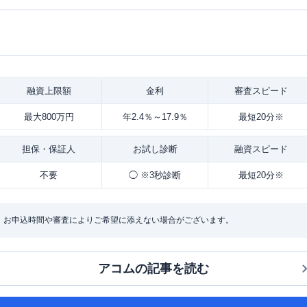
融資
上限額
金利
審査
スピード
最大800万円
年2.4％～17.9％
最短20分※
担保・
保証人
お試し
診断
融資
スピード
不要
◯ ※3秒診断
最短20分※
：お申込時間や審査によりご希望に添えない場合がございます。
アコム
の記事を読む