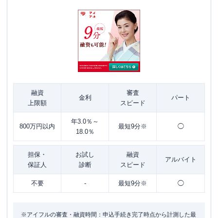
融資
審査
金利
パート
上限額
スピード
年3.0％～
800万円以内
最短9分※
◯
18.0％
担保・
お試し
融資
アルバイト
保証人
診断
スピード
不要
-
最短9分※
◯
※アイフルの審査・融資時間：申込手続き完了時点から計測した最