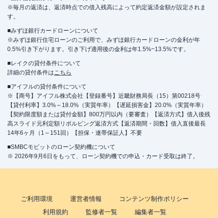
※毎月の返済は、返済時点での借入残高によって約定返済金額が設定されま
す。
■みずほ銀行カードローンについて
※みずほ銀行住宅ローンのご利用で、みずほ銀行カードローンの金利が年
0.5%引き下がります。引き下げ適用後の金利は年1.5%~13.5%です。
■レイクの貸付条件について
詳細の貸付条件は
こちら
■アイフルの貸付条件について
※【商号】アイフル株式会社【登録番号】近畿財務局長（15）第00218号
【貸付利率】3.0%～18.0%（実質年率）【遅延損害金】20.0%（実質年率）
【契約限度額または貸付金額】800万円以内（要審査）【返済方式】借入後残
高スライド元利定額リボルビング返済方式【返済期間・回数】借入直後最長
14年6ヶ月（1～151回）【担保・連帯保証人】不要
■SMBCモビットのローン契約機について
※ 2026年9月6日をもって、ローン契約機での申込・カード受取は終了。
ご利用環境
運営者情報
コンテンツ制作ポリシー
利用規約
監修者一覧
編集者一覧