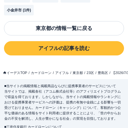
小金井市
(
1
件)
東京都
の情報一覧に戻る
アイフル
の記事を読む
イーデスTOP
カードローン
アイフル
東京都
23区
豊島区
【2026
■当サイトの掲載情報と掲載商品ならびに提携事業者のサービスについて
当サイトでは、掲載各社（アコム株式会社等）のアフィリエイトプログラム
で収益を得ております。しかしながら、当サイトの掲載情報やランキングに
おける提携事業者サービスへの評価は、提携の有無や金銭による影響を一切
受けておりません。カードローン（キャッシング）について、客観的かつ公
平な価値のある情報をサイト利用者に提供することにより、「世の中からお
金の不安を解消し、人生が豊かになる社会」の実現を目指しております。
■三井住友銀行 カードローンについて