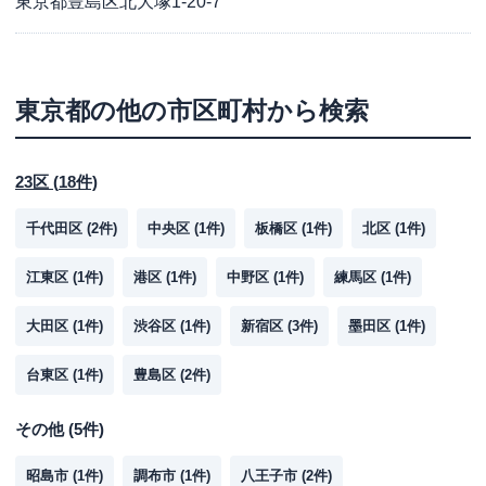
東京都豊島区北大塚1-20-7
東京都
の他の市区町村から検索
23区
(
18
件)
千代田区
(
2
件)
中央区
(
1
件)
板橋区
(
1
件)
北区
(
1
件)
江東区
(
1
件)
港区
(
1
件)
中野区
(
1
件)
練馬区
(
1
件)
大田区
(
1
件)
渋谷区
(
1
件)
新宿区
(
3
件)
墨田区
(
1
件)
台東区
(
1
件)
豊島区
(
2
件)
その他
(
5
件)
昭島市
(
1
件)
調布市
(
1
件)
八王子市
(
2
件)