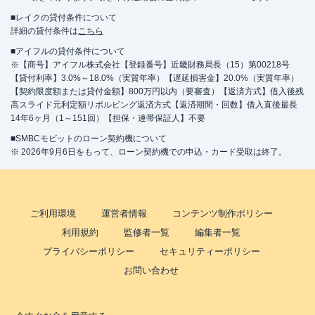
■レイクの貸付条件について
詳細の貸付条件は
こちら
■アイフルの貸付条件について
※【商号】アイフル株式会社【登録番号】近畿財務局長（15）第00218号
【貸付利率】3.0%～18.0%（実質年率）【遅延損害金】20.0%（実質年率）
【契約限度額または貸付金額】800万円以内（要審査）【返済方式】借入後残
高スライド元利定額リボルビング返済方式【返済期間・回数】借入直後最長
14年6ヶ月（1～151回）【担保・連帯保証人】不要
■SMBCモビットのローン契約機について
※ 2026年9月6日をもって、ローン契約機での申込・カード受取は終了。
ご利用環境
運営者情報
コンテンツ制作ポリシー
利用規約
監修者一覧
編集者一覧
プライバシーポリシー
セキュリティーポリシー
お問い合わせ