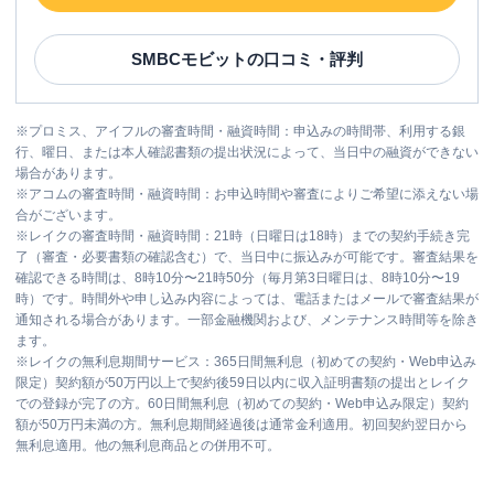
SMBCモビット
の口コミ・評判
※
プロミス、アイフルの審査時間・融資時間：申込みの時間帯、利用する銀
行、曜日、または本人確認書類の提出状況によって、当日中の融資ができない
場合があります。
※
アコムの審査時間・融資時間：お申込時間や審査によりご希望に添えない場
合がございます。
※
レイクの審査時間・融資時間：21時（日曜日は18時）までの契約手続き完
了（審査・必要書類の確認含む）で、当日中に振込みが可能です。審査結果を
確認できる時間は、8時10分〜21時50分（毎月第3日曜日は、8時10分〜19
時）です。時間外や申し込み内容によっては、電話またはメールで審査結果が
通知される場合があります。一部金融機関および、メンテナンス時間等を除き
ます。
※
レイクの無利息期間サービス：365日間無利息（初めての契約・Web申込み
限定）契約額が50万円以上で契約後59日以内に収入証明書類の提出とレイク
での登録が完了の方。60日間無利息（初めての契約・Web申込み限定）契約
額が50万円未満の方。無利息期間経過後は通常金利適用。初回契約翌日から
無利息適用。他の無利息商品との併用不可。