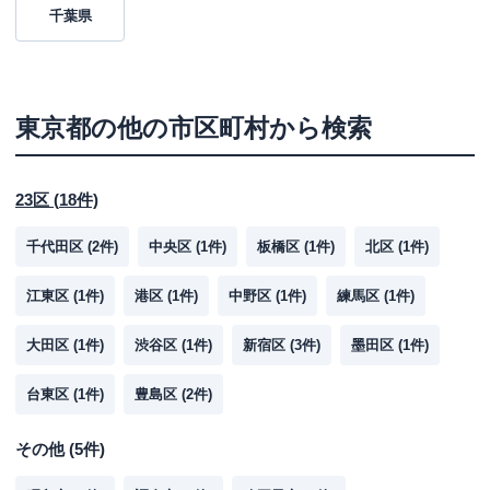
千葉県
東京都
の他の市区町村から検索
23区
(
18
件)
千代田区
(
2
件)
中央区
(
1
件)
板橋区
(
1
件)
北区
(
1
件)
江東区
(
1
件)
港区
(
1
件)
中野区
(
1
件)
練馬区
(
1
件)
大田区
(
1
件)
渋谷区
(
1
件)
新宿区
(
3
件)
墨田区
(
1
件)
台東区
(
1
件)
豊島区
(
2
件)
その他
(
5
件)