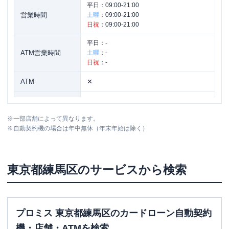
平日：
09:00-21:00
営業時間
土曜
：
09:00-21:00
日祝
：
09:00-21:00
平日：
-
ATM営業時間
土曜
：
-
日祝
：
-
ATM
✕
駐車場
✕
※
一部店舗によって異なります。
住所
東京都練馬区練馬１－２－５ ３階
※
自動契約機の場合は年中無休（年末年始は除く）
東京都
練馬区
のサービスから検索
プロミス 東京都練馬区のカードローン自動契約
機・店舗・ATMを検索