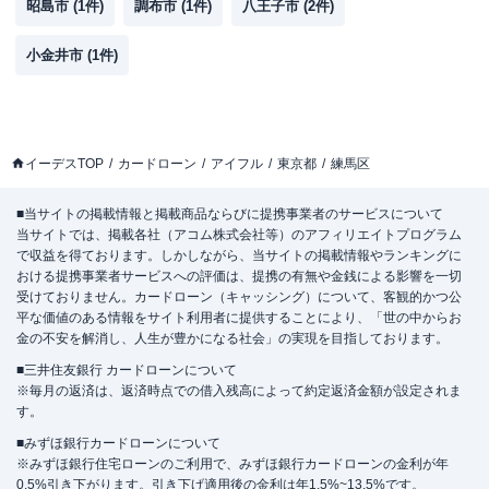
昭島市
(
1
件)
調布市
(
1
件)
八王子市
(
2
件)
小金井市
(
1
件)
イーデスTOP
カードローン
アイフル
東京都
練馬区
■当サイトの掲載情報と掲載商品ならびに提携事業者のサービスについて
当サイトでは、掲載各社（アコム株式会社等）のアフィリエイトプログラム
で収益を得ております。しかしながら、当サイトの掲載情報やランキングに
おける提携事業者サービスへの評価は、提携の有無や金銭による影響を一切
受けておりません。カードローン（キャッシング）について、客観的かつ公
平な価値のある情報をサイト利用者に提供することにより、「世の中からお
金の不安を解消し、人生が豊かになる社会」の実現を目指しております。
■三井住友銀行 カードローンについて
※毎月の返済は、返済時点での借入残高によって約定返済金額が設定されま
す。
■みずほ銀行カードローンについて
※みずほ銀行住宅ローンのご利用で、みずほ銀行カードローンの金利が年
0.5%引き下がります。引き下げ適用後の金利は年1.5%~13.5%です。