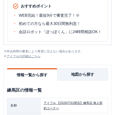
おすすめポイント
WEB完結！最短9分で審査完了！※
初めての方なら最大30日間無利息！
会話ロボット「ぽっぽくん」に24時間相談OK！
※
申込時間や審査により希望に沿えない場合があります。
※
アイフル
の詳細はこちら
地図から探す
情報一覧から探す
練馬区
の情報一覧
アイフル
【2026/7/31閉店】練馬店 無人契
名称
約コーナー