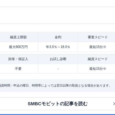
融資
上限額
金利
審査
スピード
最大800万円
年3.0％～18.0％
最短15分※
担保・
保証人
お試し
診断
融資
スピード
不要
-
最短15分※
・融資時間：申込の曜日、時間帯によっては翌日以降の取扱となる場合があります。
SMBCモビット
の記事を読む