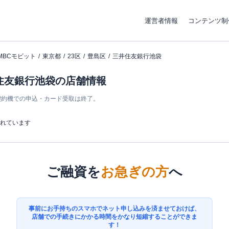
運営者情報
コンテンツ制
MBCモビット
東京都
23区
豊島区
三井住友銀行池袋
井住友銀行池袋の店舗情報
ン契約機での申込・カード受取は終了。
まれています
ご融資を
お急ぎの方
へ
事前にお手持ちのスマホでネット申し込みを済ませておけば、
店舗での手続きにかかる時間をかなり短縮することができま
す！