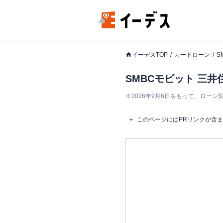
イーデスTOP
カードローン
S
SMBCモビット 三
※
2026年9月6日をもって、ロー
このページにはPRリンクが含