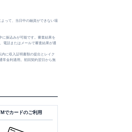
によって、当日中の融資ができない場
日中に振込みが可能です。審査結果を
ては、電話またはメールで審査結果が通
日以内に収入証明書類の提出とレイク
は通常金利適用。初回契約翌日から無
TMでカードのご利用