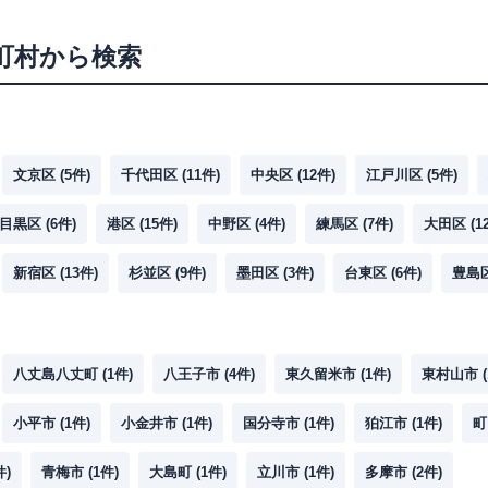
町村から検索
文京区
(
5
件)
千代田区
(
11
件)
中央区
(
12
件)
江戸川区
(
5
件)
目黒区
(
6
件)
港区
(
15
件)
中野区
(
4
件)
練馬区
(
7
件)
大田区
(
1
新宿区
(
13
件)
杉並区
(
9
件)
墨田区
(
3
件)
台東区
(
6
件)
豊島
八丈島八丈町
(
1
件)
八王子市
(
4
件)
東久留米市
(
1
件)
東村山市
(
小平市
(
1
件)
小金井市
(
1
件)
国分寺市
(
1
件)
狛江市
(
1
件)
町
件)
青梅市
(
1
件)
大島町
(
1
件)
立川市
(
1
件)
多摩市
(
2
件)