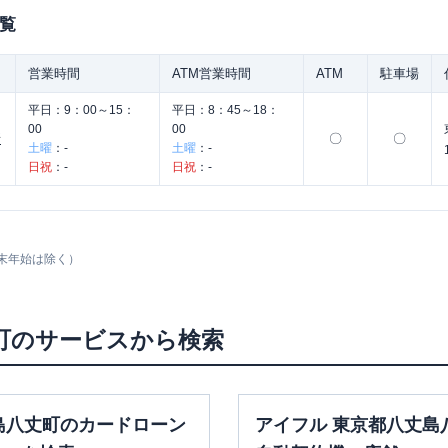
覧
営業時間
ATM営業時間
ATM
駐車場
平日：
9：00～15：
平日：
8：45～18：
00
00
〇
〇
所
土曜
：
-
土曜
：
-
日祝
：
-
日祝
：
-
末年始は除く）
町
のサービスから検索
島八丈町のカードローン
アイフル 東京都八丈島