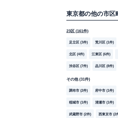
東京都
の他の市区
23区
(
161
件)
足立区
(
3
件)
荒川区
(
1
件)
北区
(
4
件)
江東区
(
6
件)
渋谷区
(
7
件)
品川区
(
8
件)
その他
(
31
件)
調布市
(
2
件)
府中市
(
1
件)
稲城市
(
1
件)
清瀬市
(
1
件)
武蔵野市
(
2
件)
西東京市
(
2