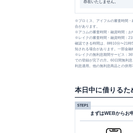
存在いたしません。
※
プロミス、アイフルの審査時間・
合があります。
※
アコムの審査時間・融資時間：お
※
レイクの審査時間・融資時間：2
確認できる時間は、8時10分〜21
知される場合があります。一部金融
※
レイクの無利息期間サービス：36
での登録が完了の方。60日間無利
利息適用。他の無利息商品との併用
本日中に借りるた
STEP1
まずはWEBからお