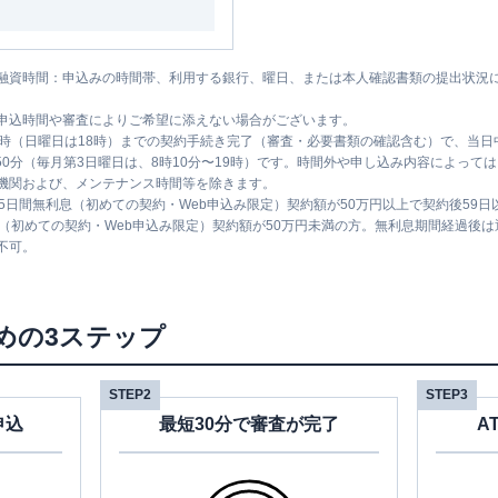
融資時間：申込みの時間帯、利用する銀行、曜日、または本人確認書類の提出状況
申込時間や審査によりご希望に添えない場合がございます。
1時（日曜日は18時）までの契約手続き完了（審査・必要書類の確認含む）で、当
時50分（毎月第3日曜日は、8時10分〜19時）です。時間外や申し込み内容によっ
機関および、メンテナンス時間等を除きます。
5日間無利息（初めての契約・Web申込み限定）契約額が50万円以上で契約後59
息（初めての契約・Web申込み限定）契約額が50万円未満の方。無利息期間経過後
不可。
めの3ステップ
STEP2
STEP3
申込
最短30分で審査が完了
A