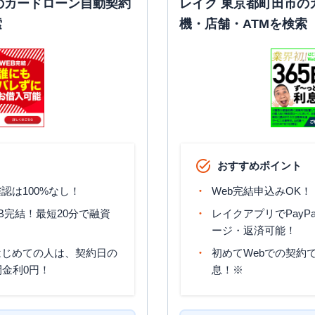
のカードローン自動契約
レイク 東京都町田市の
索
機・店舗・ATMを検索
おすすめポイント
認は100%なし！
Web完結申込みOK！
B完結！最短20分で融資
レイクアプリでPayP
ージ・返済可能！
はじめての人は、契約日の
初めてWebでの契約で
間金利0円！
息！※