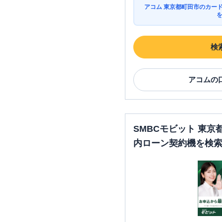
アコム 東京都町田市のカー
検
アコム
の
SMBCモビット 東
内ローン契約機を検