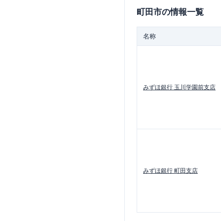
町田市
の情報一覧
名称
みずほ銀行
玉川学園前支店
みずほ銀行
町田支店