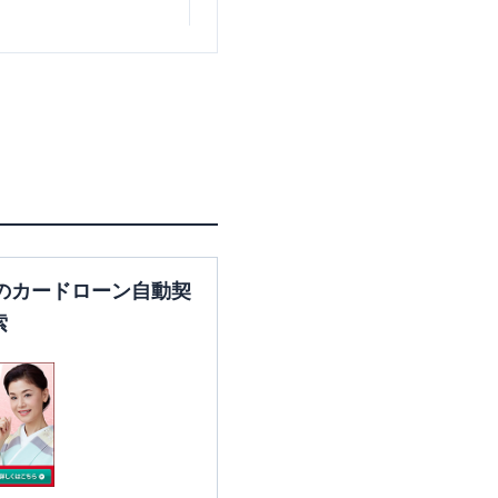
東京都足立区千住2-58
のカードローン自動契
索