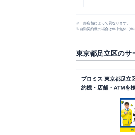
みずほ銀行
千住支店
※
一部店舗によって異なります。
※
自動契約機の場合は年中無休（年
東京都
足立区
のサ
プロミス 東京都足立
約機・店舗・ATMを