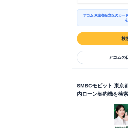
アコム 東京都足立区のカー
検
アコム
の
SMBCモビット 東
内ローン契約機を検