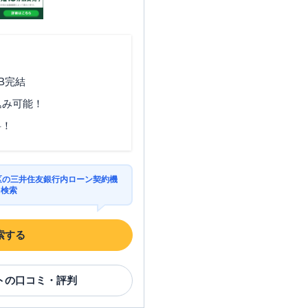
B完結
込み可能！
料！
立区の三井住友銀行内ローン契約機
を検索
索する
ト
の口コミ・評判