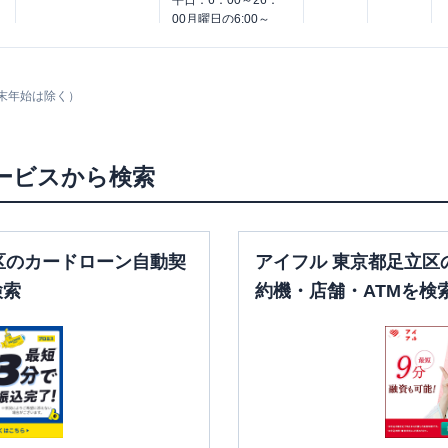
平日：
6：00～26：
00月曜日の6:00～
平日：
9：00～15：
7:00はご利用いただ
00
けません。
〇
✕
土曜
：
-
土曜
：
8：00～22：
日祝
：
-
00
末年始は除く）
日祝
：
8：00～21：
00
ービスから検索
区のカードローン自動契
アイフル 東京都足立区
検索
約機・店舗・ATMを検