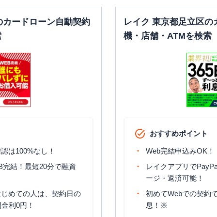
のカードローン自動契約
レイク 東京都足立区の
索
機・店舗・ATMを検索
おすすめポイント
認は100%なし！
Web完結申込みOK！
B完結！最短20分で融資
レイクアプリでPayP
ージ・返済可能！
はじめての人は、契約日の
初めてWebでの契約で
間金利0円！
息！※