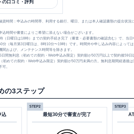
ト
の口コミ・評判
融資時間：申込みの時間帯、利用する銀行、曜日、または本人確認書類の提出状況
申込時間や審査によりご希望に添えない場合がございます。
1時（日曜日は18時）までの契約手続き完了（審査・必要書類の確認含む）で、当
時50分（毎月第3日曜日は、8時10分〜19時）です。時間外や申し込み内容によっ
機関および、メンテナンス時間等を除きます。
5日間無利息（初めての契約・Web申込み限定）契約額が50万円以上で契約後59
息（初めての契約・Web申込み限定）契約額が50万円未満の方。無利息期間経過後
不可。
めの3ステップ
STEP2
STEP3
申込
最短30分で審査が完了
A