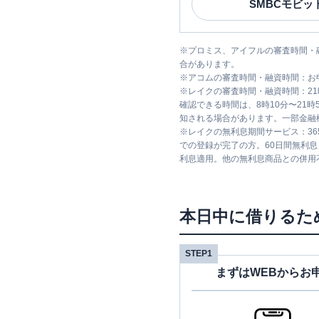
SMBCモビッ
※
プロミス、アイフルの審査時間・
合があります。
※
アコムの審査時間・融資時間：お
※
レイクの審査時間・融資時間：2
確認できる時間は、8時10分〜21
知される場合があります。一部金融
※
レイクの無利息期間サービス：36
での登録が完了の方。60日間無利
利息適用。他の無利息商品との併用
本日中に借りるた
STEP1
まずはWEBからお