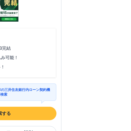
B完結
込み可能！
料！
布市の三井住友銀行内ローン契約機
を検索
索する