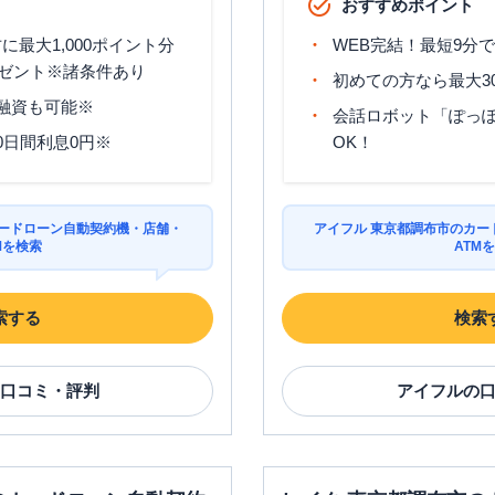
おすすめポイント
最大1,000ポイント分
WEB完結！最短9分
ゼント※諸条件あり
初めての方なら最大3
分融資も可能※
会話ロボット「ぽっぽ
0日間利息0円※
OK！
カードローン自動契約機・店舗・
アイフル 東京都調布市のカー
Mを検索
ATM
索する
検索
口コミ・評判
アイフル
の