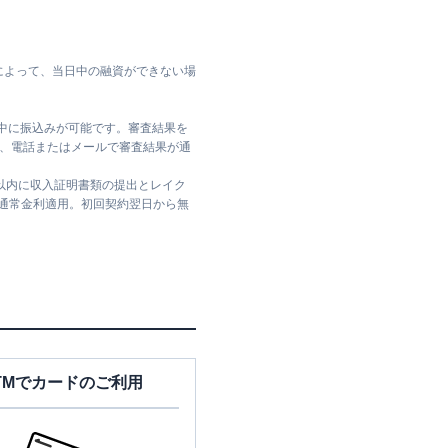
によって、当日中の融資ができない場
日中に振込みが可能です。審査結果を
ては、電話またはメールで審査結果が通
日以内に収入証明書類の提出とレイク
は通常金利適用。初回契約翌日から無
TMでカードのご利用