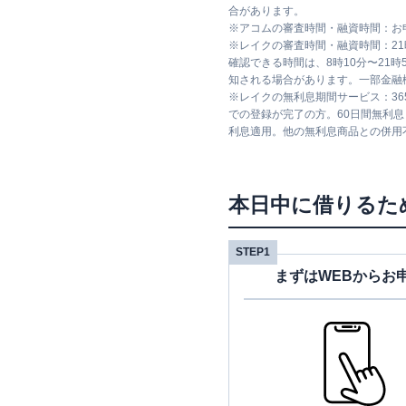
合があります。
※
アコムの審査時間・融資時間：お
※
レイクの審査時間・融資時間：2
確認できる時間は、8時10分〜21
知される場合があります。一部金融
※
レイクの無利息期間サービス：36
での登録が完了の方。60日間無利
利息適用。他の無利息商品との併用
本日中に借りるた
STEP1
まずはWEBからお