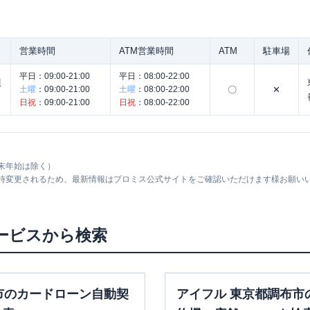
営業時間
ATM営業時間
ATM
駐車場
平日：
09:00-21:00
平日：
08:00-22:00
調
土曜
：
09:00-21:00
土曜
：
08:00-22:00
〇
✕
日祝
：
09:00-21:00
日祝
：
08:00-22:00
末年始は除く）
随時変更されるため、最新情報はプロミス公式サイトをご確認いただけます様お願い
ービスから検索
市のカードローン自動契
アイフル 東京都調布市