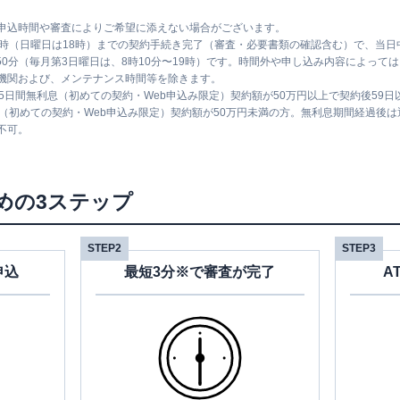
申込時間や審査によりご希望に添えない場合がございます。
1時（日曜日は18時）までの契約手続き完了（審査・必要書類の確認含む）で、当
時50分（毎月第3日曜日は、8時10分〜19時）です。時間外や申し込み内容によっ
機関および、メンテナンス時間等を除きます。
5日間無利息（初めての契約・Web申込み限定）契約額が50万円以上で契約後59
息（初めての契約・Web申込み限定）契約額が50万円未満の方。無利息期間経過後
不可。
めの3ステップ
STEP2
STEP3
申込
最短3分※で審査が完了
A