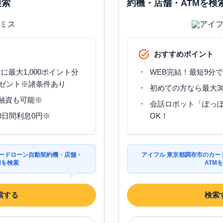
検索
約機・店舗・ATMを検
おすすめポイント
最大1,000ポイント分
WEB完結！最短9分
ゼント※諸条件あり
初めての方なら最大3
分融資も可能※
会話ロボット「ぽっぽ
0日間利息0円※
OK！
カードローン自動契約機・店舗・
アイフル 東京都調布市のカー
Mを検索
ATM
索する
検索