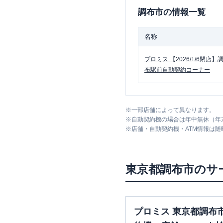
調布市
の情報一覧
名称
プロミス
【2026/1/6閉店】
布駅前自動契約コーナー
※
一部店舗によって異なります。
※
自動契約機の場合は年中無休（年
※
店舗・自動契約機・ATM情報は
東京都
調布市
のサ
プロミス 東京都調布