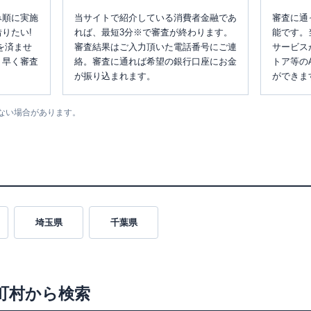
み順に実施
当サイトで紹介している消費者金融であ
審査に通
りたい!
れば、最短3分※で審査が終わります。
能です。
を済ませ
審査結果はご入力頂いた電話番号にご連
サービス
、早く審査
絡。審査に通れば希望の銀行口座にお金
トア等の
が振り込まれます。
ができま
ない場合があります。
埼玉県
千葉県
町村から検索