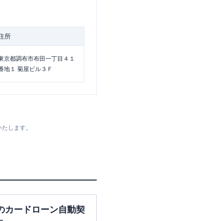
住所
東京都調布市布田一丁目４１
番地１ 菊屋ビル３Ｆ
いたします。
のカードローン自動契