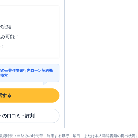
B完結
込み可能！
料！
布市の三井住友銀行内ローン契約機
を検索
索する
ト
の口コミ・評判
融資時間：申込みの時間帯、利用する銀行、曜日、または本人確認書類の提出状況