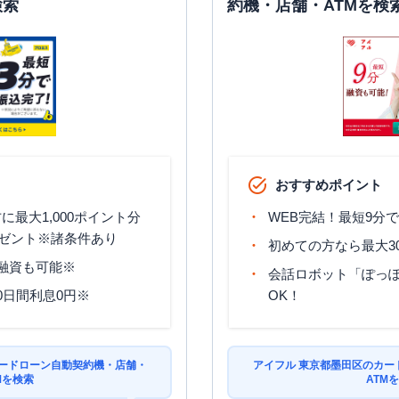
検索
約機・店舗・ATMを検
おすすめポイント
最大1,000ポイント分
WEB完結！最短9分
ゼント※諸条件あり
初めての方なら最大3
分融資も可能※
会話ロボット「ぽっぽ
0日間利息0円※
OK！
カードローン自動契約機・店舗・
アイフル 東京都墨田区のカー
Mを検索
ATM