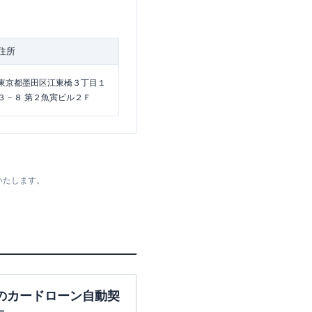
住所
東京都墨田区江東橋３丁目１
３－８ 第２魚寅ビル２Ｆ
いたします。
のカードローン自動契