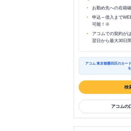
お勤め先への在籍確
申込～借入までWE
可能！※
アコムでの契約が
翌日から最大30日
アコム 東京都墨田区のカー
検
アコム
の