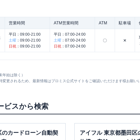
営業時間
ATM営業時間
ATM
駐車場
平日：
09:00-21:00
平日：
07:00-24:00
約
土曜
：
09:00-21:00
土曜
：
07:00-24:00
〇
✕
日祝
：
09:00-21:00
日祝
：
07:00-24:00
末年始は除く）
随時変更されるため、最新情報はプロミス公式サイトをご確認いただけます様お願い
ービスから検索
区のカードローン自動契
アイフル 東京都墨田区