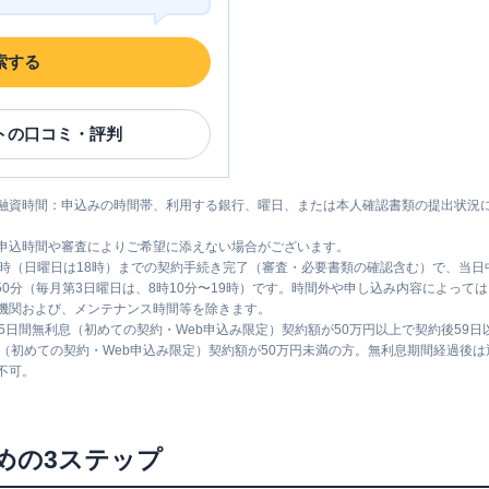
索する
ト
の口コミ・評判
融資時間：申込みの時間帯、利用する銀行、曜日、または本人確認書類の提出状況
申込時間や審査によりご希望に添えない場合がございます。
1時（日曜日は18時）までの契約手続き完了（審査・必要書類の確認含む）で、当
時50分（毎月第3日曜日は、8時10分〜19時）です。時間外や申し込み内容によっ
機関および、メンテナンス時間等を除きます。
5日間無利息（初めての契約・Web申込み限定）契約額が50万円以上で契約後59
息（初めての契約・Web申込み限定）契約額が50万円未満の方。無利息期間経過後
不可。
めの3ステップ