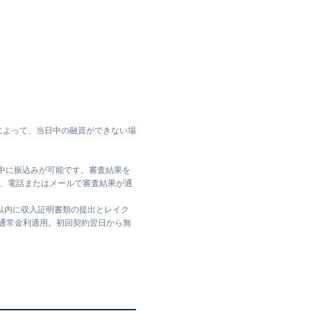
によって、当日中の融資ができない場
日中に振込みが可能です。審査結果を
ては、電話またはメールで審査結果が通
日以内に収入証明書類の提出とレイク
は通常金利適用。初回契約翌日から無