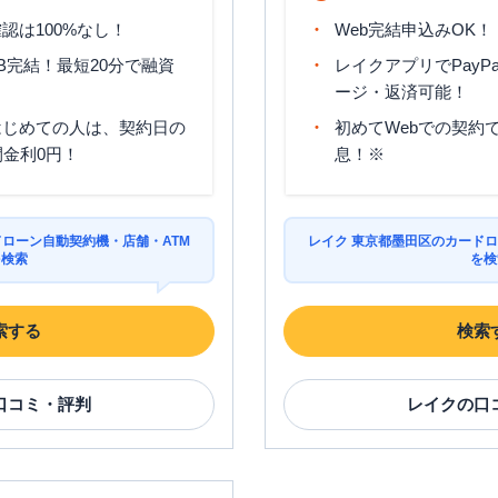
認は100%なし！
Web完結申込みOK！
B完結！最短20分で融資
レイクアプリでPayP
ージ・返済可能！
はじめての人は、契約日の
初めてWebでの契約で
間金利0円！
息！※
ドローン自動契約機・店舗・ATM
レイク 東京都墨田区のカードロ
を検索
を検
索する
検索
口コミ・評判
レイク
の口