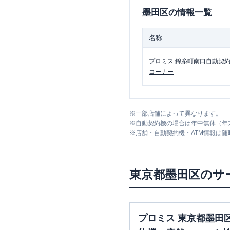
墨田区
の情報一覧
名称
プロミス
錦糸町南口自動契
コーナー
※
一部店舗によって異なります。
※
自動契約機の場合は年中無休（年
※
店舗・自動契約機・ATM情報は
東京都
墨田区
のサ
プロミス 東京都墨田