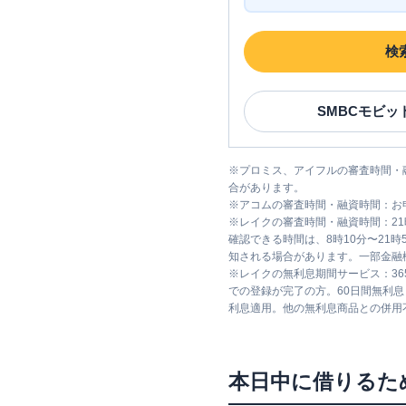
検
SMBCモビッ
※
プロミス、アイフルの審査時間・
合があります。
※
アコムの審査時間・融資時間：お
※
レイクの審査時間・融資時間：2
確認できる時間は、8時10分〜21
知される場合があります。一部金融
※
レイクの無利息期間サービス：36
での登録が完了の方。60日間無利
利息適用。他の無利息商品との併用
本日中に借りるた