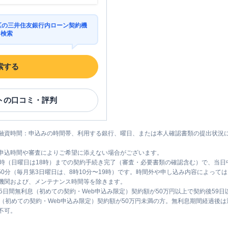
島区の三井住友銀行内ローン契約機
を検索
索する
ト
の口コミ・評判
融資時間：申込みの時間帯、利用する銀行、曜日、または本人確認書類の提出状況
申込時間や審査によりご希望に添えない場合がございます。
1時（日曜日は18時）までの契約手続き完了（審査・必要書類の確認含む）で、当
時50分（毎月第3日曜日は、8時10分〜19時）です。時間外や申し込み内容によっ
機関および、メンテナンス時間等を除きます。
5日間無利息（初めての契約・Web申込み限定）契約額が50万円以上で契約後59
息（初めての契約・Web申込み限定）契約額が50万円未満の方。無利息期間経過後
不可。