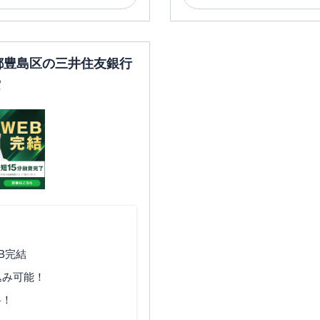
京都豊島区の三井住友銀行
索
B完結
込み可能！
料！