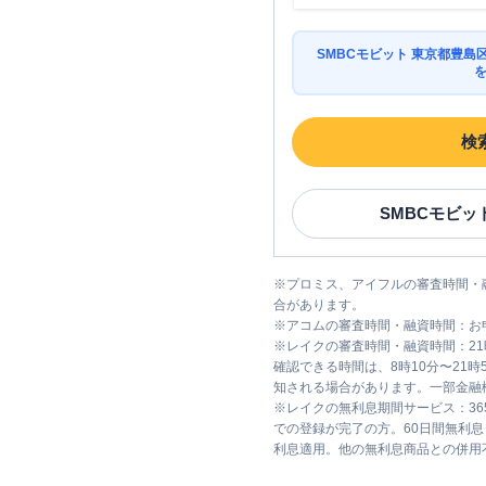
SMBCモビット 東京都豊
検
SMBCモビッ
※
プロミス、アイフルの審査時間・
合があります。
※
アコムの審査時間・融資時間：お
※
レイクの審査時間・融資時間：2
確認できる時間は、8時10分〜21
知される場合があります。一部金融
※
レイクの無利息期間サービス：36
での登録が完了の方。60日間無利
利息適用。他の無利息商品との併用