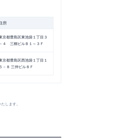
住所
東京都豊島区東池袋１丁目３
－４ 三桐ビルＢ１～３Ｆ
東京都豊島区西池袋１丁目１
５－８ 三仲ビル８Ｆ
いたします。