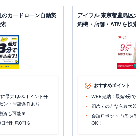
区のカードローン自動契
アイフル 東京都豊島区
検索
約機・店舗・ATMを検
おすすめポイント
最大1,000ポイント分
WEB完結！最短9分
ゼント※諸条件あり
初めての方なら最大3
分融資も可能※
会話ロボット「ぽっぽ
0日間利息0円※
OK！