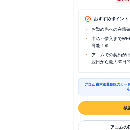
おすすめポイント
お勤め先への在籍確
申込～借入までWE
可能！※
アコムでの契約が
翌日から最大30日
アコム 東京都豊島区のカー
検
アコム
の