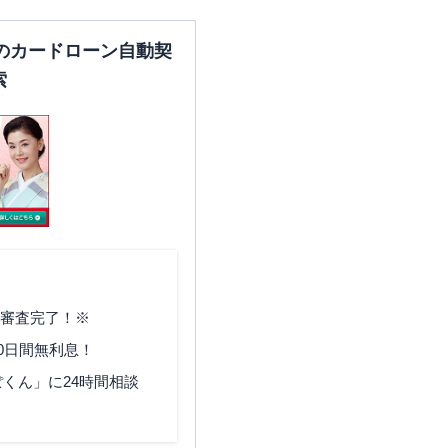
のカードローン自動契
索
で審査完了！※
0日間無利息！
くん」に24時間相談