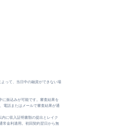
によって、当日中の融資ができない場
日中に振込みが可能です。審査結果を
ては、電話またはメールで審査結果が通
日以内に収入証明書類の提出とレイク
は通常金利適用。初回契約翌日から無