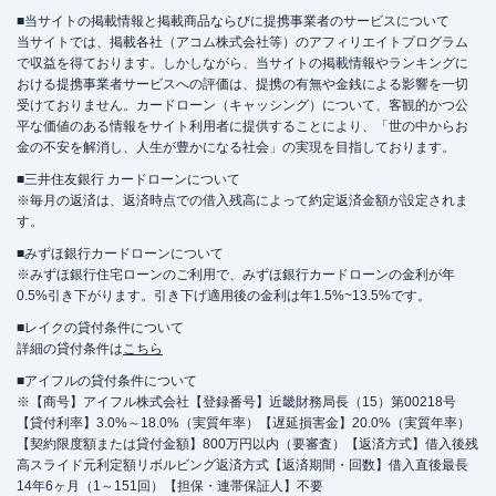
■当サイトの掲載情報と掲載商品ならびに提携事業者のサービスについて
当サイトでは、掲載各社（アコム株式会社等）のアフィリエイトプログラム
で収益を得ております。しかしながら、当サイトの掲載情報やランキングに
おける提携事業者サービスへの評価は、提携の有無や金銭による影響を一切
受けておりません。カードローン（キャッシング）について、客観的かつ公
平な価値のある情報をサイト利用者に提供することにより、「世の中からお
金の不安を解消し、人生が豊かになる社会」の実現を目指しております。
■三井住友銀行 カードローンについて
※毎月の返済は、返済時点での借入残高によって約定返済金額が設定されま
す。
■みずほ銀行カードローンについて
※みずほ銀行住宅ローンのご利用で、みずほ銀行カードローンの金利が年
0.5%引き下がります。引き下げ適用後の金利は年1.5%~13.5%です。
■レイクの貸付条件について
詳細の貸付条件は
こちら
■アイフルの貸付条件について
※【商号】アイフル株式会社【登録番号】近畿財務局長（15）第00218号
【貸付利率】3.0%～18.0%（実質年率）【遅延損害金】20.0%（実質年率）
【契約限度額または貸付金額】800万円以内（要審査）【返済方式】借入後残
高スライド元利定額リボルビング返済方式【返済期間・回数】借入直後最長
14年6ヶ月（1～151回）【担保・連帯保証人】不要