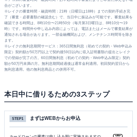
合がございます。
※
レイクの審査時間・融資時間：21時（日曜日は18時）までの契約手続き完
了（審査・必要書類の確認含む）で、当日中に振込みが可能です。審査結果を
確認できる時間は、8時10分〜21時50分（毎月第3日曜日は、8時10分〜19
時）です。時間外や申し込み内容によっては、電話またはメールで審査結果が
通知される場合があります。一部金融機関および、メンテナンス時間等を除き
ます。
※
レイクの無利息期間サービス：365日間無利息（初めての契約・Web申込み
限定）契約額が50万円以上で契約後59日以内に収入証明書類の提出とレイク
での登録が完了の方。60日間無利息（初めての契約・Web申込み限定）契約
額が50万円未満の方。無利息期間経過後は通常金利適用。初回契約翌日から
無利息適用。他の無利息商品との併用不可。
本日中に借りるための3ステップ
まずはWEBからお申込
STEP1
カードローンの審査は申し込み順に実施されますの