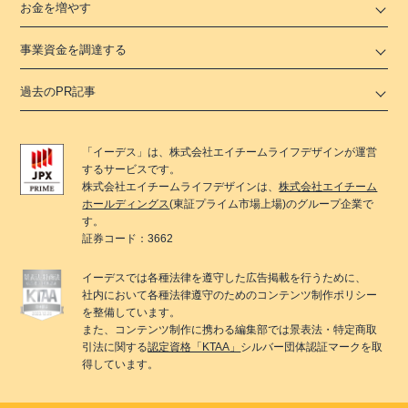
お金を増やす
事業資金を調達する
過去のPR記事
「
イーデス
」は、
株式会社エイチームライフデザイン
が運営
するサービスです。
株式会社エイチームライフデザイン
は、
株式会社エイチーム
ホールディングス
(東証プライム市場上場)のグループ企業で
す。
証券コード：3662
イーデス
では各種法律を遵守した広告掲載を行うために、
社内において各種法律遵守のためのコンテンツ制作ポリシー
を整備しています。
また、コンテンツ制作に携わる編集部では景表法・特定商取
引法に関する
認定資格「KTAA」
シルバー団体認証マークを取
得しています。