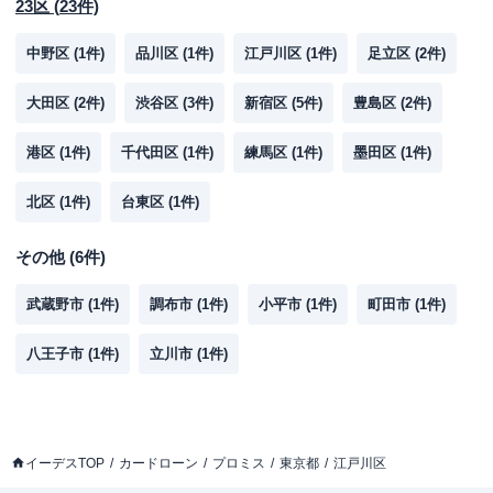
23区
(
23
件)
中野区
(
1
件)
品川区
(
1
件)
江戸川区
(
1
件)
足立区
(
2
件)
大田区
(
2
件)
渋谷区
(
3
件)
新宿区
(
5
件)
豊島区
(
2
件)
港区
(
1
件)
千代田区
(
1
件)
練馬区
(
1
件)
墨田区
(
1
件)
北区
(
1
件)
台東区
(
1
件)
その他
(
6
件)
武蔵野市
(
1
件)
調布市
(
1
件)
小平市
(
1
件)
町田市
(
1
件)
八王子市
(
1
件)
立川市
(
1
件)
イーデスTOP
カードローン
プロミス
東京都
江戸川区