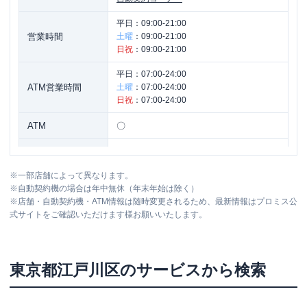
平日：
09:00-21:00
営業時間
土曜
：
09:00-21:00
日祝
：
09:00-21:00
平日：
07:00-24:00
ATM営業時間
土曜
：
07:00-24:00
日祝
：
07:00-24:00
ATM
〇
駐車場
✕
※
一部店舗によって異なります。
住所
東京都江戸川区西一之江２丁目１３
※
自動契約機の場合は年中無休（年末年始は除く）
※
店舗・自動契約機・ATM情報は随時変更されるため、最新情報はプロミス公
式サイトをご確認いただけます様お願いいたします。
東京都
江戸川区
のサービスから検索