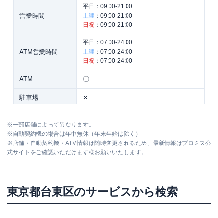
平日：
09:00-21:00
営業時間
土曜
：
09:00-21:00
日祝
：
09:00-21:00
平日：
07:00-24:00
ATM営業時間
土曜
：
07:00-24:00
日祝
：
07:00-24:00
ATM
〇
駐車場
✕
住所
東京都台東区上野7-2-2 6F
※
一部店舗によって異なります。
※
自動契約機の場合は年中無休（年末年始は除く）
※
店舗・自動契約機・ATM情報は随時変更されるため、最新情報はプロミス公
式サイトをご確認いただけます様お願いいたします。
東京都
台東区
のサービスから検索