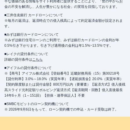
平な価値のある情報をサイト利用者に提供することにより、「世の中からお
金の不安を解消し、人生が豊かになる社会」の実現を目指しております。
■三井住友銀行 カードローンについて
※毎月の返済は、返済時点での借入残高によって約定返済金額が設定されま
す。
■みずほ銀行カードローンについて
※みずほ銀行住宅ローンのご利用で、みずほ銀行カードローンの金利が年
0.5%引き下がります。引き下げ適用後の金利は年1.5%~13.5%です。
■レイクの貸付条件について
詳細の貸付条件は
こちら
■アイフルの貸付条件について
※【商号】アイフル株式会社【登録番号】近畿財務局長（15）第00218号
【貸付利率】3.0%～18.0%（実質年率）【遅延損害金】20.0%（実質年率）
【契約限度額または貸付金額】800万円以内（要審査）【返済方式】借入後残
高スライド元利定額リボルビング返済方式【返済期間・回数】借入直後最長
14年6ヶ月（1～151回）【担保・連帯保証人】不要
■SMBCモビットのローン契約機について
※ 2026年9月6日をもって、ローン契約機での申込・カード受取は終了。