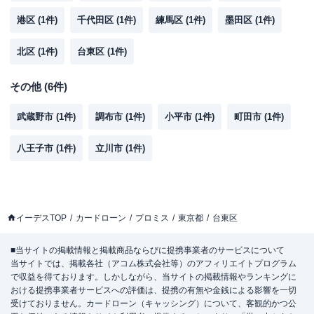
港区
(
1
件)
千代田区
(
1
件)
練馬区
(
1
件)
墨田区
(
1
件)
北区
(
1
件)
台東区
(
1
件)
その他
(
6
件)
武蔵野市
(
1
件)
調布市
(
1
件)
小平市
(
1
件)
町田市
(
1
件)
八王子市
(
1
件)
立川市
(
1
件)
イーデスTOP
カードローン
プロミス
東京都
台東区
■当サイトの掲載情報と掲載商品ならびに提携事業者のサービスについて
当サイトでは、掲載各社（アコム株式会社等）のアフィリエイトプログラム
で収益を得ております。しかしながら、当サイトの掲載情報やランキングに
おける提携事業者サービスへの評価は、提携の有無や金銭による影響を一切
受けておりません。カードローン（キャッシング）について、客観的かつ公