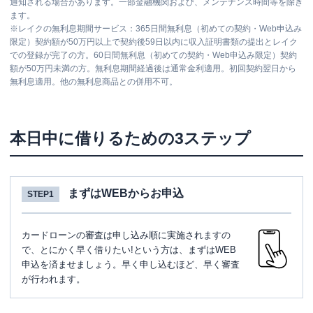
通知される場合があります。一部金融機関および、メンテナンス時間等を除き
ます。
※
レイクの無利息期間サービス：365日間無利息（初めての契約・Web申込み
限定）契約額が50万円以上で契約後59日以内に収入証明書類の提出とレイク
での登録が完了の方。60日間無利息（初めての契約・Web申込み限定）契約
額が50万円未満の方。無利息期間経過後は通常金利適用。初回契約翌日から
無利息適用。他の無利息商品との併用不可。
本日中に借りるための3ステップ
まずはWEBからお申込
STEP1
カードローンの審査は申し込み順に実施されますの
で、とにかく早く借りたい!という方は、まずはWEB
申込を済ませましょう。早く申し込むほど、早く審査
が行われます。