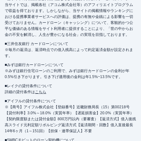
当サイトでは、掲載各社（アコム株式会社等）のアフィリエイトプログラム
で収益を得ております。しかしながら、当サイトの掲載情報やランキングに
おける提携事業者サービスへの評価は、提携の有無や金銭による影響を一切
受けておりません。カードローン（キャッシング）について、客観的かつ公
平な価値のある情報をサイト利用者に提供することにより、「世の中からお
金の不安を解消し、人生が豊かになる社会」の実現を目指しております。
■三井住友銀行 カードローンについて
※毎月の返済は、返済時点での借入残高によって約定返済金額が設定されま
す。
■みずほ銀行カードローンについて
※みずほ銀行住宅ローンのご利用で、みずほ銀行カードローンの金利が年
0.5%引き下がります。引き下げ適用後の金利は年1.5%~13.5%です。
■レイクの貸付条件について
詳細の貸付条件は
こちら
■アイフルの貸付条件について
※【商号】アイフル株式会社【登録番号】近畿財務局長（15）第00218号
【貸付利率】3.0%～18.0%（実質年率）【遅延損害金】20.0%（実質年率）
【契約限度額または貸付金額】800万円以内（要審査）【返済方式】借入後残
高スライド元利定額リボルビング返済方式【返済期間・回数】借入直後最長
14年6ヶ月（1～151回）【担保・連帯保証人】不要
■SMBCモビットのローン契約機について