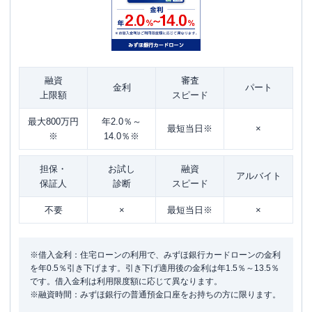
融資
審査
金利
パート
上限額
スピード
最大800万円
年2.0％～
最短当日※
×
※
14.0％※
担保・
お試し
融資
アルバイト
保証人
診断
スピード
不要
×
最短当日※
×
※借入金利：住宅ローンの利用で、みずほ銀行カードローンの金利
を年0.5％引き下げます。引き下げ適用後の金利は年1.5％～13.5％
です。借入金利は利用限度額に応じて異なります。
※融資時間：みずほ銀行の普通預金口座をお持ちの方に限ります。