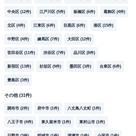
中央区
(
12
件)
江戸川区
(
5
件)
板橋区
(
6
件)
葛飾区
(
4
件)
北区
(
4
件)
江東区
(
6
件)
目黒区
(
6
件)
港区
(
15
件)
中野区
(
4
件)
練馬区
(
7
件)
大田区
(
12
件)
世田谷区
(
11
件)
渋谷区
(
7
件)
品川区
(
8
件)
新宿区
(
13
件)
杉並区
(
9
件)
墨田区
(
3
件)
台東区
(
6
件)
豊島区
(
3
件)
その他
(
31
件)
調布市
(
2
件)
府中市
(
1
件)
八丈島八丈町
(
1
件)
八王子市
(
4
件)
東久留米市
(
1
件)
東村山市
(
1
件)
日野市
(
3
件)
稲城市
(
1
件)
清瀬市
(
1
件)
小平市
(
1
件)