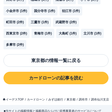
小金井市
(
1
件)
国分寺市
(
1
件)
狛江市
(
1
件)
町田市
(
2
件)
三鷹市
(
1
件)
武蔵野市
(
2
件)
西東京市
(
2
件)
青梅市
(
1
件)
大島町
(
1
件)
立川市
(
1
件)
多摩市
(
2
件)
東京都
の情報一覧に戻る
カードローン
の記事を読む
イーデスTOP
カードローン
みずほ銀行
東京都
調布市
調布仙川支店
■当サイトの掲載情報と掲載商品ならびに提携事業者のサービスについて