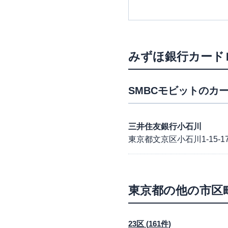
みずほ銀行カード
SMBCモビット
のカー
三井住友銀行小石川
東京都文京区小石川1-15-1
東京都
の他の市区
23区
(
161
件)