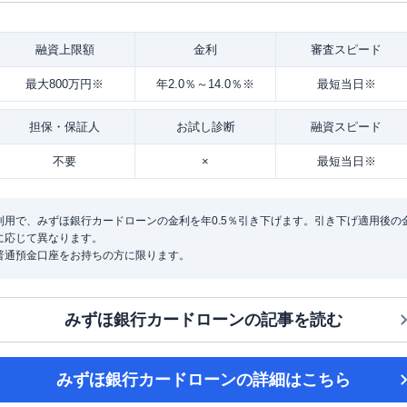
融資
上限額
金利
審査
スピード
最大800万円※
年2.0％～14.0％※
最短当日※
担保・
保証人
お試し
診断
融資
スピード
不要
×
最短当日※
用で、みずほ銀行カードローンの金利を年0.5％引き下げます。引き下げ適用後の金利は
に応じて異なります。
普通預金口座をお持ちの方に限ります。
みずほ銀行カードローン
の記事を読む
みずほ銀行カードローン
の詳細はこちら