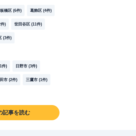
板橋区
(
6
件)
葛飾区
(
4
件)
2
件)
世田谷区
(
11
件)
区
(
3
件)
1
件)
日野市
(
3
件)
田市
(
2
件)
三鷹市
(
1
件)
の記事を読む