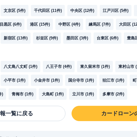
文京区
(
5
件)
千代田区
(
11
件)
中央区
(
12
件)
江戸川区
(
5
件)
目黒区
(
6
件)
港区
(
15
件)
中野区
(
4
件)
練馬区
(
7
件)
大田区
(
1
新宿区
(
13
件)
杉並区
(
9
件)
墨田区
(
3
件)
台東区
(
6
件)
豊島
八丈島八丈町
(
1
件)
八王子市
(
4
件)
東久留米市
(
1
件)
東村山市
(
小平市
(
1
件)
小金井市
(
1
件)
国分寺市
(
1
件)
狛江市
(
1
件)
町
件)
青梅市
(
1
件)
大島町
(
1
件)
立川市
(
1
件)
多摩市
(
2
件)
報一覧に戻る
カードローン