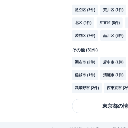
足立区
(
3
件)
荒川区
(
1
件)
北区
(
4
件)
江東区
(
6
件)
渋谷区
(
7
件)
品川区
(
8
件)
その他
(
31
件)
調布市
(
2
件)
府中市
(
1
件)
稲城市
(
1
件)
清瀬市
(
1
件)
武蔵野市
(
2
件)
西東京市
(
2
東京都
の情