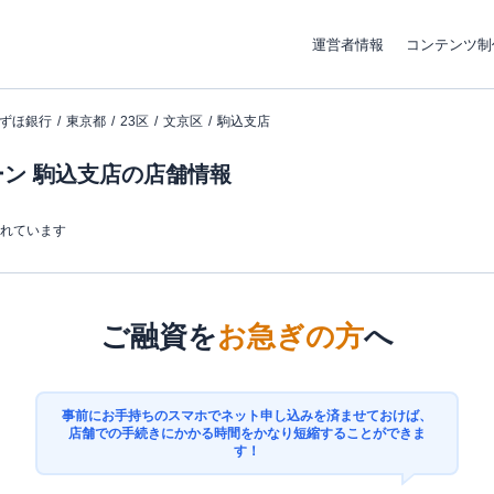
運営者情報
コンテンツ制
ずほ銀行
東京都
23区
文京区
駒込支店
ン 駒込支店の店舗情報
まれています
ご融資を
お急ぎの方
へ
事前にお手持ちのスマホでネット申し込みを済ませておけば、
店舗での手続きにかかる時間をかなり短縮することができま
す！