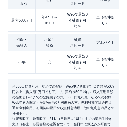
金利
パート
上限額
スピード
Webで最短8
年4.5％～
△（条件あ
最大500万円
分融資も可
18.0％
り）
能※
担保・
お試し
融資
アルバイト
保証人
診断
スピード
Webで最短8
△（条件あ
不要
〇
分融資も可
り）
能※
※365日間無利息（初めての契約・Web申込み限定）契約額が50万
円以上［借入額1万円でも可］で、契約後59日以内に収入証明書類
の提出とレイクでの登録完了の方。60日間無利息（初めての契約・
Web申込み限定）契約額が50万円未満の方。無利息期間経過後は
通常金利適用。初回契約翌日から無利息適用。他の無利息商品との
併用不可。
※審査時間・融資時間：21時（日曜日は18時）までの契約手続き
完了（審査・必要書類の確認含む）で、当日中に振込みが可能で