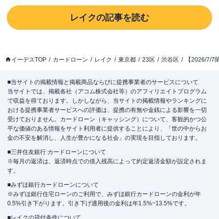
レイク
の記事を読む
イーデスTOP
カードローン
レイク
東京都
23区
渋谷区
【2026/
■当サイトの掲載情報と掲載商品ならびに提携事業者のサービスについて
当サイトでは、掲載各社（アコム株式会社等）のアフィリエイトプログラム
で収益を得ております。しかしながら、当サイトの掲載情報やランキングに
おける提携事業者サービスへの評価は、提携の有無や金銭による影響を一切
受けておりません。カードローン（キャッシング）について、客観的かつ公
平な価値のある情報をサイト利用者に提供することにより、「世の中からお
金の不安を解消し、人生が豊かになる社会」の実現を目指しております。
■三井住友銀行 カードローンについて
※毎月の返済は、返済時点での借入残高によって約定返済金額が設定されま
す。
■みずほ銀行カードローンについて
※みずほ銀行住宅ローンのご利用で、みずほ銀行カードローンの金利が年
0.5%引き下がります。引き下げ適用後の金利は年1.5%~13.5%です。
■レイクの貸付条件について