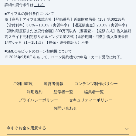
詳細の貸付条件は
こちら
■アイフルの貸付条件について
※【商号】アイフル株式会社【登録番号】近畿財務局長（15）第00218号
【貸付利率】3.0%～18.0%（実質年率）【遅延損害金】20.0%（実質年率）
【契約限度額または貸付金額】800万円以内（要審査）【返済方式】借入後残
高スライド元利定額リボルビング返済方式【返済期間・回数】借入直後最長
14年6ヶ月（1～151回）【担保・連帯保証人】不要
■SMBCモビットのローン契約機について
※ 2026年9月6日をもって、ローン契約機での申込・カード受取は終了。
ご利用環境
運営者情報
コンテンツ制作ポリシー
利用規約
監修者一覧
編集者一覧
プライバシーポリシー
セキュリティーポリシー
お問い合わせ
今すぐお金を用意する