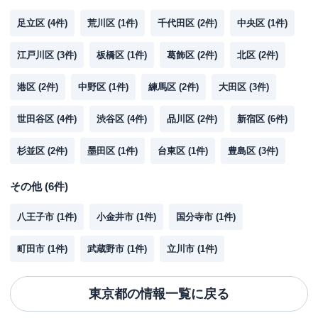
足立区
(
4
件)
荒川区
(
1
件)
千代田区
(
2
件)
中央区
(
1
件)
江戸川区
(
3
件)
板橋区
(
1
件)
葛飾区
(
2
件)
北区
(
2
件)
港区
(
2
件)
中野区
(
1
件)
練馬区
(
2
件)
大田区
(
3
件)
世田谷区
(
4
件)
渋谷区
(
4
件)
品川区
(
2
件)
新宿区
(
6
件)
杉並区
(
2
件)
墨田区
(
1
件)
台東区
(
1
件)
豊島区
(
3
件)
その他
(
6
件)
八王子市
(
1
件)
小金井市
(
1
件)
国分寺市
(
1
件)
町田市
(
1
件)
武蔵野市
(
1
件)
立川市
(
1
件)
東京都
の情報一覧に戻る