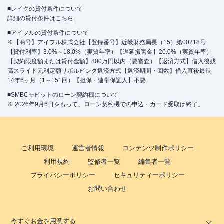
■レイクの貸付条件について
詳細の貸付条件は
こちら
■アイフルの貸付条件について
※【商号】アイフル株式会社【登録番号】近畿財務局長（15）第00218号
【貸付利率】3.0%～18.0%（実質年率）【遅延損害金】20.0%（実質年率）
【契約限度額または貸付金額】800万円以内（要審査）【返済方式】借入後残
高スライド元利定額リボルビング返済方式【返済期間・回数】借入直後最長
14年6ヶ月（1～151回）【担保・連帯保証人】不要
■SMBCモビットのローン契約機について
※ 2026年9月6日をもって、ローン契約機での申込・カード受取は終了。
ご利用環境
運営者情報
コンテンツ制作ポリシー
利用規約
監修者一覧
編集者一覧
プライバシーポリシー
セキュリティーポリシー
お問い合わせ
今すぐお金を用意する