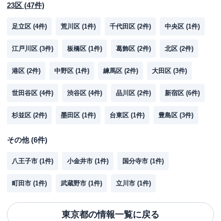
23区
(
47
件)
足立区
(
4
件)
荒川区
(
1
件)
千代田区
(
2
件)
中央区
(
1
件)
江戸川区
(
3
件)
板橋区
(
1
件)
葛飾区
(
2
件)
北区
(
2
件)
港区
(
2
件)
中野区
(
1
件)
練馬区
(
2
件)
大田区
(
3
件)
世田谷区
(
4
件)
渋谷区
(
4
件)
品川区
(
2
件)
新宿区
(
6
件)
杉並区
(
2
件)
墨田区
(
1
件)
台東区
(
1
件)
豊島区
(
3
件)
その他
(
6
件)
八王子市
(
1
件)
小金井市
(
1
件)
国分寺市
(
1
件)
町田市
(
1
件)
武蔵野市
(
1
件)
立川市
(
1
件)
東京都
の情報一覧に戻る