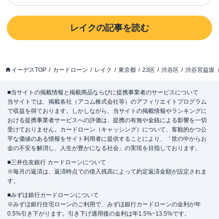
レイク
の記事を読む
イーデスTOP
カードローン
レイク
東京都
23区
渋谷区
渋谷宮益坂
■当サイトの掲載情報と掲載商品ならびに提携事業者のサービスについて
当サイトでは、掲載各社（アコム株式会社等）のアフィリエイトプログラム
で収益を得ております。しかしながら、当サイトの掲載情報やランキングに
おける提携事業者サービスへの評価は、提携の有無や金銭による影響を一切
受けておりません。カードローン（キャッシング）について、客観的かつ公
平な価値のある情報をサイト利用者に提供することにより、「世の中からお
金の不安を解消し、人生が豊かになる社会」の実現を目指しております。
■三井住友銀行 カードローンについて
※毎月の返済は、返済時点での借入残高によって約定返済金額が設定されま
す。
■みずほ銀行カードローンについて
※みずほ銀行住宅ローンのご利用で、みずほ銀行カードローンの金利が年
0.5%引き下がります。引き下げ適用後の金利は年1.5%~13.5%です。