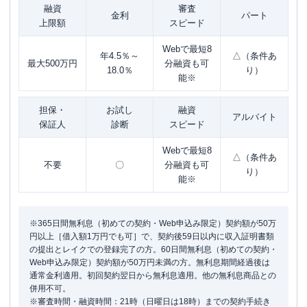
融資
審査
金利
パート
上限額
スピード
Webで最短8
年4.5％～
△（条件あ
最大500万円
分融資も可
18.0％
り）
能※
担保・
お試し
融資
アルバイト
保証人
診断
スピード
Webで最短8
△（条件あ
不要
〇
分融資も可
り）
能※
※365日間無利息（初めての契約・Web申込み限定）契約額が50万
円以上［借入額1万円でも可］で、契約後59日以内に収入証明書類
の提出とレイクでの登録完了の方。60日間無利息（初めての契約・
Web申込み限定）契約額が50万円未満の方。無利息期間経過後は
通常金利適用。初回契約翌日から無利息適用。他の無利息商品との
併用不可。
※審査時間・融資時間：21時（日曜日は18時）までの契約手続き