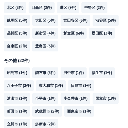
北区
(
2
件)
目黒区
(
3
件)
港区
(
7
件)
中野区
(
2
件)
練馬区
(
5
件)
大田区
(
5
件)
世田谷区
(
6
件)
渋谷区
(
5
件)
品川区
(
5
件)
新宿区
(
4
件)
杉並区
(
6
件)
墨田区
(
3
件)
台東区
(
2
件)
豊島区
(
5
件)
その他
(
22
件)
昭島市
(
1
件)
調布市
(
3
件)
府中市
(
1
件)
福生市
(
1
件)
八王子市
(
3
件)
東大和市
(
1
件)
日野市
(
1
件)
清瀬市
(
1
件)
小平市
(
1
件)
小金井市
(
1
件)
国立市
(
1
件)
町田市
(
1
件)
武蔵野市
(
2
件)
西東京市
(
1
件)
立川市
(
1
件)
多摩市
(
2
件)