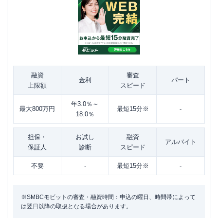
融資
審査
金利
パート
上限額
スピード
年3.0％～
最大800万円
最短15分※
-
18.0％
担保・
お試し
融資
アルバイト
保証人
診断
スピード
不要
-
最短15分※
-
※SMBCモビットの審査・融資時間：申込の曜日、時間帯によって
は翌日以降の取扱となる場合があります。