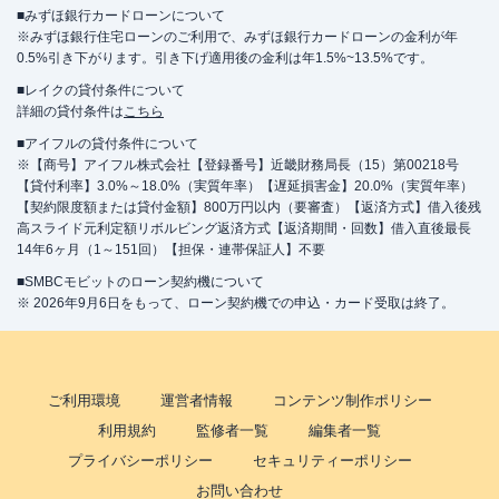
■みずほ銀行カードローンについて
※みずほ銀行住宅ローンのご利用で、みずほ銀行カードローンの金利が年
0.5%引き下がります。引き下げ適用後の金利は年1.5%~13.5%です。
■レイクの貸付条件について
詳細の貸付条件は
こちら
■アイフルの貸付条件について
※【商号】アイフル株式会社【登録番号】近畿財務局長（15）第00218号
【貸付利率】3.0%～18.0%（実質年率）【遅延損害金】20.0%（実質年率）
【契約限度額または貸付金額】800万円以内（要審査）【返済方式】借入後残
高スライド元利定額リボルビング返済方式【返済期間・回数】借入直後最長
14年6ヶ月（1～151回）【担保・連帯保証人】不要
■SMBCモビットのローン契約機について
※ 2026年9月6日をもって、ローン契約機での申込・カード受取は終了。
ご利用環境
運営者情報
コンテンツ制作ポリシー
利用規約
監修者一覧
編集者一覧
プライバシーポリシー
セキュリティーポリシー
お問い合わせ