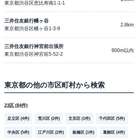
東京都渋谷区恵比寿南1-1-1
三井住友銀行幡ヶ谷
2.8km
東京都渋谷区幡ヶ谷1-3-9
三井住友銀行神宮前出張所
900m以内
東京都渋谷区神宮前5-52-2
東京都
の他の市区町村から検索
23区
(
84
件)
足立区
(
4
件)
荒川区
(
2
件)
文京区
(
1
件)
千代田区
(
5
件)
中央区
(
5
件)
江戸川区
(
2
件)
板橋区
(
1
件)
葛飾区
(
4
件)