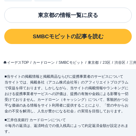
東京都
の情報一覧に戻る
SMBCモビット
の記事を読む
イーデスTOP
カードローン
SMBCモビット
東京都
23区
渋谷区
三
■当サイトの掲載情報と掲載商品ならびに提携事業者のサービスについて
当サイトでは、掲載各社（アコム株式会社等）のアフィリエイトプログラム
で収益を得ております。しかしながら、当サイトの掲載情報やランキングに
おける提携事業者サービスへの評価は、提携の有無や金銭による影響を一切
受けておりません。カードローン（キャッシング）について、客観的かつ公
平な価値のある情報をサイト利用者に提供することにより、「世の中からお
金の不安を解消し、人生が豊かになる社会」の実現を目指しております。
■三井住友銀行 カードローンについて
※毎月の返済は、返済時点での借入残高によって約定返済金額が設定されま
す。