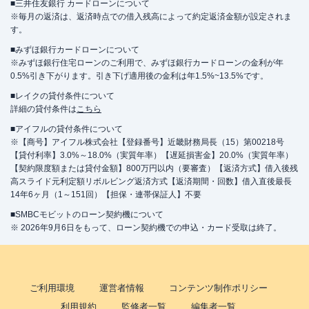
■三井住友銀行 カードローンについて
※毎月の返済は、返済時点での借入残高によって約定返済金額が設定されま
す。
■みずほ銀行カードローンについて
※みずほ銀行住宅ローンのご利用で、みずほ銀行カードローンの金利が年
0.5%引き下がります。引き下げ適用後の金利は年1.5%~13.5%です。
■レイクの貸付条件について
詳細の貸付条件は
こちら
■アイフルの貸付条件について
※【商号】アイフル株式会社【登録番号】近畿財務局長（15）第00218号
【貸付利率】3.0%～18.0%（実質年率）【遅延損害金】20.0%（実質年率）
【契約限度額または貸付金額】800万円以内（要審査）【返済方式】借入後残
高スライド元利定額リボルビング返済方式【返済期間・回数】借入直後最長
14年6ヶ月（1～151回）【担保・連帯保証人】不要
■SMBCモビットのローン契約機について
※ 2026年9月6日をもって、ローン契約機での申込・カード受取は終了。
ご利用環境
運営者情報
コンテンツ制作ポリシー
利用規約
監修者一覧
編集者一覧