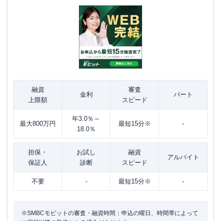
融資
審査
金利
パート
上限額
スピード
年3.0％～
最大800万円
最短15分※
-
18.0％
担保・
お試し
融資
アルバイト
保証人
診断
スピード
不要
-
最短15分※
-
※SMBCモビットの審査・融資時間：申込の曜日、時間帯によって