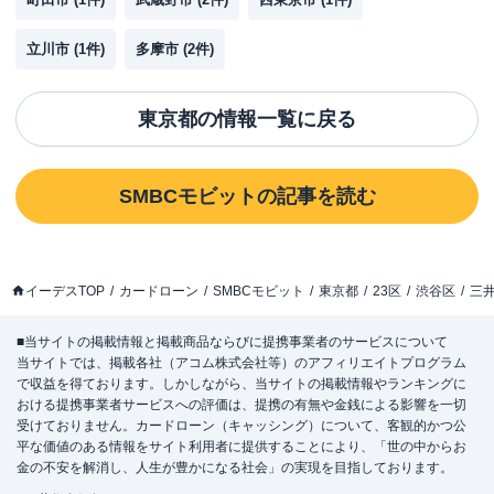
立川市
(
1
件)
多摩市
(
2
件)
東京都
の情報一覧に戻る
SMBCモビット
の記事を読む
イーデスTOP
カードローン
SMBCモビット
東京都
23区
渋谷区
三
■当サイトの掲載情報と掲載商品ならびに提携事業者のサービスについて
当サイトでは、掲載各社（アコム株式会社等）のアフィリエイトプログラム
で収益を得ております。しかしながら、当サイトの掲載情報やランキングに
おける提携事業者サービスへの評価は、提携の有無や金銭による影響を一切
受けておりません。カードローン（キャッシング）について、客観的かつ公
平な価値のある情報をサイト利用者に提供することにより、「世の中からお
金の不安を解消し、人生が豊かになる社会」の実現を目指しております。