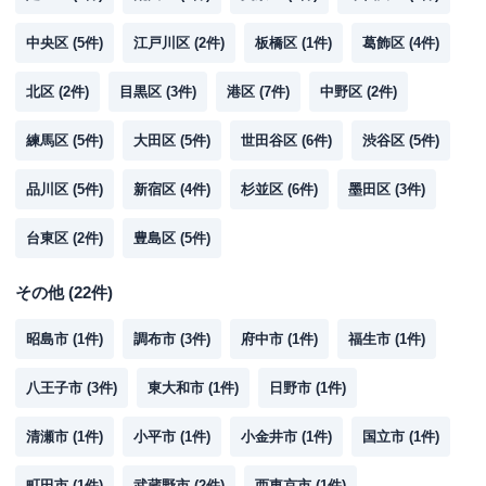
中央区
(
5
件)
江戸川区
(
2
件)
板橋区
(
1
件)
葛飾区
(
4
件)
北区
(
2
件)
目黒区
(
3
件)
港区
(
7
件)
中野区
(
2
件)
練馬区
(
5
件)
大田区
(
5
件)
世田谷区
(
6
件)
渋谷区
(
5
件)
品川区
(
5
件)
新宿区
(
4
件)
杉並区
(
6
件)
墨田区
(
3
件)
台東区
(
2
件)
豊島区
(
5
件)
その他
(
22
件)
昭島市
(
1
件)
調布市
(
3
件)
府中市
(
1
件)
福生市
(
1
件)
八王子市
(
3
件)
東大和市
(
1
件)
日野市
(
1
件)
清瀬市
(
1
件)
小平市
(
1
件)
小金井市
(
1
件)
国立市
(
1
件)
町田市
(
1
件)
武蔵野市
(
2
件)
西東京市
(
1
件)