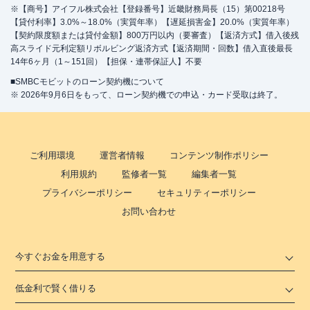
※【商号】アイフル株式会社【登録番号】近畿財務局長（15）第00218号
【貸付利率】3.0%～18.0%（実質年率）【遅延損害金】20.0%（実質年率）
【契約限度額または貸付金額】800万円以内（要審査）【返済方式】借入後残
高スライド元利定額リボルビング返済方式【返済期間・回数】借入直後最長
14年6ヶ月（1～151回）【担保・連帯保証人】不要
■SMBCモビットのローン契約機について
※ 2026年9月6日をもって、ローン契約機での申込・カード受取は終了。
ご利用環境
運営者情報
コンテンツ制作ポリシー
利用規約
監修者一覧
編集者一覧
プライバシーポリシー
セキュリティーポリシー
お問い合わせ
今すぐお金を用意する
低金利で賢く借りる