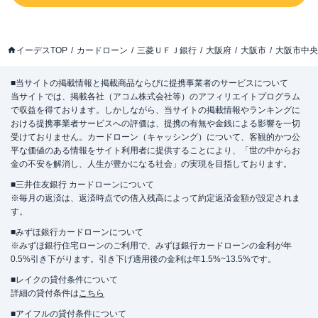
イーデスTOP
カードローン
三菱ＵＦＪ銀行
大阪府
大阪市
大阪市中央
■当サイトの掲載情報と掲載商品ならびに提携事業者のサービスについて
当サイトでは、掲載各社（アコム株式会社等）のアフィリエイトプログラム
で収益を得ております。しかしながら、当サイトの掲載情報やランキングに
おける提携事業者サービスへの評価は、提携の有無や金銭による影響を一切
受けておりません。カードローン（キャッシング）について、客観的かつ公
平な価値のある情報をサイト利用者に提供することにより、「世の中からお
金の不安を解消し、人生が豊かになる社会」の実現を目指しております。
■三井住友銀行 カードローンについて
※毎月の返済は、返済時点での借入残高によって約定返済金額が設定されま
す。
■みずほ銀行カードローンについて
※みずほ銀行住宅ローンのご利用で、みずほ銀行カードローンの金利が年
0.5%引き下がります。引き下げ適用後の金利は年1.5%~13.5%です。
■レイクの貸付条件について
詳細の貸付条件は
こちら
■アイフルの貸付条件について