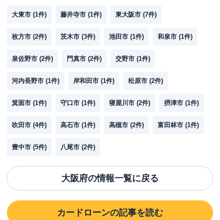
大東市
(
1
件)
藤井寺市
(
1
件)
東大阪市
(
7
件)
枚方市
(
2
件)
茨木市
(
3
件)
池田市
(
1
件)
和泉市
(
1
件)
泉佐野市
(
2
件)
門真市
(
2
件)
交野市
(
1
件)
河内長野市
(
1
件)
岸和田市
(
1
件)
松原市
(
2
件)
箕面市
(
1
件)
守口市
(
1
件)
寝屋川市
(
2
件)
摂津市
(
1
件)
吹田市
(
4
件)
高石市
(
1
件)
高槻市
(
2
件)
富田林市
(
1
件)
豊中市
(
5
件)
八尾市
(
2
件)
大阪府
の情報一覧に戻る
カードローン
の記事を読む