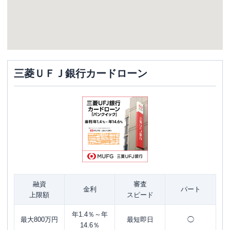
三菱ＵＦＪ銀行カードローン
融資
審査
金利
パート
上限額
スピード
年1.4％～年
最大800万円
最短即日
◯
14.6％